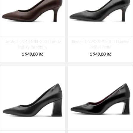
Tamaris 1-22434-41-350 Dámské
Tamaris 1-22434-41-003 Dámské
lodičky mahogany
lodičky černé
1 949,00 Kč
1 949,00 Kč