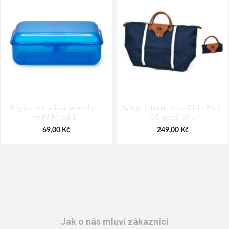
Bagmaster Krabička na svačinu -
Nákupní skládací taška Dielle BS-3-
modrá Modrá 1 l
05 modrá 30 L
69,00 Kč
249,00 Kč
Jak o nás mluví zákazníci