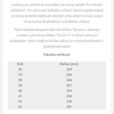
Lodičky jsou vhodné do kanceláře, na oslavy, večeře i formálnější
příležitosti. Pro zachování pěkného vzhledu doporučujeme kožený
svršek pravidelně ošetřovat vhodným přípravkem na kůži a obuv
chránit před dlouhodobým působením vlhkosti.
Pokud hledáte elegantní dámské lodičky Tamaris s koženým
svrškem, pohodlnou stélkou TOUCH-IT a štíhlým jehlovým
podpatkem, tento model je skvělou volbou pro stylové každodenní i
společenské nošení.
Tabulka velikostí:
EUR
Stélka (mm)
36
229
37
236
38
244
39
251
40
259
41
266
42
274
43
281