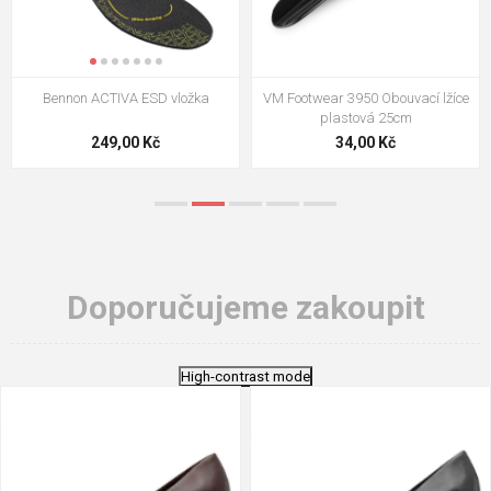
Bennon ACTIVA ESD vložka
VM Footwear 3950 Obouvací lžíce
plastová 25cm
249,00 Kč
34,00 Kč
Doporučujeme zakoupit
High-contrast mode