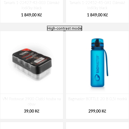
Tamaris 1-22427-43-003 Dámské
Tamaris 1-22452-45-0A1 Dámské
lodičky black
lodičky black
1 849,00 Kč
1 849,00 Kč
High-contrast mode
Tamaris 1-22452-45-359 Dámské
BARTON 18189 Dámské lodičky
VM Footwear 3900 Čistící houba na
lodičky brown
Bagmaster BOTTLE 20 B 0,5l modrá
černé
obuv
1 849,00 Kč
550,00 Kč
1 650,00 Kč
39,00 Kč
299,00 Kč