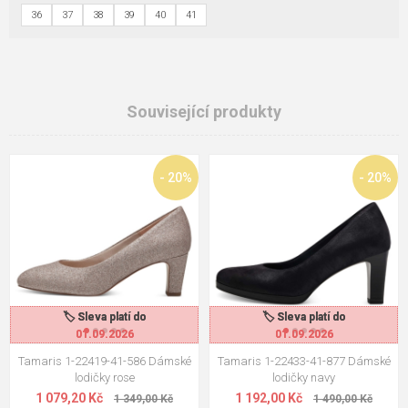
36
37
38
39
40
41
Související produkty
- 20%
- 20%
🏷️ Sleva platí do
🏷️ Sleva platí do
🏷️ Sleva platí do
🏷️ Sleva platí do
01.09.2026
01.09.2026
01.09.2026
01.09.2026
Tamaris 1-22419-41-586 Dámské
Tamaris 1-22433-41-877 Dámské
lodičky rose
lodičky navy
1 079,20 Kč
1 192,00 Kč
1 349,00 Kč
1 490,00 Kč