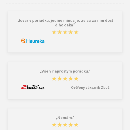
„tovar v poriadku, jedine minus je, ze sa za nim dost
Granite 5 21747-19 Sluneční brýle
Bagmaster SÁČEK PRIM 22 A školní
dlho caka“
na přezůvky / tělocvik - medvídek
★★★★★
★★★★★
Růžová 1.2 l
381,00 Kč
59,00 Kč
„Vše v naprostým pořádku.“
★★★★★
★★★★★
Ověřený zákazník Zboží
„Nemám.“
★★★★★
★★★★★