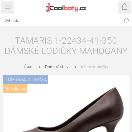
TAMARIS 1-22434-41-350
DÁMSKÉ LODIČKY MAHOGANY
Úvod
Dámská obuv
dámské lodičky
DOPRAVA ZDARMA
NOVINKA