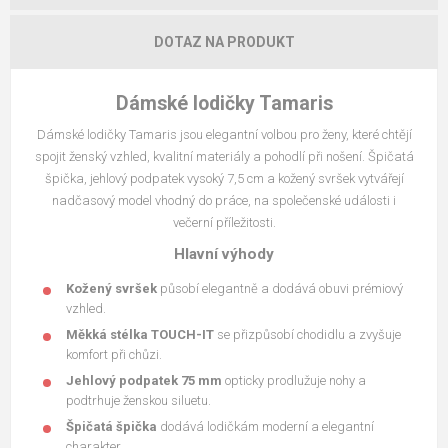
DOTAZ NA PRODUKT
Dámské lodičky Tamaris
Dámské lodičky Tamaris jsou elegantní volbou pro ženy, které chtějí
spojit ženský vzhled, kvalitní materiály a pohodlí při nošení. Špičatá
špička, jehlový podpatek vysoký 7,5 cm a kožený svršek vytvářejí
nadčasový model vhodný do práce, na společenské události i
večerní příležitosti.
Hlavní výhody
Kožený svršek
působí elegantně a dodává obuvi prémiový
vzhled.
Měkká stélka TOUCH-IT
se přizpůsobí chodidlu a zvyšuje
komfort při chůzi.
Jehlový podpatek 75 mm
opticky prodlužuje nohy a
podtrhuje ženskou siluetu.
Špičatá špička
dodává lodičkám moderní a elegantní
charakter.