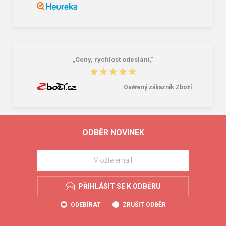
„Ceny, rychlost odeslání,“
★★★★★
★★★★★
Ověřený zákazník Zboží
ODBĚR NOVINEK
PŘIHLÁSIT SE K ODBĚRU
ODEBÍRAT
ZRUŠIT ODBĚR