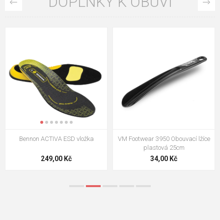
DOPLŇKY K OBUVI
VM Footwear 3009 Vkládací stélka
VM Footwear 3102 Tkaničky
ploché
124,00 Kč
18,70 Kč