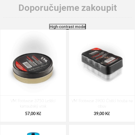
Doporučujeme zakoupit
High-contrast mode
VM Footwear 3750 Leštící
VM Footwear 3900 Čistící houba na
karnaubský vosk
obuv
57,00 Kč
39,00 Kč