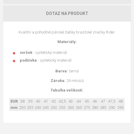
DOTAZ NA PRODUKT
Kvalitní a pohodlné pánské žabky brazilské značky Rider.
Materiály:
svršek
- syntetický materiál
podšívka
- syntetický materiál
Barva:
černá
Záruka:
24 měsíců
Tabulka velikostí:
EUR
38
39
40
41
42
42,5
43
44
45
46
47
47,5
48
mm
230
235
240
245
250
255
260
265
275
280
285
290
295