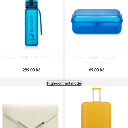
Bagmaster BOTTLE 20 B 0,5l modrá
Bagmaster Krabička na svačinu -
modrá Modrá 1 l
299,00 Kč
69,00 Kč
High-contrast mode