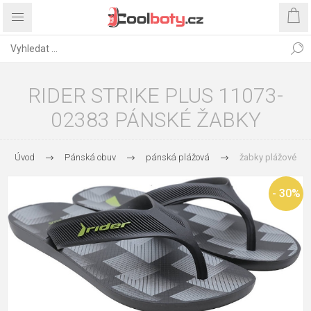
RIDER STRIKE PLUS 11073-
02383 PÁNSKÉ ŽABKY
Úvod
Pánská obuv
pánská plážová
žabky plážové
- 30%