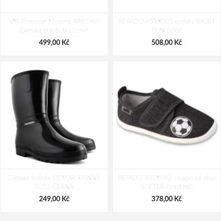
IMAC I3607.41 Pánské polobotky
IMAC I3803.21 Pánské polobotky
VM Footwear Modena 4485-60
béžové
BEFADO 451X005 tenisky SPORT
zelené
Dámské polobotky černé
FUN černé
1 352,00 Kč
1 272,00 Kč
1 690,00 Kč
1 590,00 Kč
499,00 Kč
508,00 Kč
Dámské holínky DEMAR RAINNY
BEFADO 902X042 chlapecká obuv
0052 ČERNÁ
SOFTER černá míč
249,00 Kč
378,00 Kč