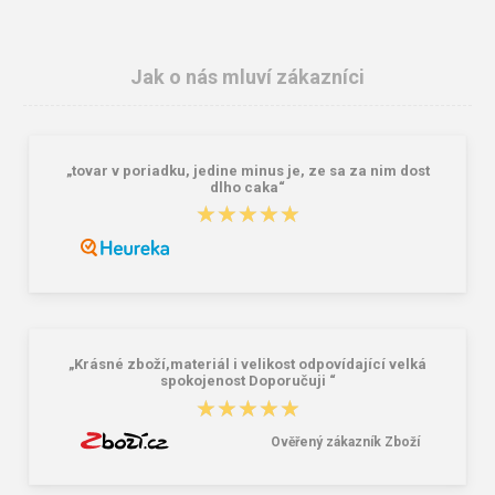
Jak o nás mluví zákazníci
„tovar v poriadku, jedine minus je, ze sa za nim dost
dlho caka“
★★★★★
★★★★★
BEFADO 114Y240 dívčí suchý zip
BEFADO 265D029 VIKI OŠ černá
černá mašlička
pásek s kolečkem
411,00 Kč
358,00 Kč
„Krásné zboží,materiál i velikost odpovídající velká
spokojenost Doporučuji “
★★★★★
★★★★★
Ověřený zákazník Zboží