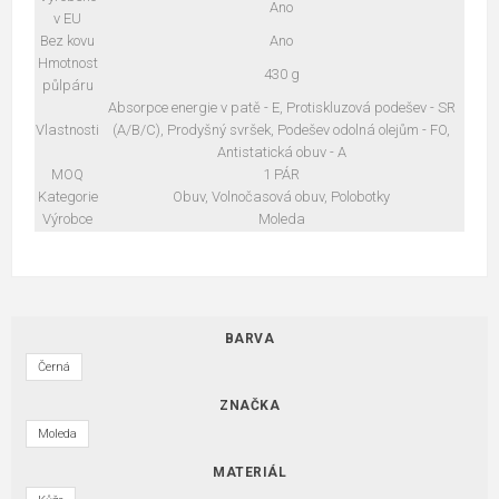
Ano
v EU
Bez kovu
Ano
Hmotnost
430 g
půlpáru
Absorpce energie v patě - E, Protiskluzová podešev - SR
Vlastnosti
(A/B/C), Prodyšný svršek, Podešev odolná olejům - FO,
Antistatická obuv - A
MOQ
1 PÁR
Kategorie
Obuv, Volnočasová obuv, Polobotky
Výrobce
Moleda
BARVA
Černá
ZNAČKA
Moleda
MATERIÁL