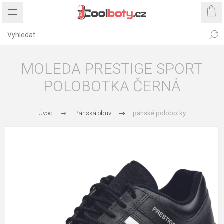
MOLEDA PRESTIGE SPORT
POLOBOTKA ČERNÁ
Úvod
Pánská obuv
pánské polobotky