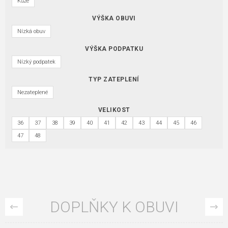
Kůže
VÝŠKA OBUVI
Nízká obuv
VÝŠKA PODPATKU
Nízký podpatek
TYP ZATEPLENÍ
Nezateplené
VELIKOST
36
37
38
39
40
41
42
43
44
45
46
47
48
DOPLŇKY K OBUVI