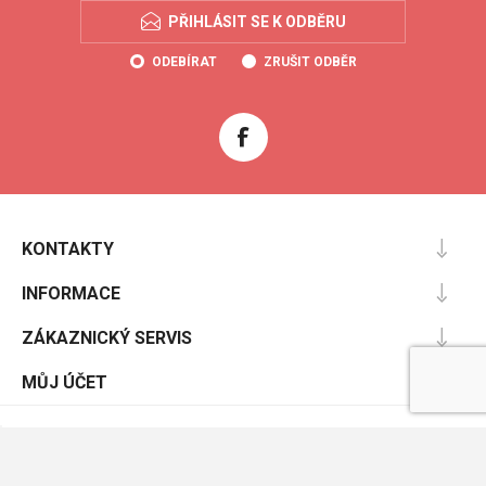
PŘIHLÁSIT SE K ODBĚRU
ODEBÍRAT
ZRUŠIT ODBĚR
KONTAKTY
INFORMACE
ZÁKAZNICKÝ SERVIS
MŮJ ÚČET
Powered by
nopCommerce
Designed by
Nop-Templates.com
Copyright © 2026 Coolboty.cz. Všechna práva vyhrazena.