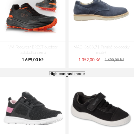
VM Footwear BREST outdoor
IMAC I3608.71 Pánské polobotky
polobotka černá
modré
1 699,00 Kč
1 352,00 Kč
1 690,00 Kč
High-contrast mode