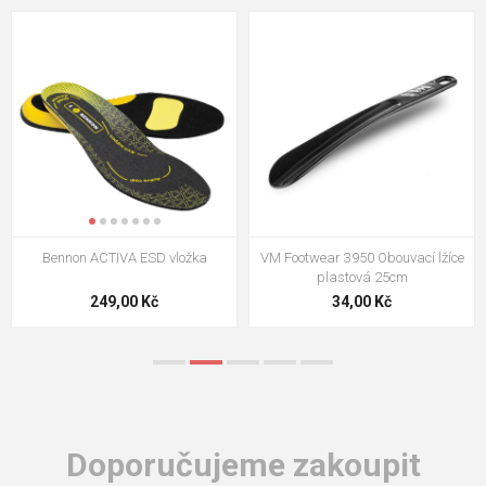
VM Footwear 3009 Vkládací stélka
VM Footwear 3102 Tkaničky
ploché
124,00 Kč
18,70 Kč
Doporučujeme zakoupit