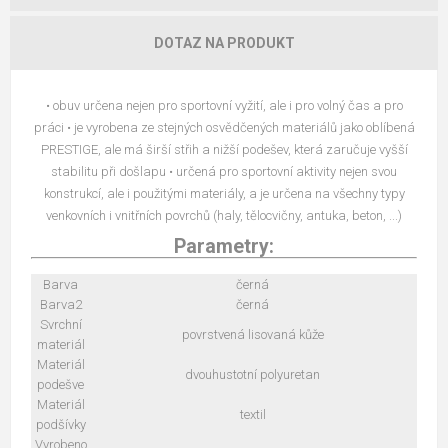
DOTAZ NA PRODUKT
• obuv určena nejen pro sportovní vyžití, ale i pro volný čas a pro
práci • je vyrobena ze stejných osvědčených materiálů jako oblíbená
PRESTIGE, ale má širší střih a nižší podešev, která zaručuje vyšší
stabilitu při došlapu • určená pro sportovní aktivity nejen svou
konstrukcí, ale i použitými materiály, a je určena na všechny typy
venkovních i vnitřních povrchů (haly, tělocvičny, antuka, beton, ...)
Parametry:
Barva
černá
Barva2
černá
Svrchní
povrstvená lisovaná kůže
materiál
Materiál
dvouhustotní polyuretan
podešve
Materiál
textil
podšívky
Vyrobeno