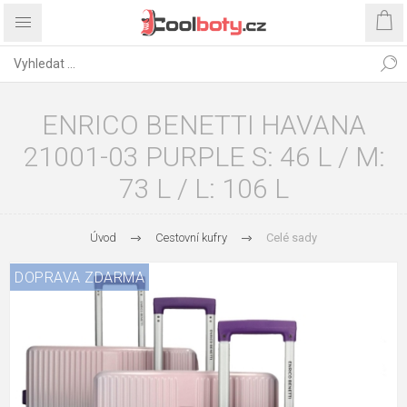
ENRICO BENETTI HAVANA
21001-03 PURPLE S: 46 L / M:
73 L / L: 106 L
Úvod
Cestovní kufry
Celé sady
DOPRAVA ZDARMA