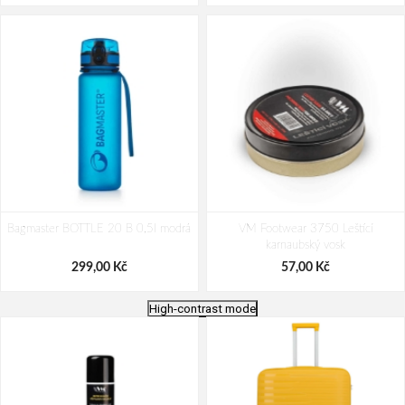
Bagmaster BOTTLE 20 B 0,5l modrá
VM Footwear 3750 Leštící
karnaubský vosk
299,00 Kč
57,00 Kč
High-contrast mode