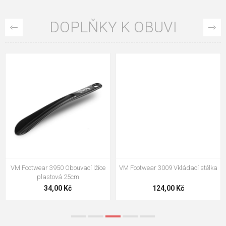
DOPLŇKY K OBUVI
VM Footwear 3009 Vkládací stélka
VM Footwear 3102 Tkaničky
ploché
124,00 Kč
18,70 Kč