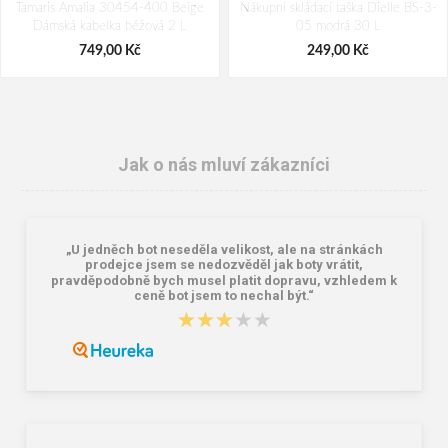
Tamaris Amalia 30454-400 Beige
Nákupní skládací taška Dielle BS-3-
Dámská kabelka béžová 2 L
05 modrá 30 L
749,00 Kč
249,00 Kč
Jak o nás mluví zákazníci
„U jedněch bot neseděla velikost, ale na stránkách
prodejce jsem se nedozvěděl jak boty vrátit,
pravděpodobně bych musel platit dopravu, vzhledem k
ceně bot jsem to nechal být.“
★★★★★
★★★★★
Granite 5 21747-19 Sluneční brýle
Bagmaster SÁČEK PRIM 22 A školní
na přezůvky / tělocvik - medvídek
Růžová 1.2 l
381,00 Kč
59,00 Kč