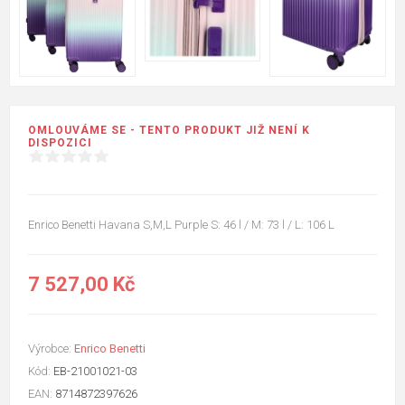
OMLOUVÁME SE - TENTO PRODUKT JIŽ NENÍ K
DISPOZICI
Enrico Benetti Havana S,M,L Purple S: 46 l / M: 73 l / L: 106 L
7 527,00 Kč
Výrobce:
Enrico Benetti
Kód:
EB-21001021-03
EAN:
8714872397626