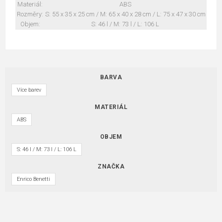
Materiál:
ABS
Rozměry:
S: 55 x 35 x 25 cm / M: 65 x 40 x 28 cm / L: 75 x 47 x 30 cm
Objem:
S: 46 l / M: 73 l / L: 106 L
BARVA
Více barev
MATERIÁL
ABS
OBJEM
S: 46 l / M: 73 l / L: 106 L
ZNAČKA
Enrico Benetti