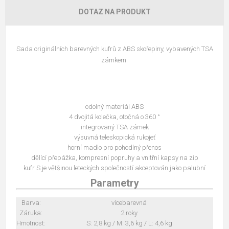
DOTAZ NA PRODUKT
Sada originálních barevných kufrů z ABS skořepiny, vybavených TSA
zámkem.
odolný materiál ABS
4 dvojitá kolečka, otočná o 360 °
integrovaný TSA zámek
výsuvná teleskopická rukojeť
horní madlo pro pohodlný přenos
dělící přepážka, kompresní popruhy a vnitřní kapsy na zip
kufr S je většinou leteckých společností akceptován jako palubní
Parametry
Barva:
vícebarevná
Záruka:
2 roky
Hmotnost:
S: 2,8 kg / M: 3,6 kg / L: 4,6 kg