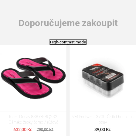
Doporučujeme zakoupit
High-contrast mode
Rider Dunas 83878-BQ232
VM Footwear 3900 Čistící houba na
Dámské žabky černo / růžové
obuv
632,00 Kč
39,00 Kč
790,00 Kč