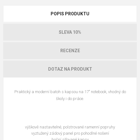
POPIS PRODUKTU
SLEVA 10%
RECENZE
DOTAZ NA PRODUKT
Praktický a moderní batoh s kapsou na 17" notebook, vhodný do
školy i do práce.
výškově nastavitelné, polstrované ramenní popruhy
vyztužený zádový panel pro pohodlné nošení
boční síťované kapsy