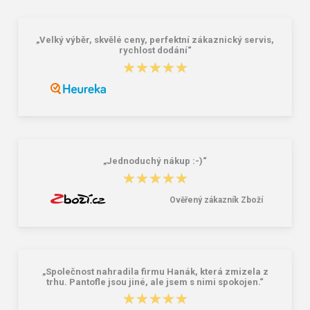
„Velký výběr, skvělé ceny, perfektní zákaznický servis,
rychlost dodání“
★★★★★
★★★★★
VM Footwear 3105 Univerzální
Bagmaster SÁČEK PRIM 22 A školní
elastické tkaničky se zdrhovadlem
na přezůvky / tělocvik - medvídek
Růžová 1.2 l
29,00 Kč
59,00 Kč
„Jednoduchý nákup :-)“
★★★★★
★★★★★
Ověřený zákazník Zboží
„Společnost nahradila firmu Hanák, která zmizela z
trhu. Pantofle jsou jiné, ale jsem s nimi spokojen.“
★★★★★
★★★★★