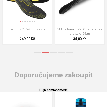
VM Footwear 3009 Vkládací stélka
VM Footwear 3102 Tkaničky
ploché
124,00 Kč
18,70 Kč
Doporučujeme zakoupit
High-contrast mode