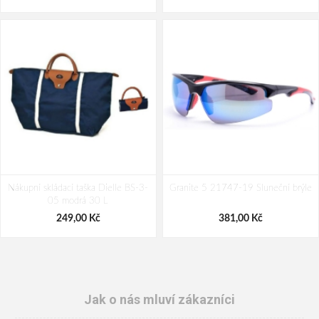
Nákupní skládací taška Dielle BS-3-
Granite 5 21747-19 Sluneční brýle
05 modrá 30 L
249,00 Kč
381,00 Kč
Jak o nás mluví zákazníci