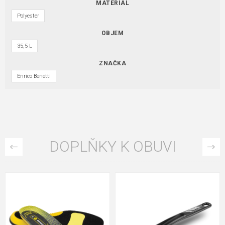
MATERIÁL
Polyester
OBJEM
35,5 L
ZNAČKA
Enrico Benetti
DOPLŇKY K OBUVI