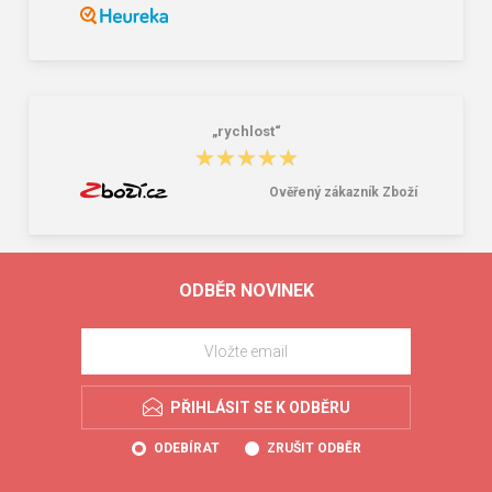
„rychlost“
★★★★★
★★★★★
Ověřený zákazník Zboží
ODBĚR NOVINEK
PŘIHLÁSIT SE K ODBĚRU
ODEBÍRAT
ZRUŠIT ODBĚR