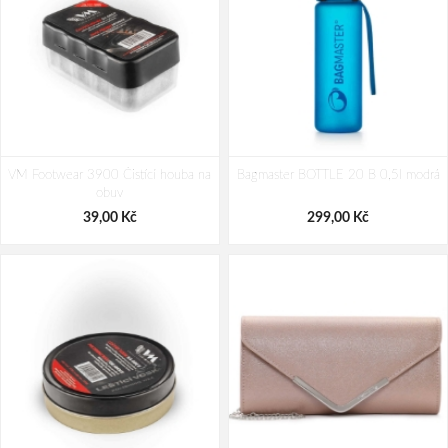
VM Footwear 3900 Čistící houba na
Bagmaster BOTTLE 20 B 0,5l modrá
obuv
39,00 Kč
299,00 Kč