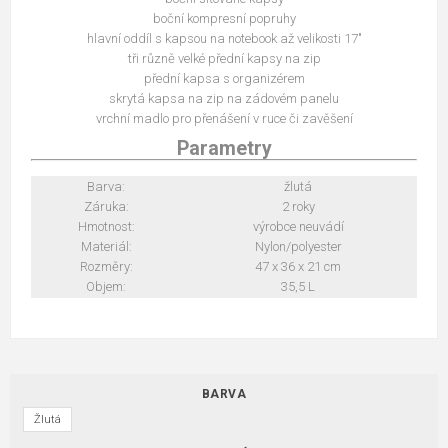
boční kompresní popruhy
hlavní oddíl s kapsou na notebook až velikosti 17"
tři různě velké přední kapsy na zip
přední kapsa s organizérem
skrytá kapsa na zip na zádovém panelu
vrchní madlo pro přenášení v ruce či zavěšení
Parametry
Barva:
žlutá
Záruka:
2 roky
Hmotnost:
výrobce neuvádí
Materiál:
Nylon/polyester
Rozměry:
47 x 36 x 21 cm
Objem:
35,5 L
BARVA
Žlutá