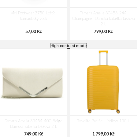
VM Footwear 3750 Leštící
Tamaris Amalia 30453-244
karnaubský vosk
Champagner Dámská kabelka béžová
2 L
57,00 Kč
799,00 Kč
High-contrast mode
Bagmaster Krabička na svačinu -
VM Footwear 3600 Impregnace
Tamaris Amalia 30454-400 Beige
modrá Modrá 1 l
Travelite Pacific L Yellow 100 L
water stop
Dámská kabelka béžová 2 L
69,00 Kč
239,00 Kč
749,00 Kč
1 799,00 Kč