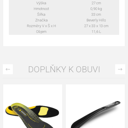
Výška
27 cm
Hmotnost
0,90 kg
Šířka
33 cm
Značka
Beverly Hills
Rozměry V x Š x H
27 x 33 x 13 cm
Objem
11,6 L
DOPLŇKY K OBUVI