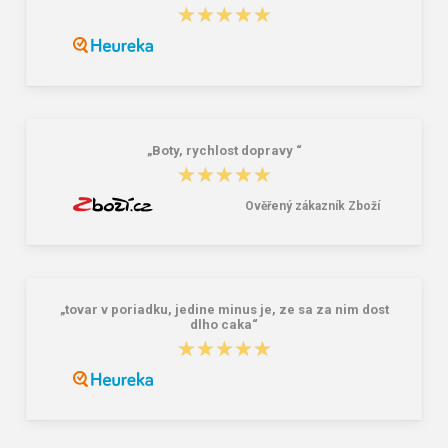
★★★★★
★★★★★
Nákupní skládací taška Dielle BS-3-
Granite 5 21747-19 Sluneční brýle
05 modrá 30 L
249,00 Kč
381,00 Kč
„Boty, rychlost dopravy “
★★★★★
★★★★★
Ověřený zákazník Zboží
„tovar v poriadku, jedine minus je, ze sa za nim dost
dlho caka“
★★★★★
★★★★★