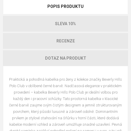
POPIS PRODUKTU
SLEVA 10%
RECENZE
DOTAZ NA PRODUKT
Praktická a pohodlná kabelka pro ženy
z kolekce značky Beverly Hills
Polo Club v oblíbené černé barvě
. Nadčasová elegance v praktickém
provedení – kabelka Beverly Hills Polo Club je ideální volbou pro
každý den i pracovní schůzky. Tato prostorná kabelka v klasické
černé barvě zaujme svým čistým designem a jemně strukturovaným
povrchem, který působí luxusně a zároveň odolně. Dominantním
prvkem je stylové stahování na šňůrku v horní části, které dodává
kabelce moderní vzhled a zároveň umožňuje snadné uzavření. Pevná
dvojitá ramínka zajišťují pohodlné nošení na rameni i v ruce, a to i při