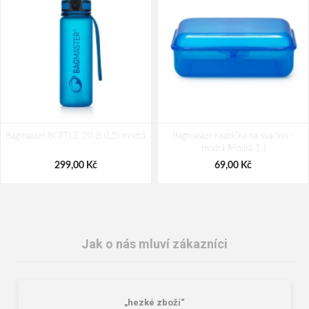
Bagmaster BOTTLE 20 B 0,5l modrá
Bagmaster Krabička na svačinu -
modrá Modrá 1 l
299,00 Kč
69,00 Kč
Jak o nás mluví zákazníci
„hezké zboží“