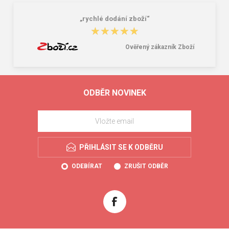
„rychlé dodání zboží“
★★★★★
★★★★★
Ověřený zákazník Zboží
ODBĚR NOVINEK
PŘIHLÁSIT SE K ODBĚRU
ODEBÍRAT
ZRUŠIT ODBĚR