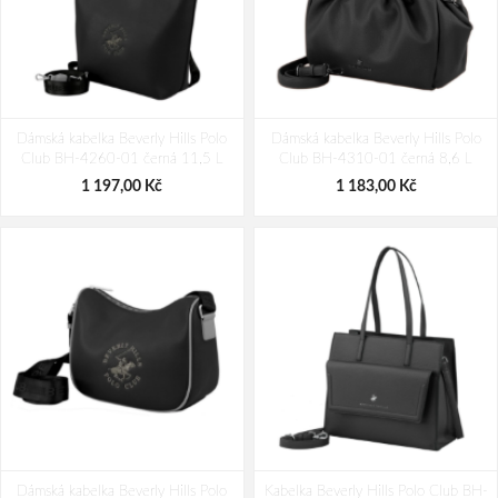
Dámská kabelka Beverly Hills Polo
Dámská kabelka Beverly Hills Polo
Club BH-4260-01 černá 11,5 L
Club BH-4310-01 černá 8,6 L
1 197,00 Kč
1 183,00 Kč
Dámská kabelka Beverly Hills Polo
Kabelka Beverly Hills Polo Club BH-