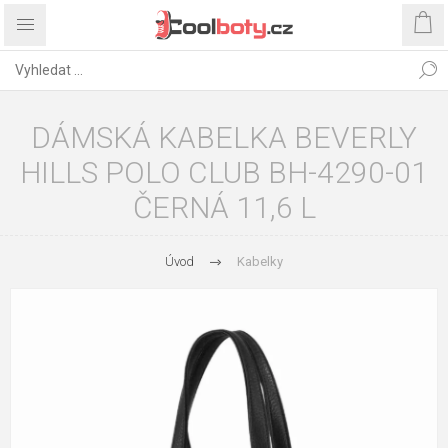
DÁMSKÁ KABELKA BEVERLY
HILLS POLO CLUB BH-4290-01
ČERNÁ 11,6 L
Úvod
Kabelky