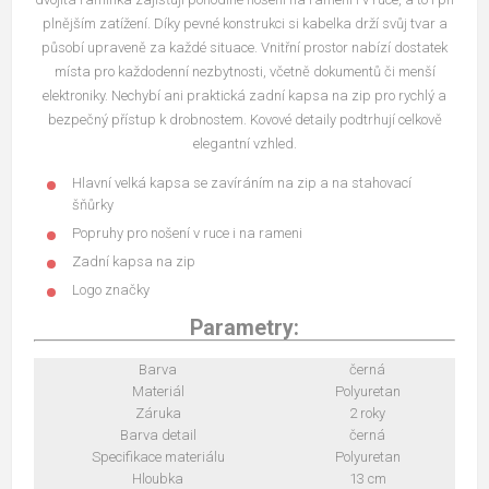
plnějším zatížení. Díky pevné konstrukci si kabelka drží svůj tvar a
působí upraveně za každé situace. Vnitřní prostor nabízí dostatek
místa pro každodenní nezbytnosti, včetně dokumentů či menší
elektroniky. Nechybí ani praktická zadní kapsa na zip pro rychlý a
bezpečný přístup k drobnostem. Kovové detaily podtrhují celkově
elegantní vzhled.
Hlavní velká kapsa se zavíráním na zip a na stahovací
šňůrky
Popruhy pro nošení v ruce i na rameni
Zadní kapsa na zip
Logo značky
Parametry:
Barva
černá
Materiál
Polyuretan
Záruka
2 roky
Barva detail
černá
Specifikace materiálu
Polyuretan
Hloubka
13 cm