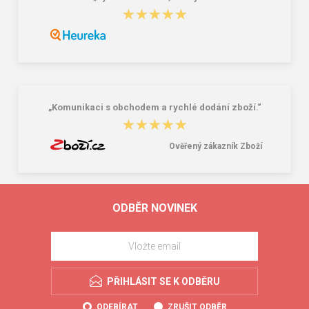
★★★★★
★★★★★
„Komunikaci s obchodem a rychlé dodání zboží.“
★★★★★
★★★★★
Ověřený zákazník Zboží
ODBĚR NOVINEK
PŘIHLÁSIT SE K ODBĚRU
ODEBÍRAT
ZRUŠIT ODBĚR