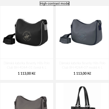
High-contrast mode
Dámská kabelka Beverly Hills Polo
Dámská kabelka Beverly Hills Polo
Club BH-4264-01 černá 6 L
Club BH-4264-07 modrá 6 L
1 113,00 Kč
1 113,00 Kč