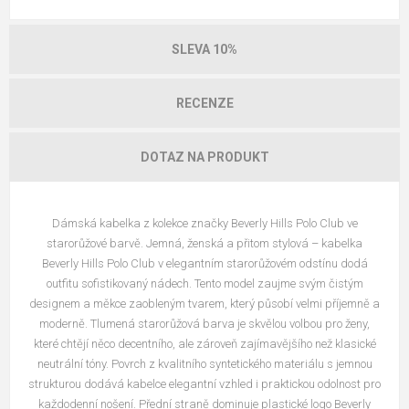
SLEVA 10%
RECENZE
DOTAZ NA PRODUKT
Dámská kabelka z kolekce značky Beverly Hills Polo Club ve
starorůžové barvě. Jemná, ženská a přitom stylová – kabelka
Beverly Hills Polo Club v elegantním starorůžovém odstínu dodá
outfitu sofistikovaný nádech. Tento model zaujme svým čistým
designem a měkce zaobleným tvarem, který působí velmi příjemně a
moderně. Tlumená starorůžová barva je skvělou volbou pro ženy,
které chtějí něco decentního, ale zároveň zajímavějšího než klasické
neutrální tóny. Povrch z kvalitního syntetického materiálu s jemnou
strukturou dodává kabelce elegantní vzhled i praktickou odolnost pro
každodenní nošení. Přední straně dominuje plastické logo Beverly