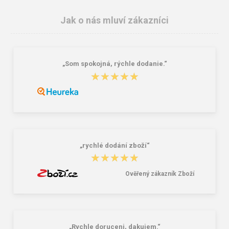
Jak o nás mluví zákazníci
„Som spokojná, rýchle dodanie.“
★★★★★
★★★★★
Nákupní skládací taška Dielle BS-3-
Granite 5 21747-19 Sluneční brýle
05 modrá 30 L
249,00 Kč
381,00 Kč
„rychlé dodání zboží“
★★★★★
★★★★★
Ověřený zákazník Zboží
„Rychle doruceni, dakujem.“