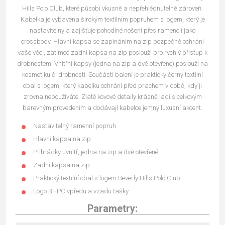
Hills Polo Club, které působí vkusně a nepřehlédnutelně zároveň.
Kabelka je vybavena širokým textilním popruhem s logem, který je
nastavitelný a zajišťuje pohodlné nošení přes rameno i jako
crossbody. Hlavní kapsa se zapínáním na zip bezpečně ochrání
vaše věci, zatímco zadní kapsa na zip poslouží pro rychlý přístup k
drobnostem.
Vnitřní
kapsy (jedna na zip a dvě otevřené) poslouží na
kosmetiku či drobnosti. Součástí balení je praktický černý textilní
obal s logem, který kabelku ochrání před prachem v době, kdy ji
zrovna nepoužíváte.
Zlaté kovové detaily krásně ladí s celkovým
barevným provedením a dodávají kabelce jemný luxusní akcent.
Nastavitelný ramenní popruh
Hlavní kapsa na zip
Přihrádky uvnitř, jedna na zip a dvě otevřené
Zadní kapsa na zip
Praktický textilní obal s logem Beverly Hills Polo Club
Logo BHPC vpředu a vzadu tašky
Parametry: