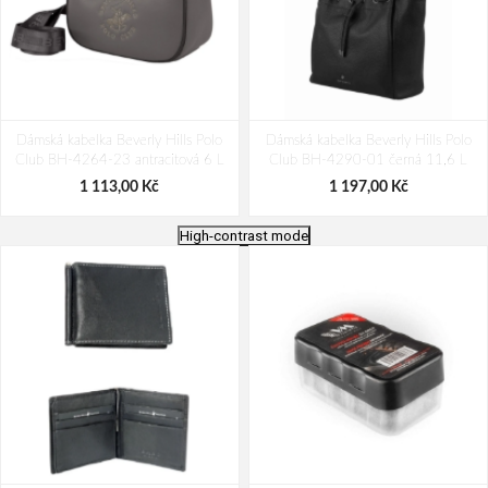
Dámská kabelka Beverly Hills Polo
Dámská kabelka Beverly Hills Polo
Club BH-4264-23 antracitová 6 L
Club BH-4290-01 černá 11,6 L
1 113,00 Kč
1 197,00 Kč
High-contrast mode
Dámská kabelka Beverly Hills Polo
Kabelka Beverly Hills Polo Club BH-