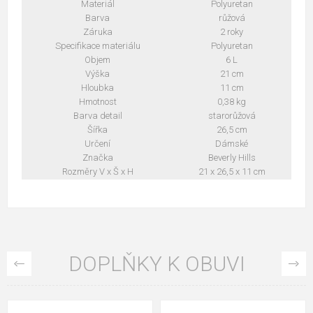
Materiál
Polyuretan
Barva
růžová
Záruka
2 roky
Specifikace materiálu
Polyuretan
Objem
6 L
Výška
21 cm
Hloubka
11 cm
Hmotnost
0,38 kg
Barva detail
starorůžová
Šířka
26,5 cm
Určení
Dámské
Značka
Beverly Hills
Rozměry V x Š x H
21 x 26,5 x 11 cm
DOPLŇKY K OBUVI