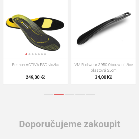
VM Footwear 3009 Vkládací stélka
VM Footwear 3102 Tkaničky
ploché
124,00 Kč
18,70 Kč
Doporučujeme zakoupit