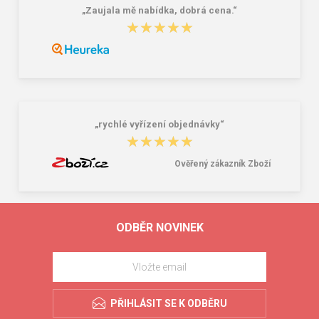
„Zaujala mě nabídka, dobrá cena.“
★★★★★
★★★★★
„rychlé vyřízení objednávky“
★★★★★
★★★★★
Ověřený zákazník Zboží
ODBĚR NOVINEK
PŘIHLÁSIT SE K ODBĚRU