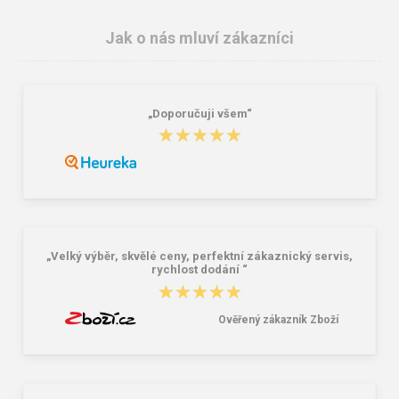
Jak o nás mluví zákazníci
„Doporučuji všem“
★★★★★
★★★★★
Nákupní skládací taška Dielle BS-3-
Granite 5 21747-19 Sluneční brýle
05 modrá 30 L
249,00 Kč
381,00 Kč
„Velký výběr, skvělé ceny, perfektní zákaznický servis,
rychlost dodání “
★★★★★
★★★★★
Ověřený zákazník Zboží