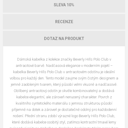
SLEVA 10%
RECENZE
DOTAZ NA PRODUKT
Dámská kabelka z kolekce značky Beverly Hills Polo Club v
antracitové barvě. Nadčasová elegance v moderním pojetí –
kabelka Beverly Hills Polo Club v antracitovém odstínu je ideální
volbou pro každý den. Tento model zaujme svým čistým designem a
jemně zaobleným tvarem, který působí velmi vkusně a nadčasově.
Oblíbený antracitový odstín je skvěle kombinovatelný a dodává
kabelce elegantní, ale zároveň nenucený charakter. Povrch z
kvalitního syntetického materiálu s jemnou strukturou působí
příjemně na dotek a zároveň je dostatečně odolný pro každodenní
nošení. Přední stranu zdobí výrazné logo Beverly Hills Polo Club,
které dodává kabelce osobitý styl, zatímco kontrastní tmavé lemy