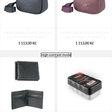
Dámská kabelka Beverly Hills Polo
Dámská kabelka Beverly Hills Polo
Club BH-4264-07 modrá 6 L
Club BH-4264-14 růžová 6 L
1 113,00 Kč
1 113,00 Kč
High-contrast mode