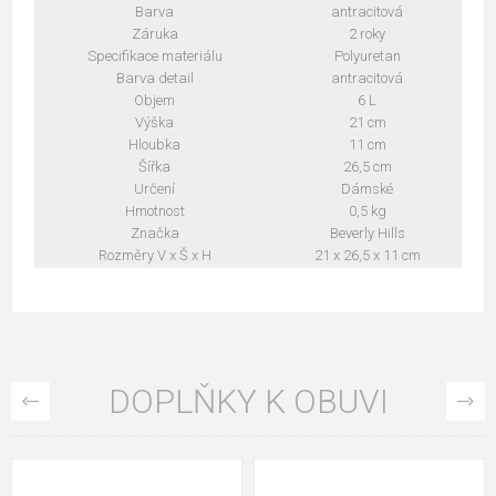
Barva
antracitová
Záruka
2 roky
Specifikace materiálu
Polyuretan
Barva detail
antracitová
Objem
6 L
Výška
21 cm
Hloubka
11 cm
Šířka
26,5 cm
Určení
Dámské
Hmotnost
0,5 kg
Značka
Beverly Hills
Rozměry V x Š x H
21 x 26,5 x 11 cm
DOPLŇKY K OBUVI