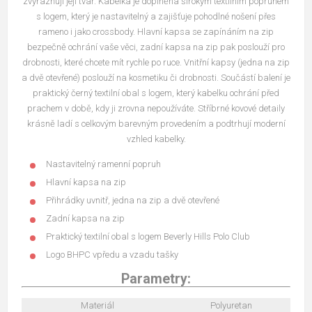
zvýrazňují její tvar. Kabelka je doplněna širokým textilním popruhem
s logem, který je nastavitelný a zajišťuje pohodlné nošení přes
rameno i jako crossbody. Hlavní kapsa se zapínáním na zip
bezpečně ochrání vaše věci, zadní kapsa na zip pak poslouží pro
drobnosti, které chcete mít rychle po ruce.
Vnitřní
kapsy (jedna na zip
a dvě otevřené) poslouží na kosmetiku či drobnosti. Součástí balení je
praktický černý textilní obal s logem, který kabelku ochrání před
prachem v době, kdy ji zrovna nepoužíváte.
Stříbrné kovové detaily
krásně ladí s celkovým barevným provedením a podtrhují moderní
vzhled kabelky.
Nastavitelný ramenní popruh
Hlavní kapsa na zip
Přihrádky uvnitř, jedna na zip a dvě otevřené
Zadní kapsa na zip
Praktický textilní obal s logem Beverly Hills Polo Club
Logo BHPC vpředu a vzadu tašky
Parametry:
Materiál
Polyuretan