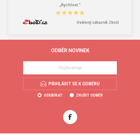
„Rychlost “
★★★★★
★★★★★
Ověřený zákazník Zboží
ODBĚR NOVINEK
PŘIHLÁSIT SE K ODBĚRU
ODEBÍRAT
ZRUŠIT ODBĚR