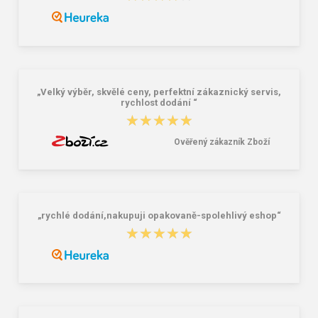
Granite 5 21747-19 Sluneční brýle
Bagmaster SÁČEK PRIM 22 A školní
na přezůvky / tělocvik - medvídek
Růžová 1.2 l
381,00 Kč
59,00 Kč
„Velký výběr, skvělé ceny, perfektní zákaznický servis,
rychlost dodání “
★★★★★
★★★★★
Ověřený zákazník Zboží
„rychlé dodání,nakupuji opakovaně-spolehlivý eshop“
★★★★★
★★★★★