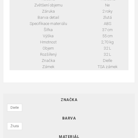
Zvětšení objemu
Ne
Záruka
2 roky
Barva detail
žlutá
Specifikace materiálu
ABS
Šířka
37 cm
Výška
55 cm
Hmotnost
2,70 kg
Objem
32 L
Rozšířený
32 L
Značka
Dielle
Zámek
TSA zámek
ZNAČKA
Dielle
BARVA
Žlutá
MATERIÁL