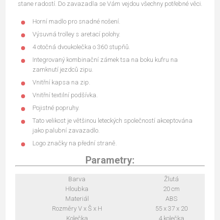
stane radostí. Do zavazadla se Vám vejdou všechny potřebné věci.
Horní madlo pro snadné nošení.
Výsuvná trolley s aretací polohy.
4 otočná dvoukolečka o 360 stupňů.
Integrovaný kombinační zámek tsa na boku kufru na
zamknutí jezdců zipu.
Vnitřní kapsa na zip.
Vnitřní textilní podšívka.
Pojistné popruhy.
Tato velikost je většinou leteckých společností akceptována
jako palubní zavazadlo.
Logo značky na přední straně.
Parametry:
Barva
Žlutá
Hloubka
20 cm
Materiál
ABS
Rozměry V x Š x H
55 x 37 x 20
Kolečka
4 kolečka