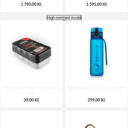
1 790,00 Kč
1 595,00 Kč
High-contrast mode
Cestovní kufr Dielle 4W S 350-55-
Cestovní kufr Dielle 4W S 350-55-
VM Footwear 3900 Čistící houba na
01 černá 32 L
Bagmaster BOTTLE 20 B 0,5l modrá
02 červená 32 L
obuv
1 495,00 Kč
1 495,00 Kč
39,00 Kč
299,00 Kč