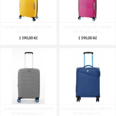
Cestovní kufr Dielle 4W S PP 180-
Cestovní kufr Dielle 4W S PP 180-
55-37 Žlutá 33 L
55-30 růžová 33 L
1 590,00 Kč
1 590,00 Kč
Cestovní kufr Dielle 4W S PP 100-
Cestovní kufr Dielle Race 4W S 30-
55-23 antracitová 38 L
55-05 modrá 34 L