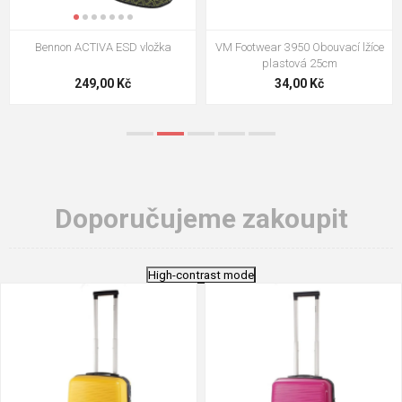
VM Footwear 3009 Vkládací stélka
VM Footwear 3102 Tkaničky
ploché
124,00 Kč
18,70 Kč
Doporučujeme zakoupit
High-contrast mode