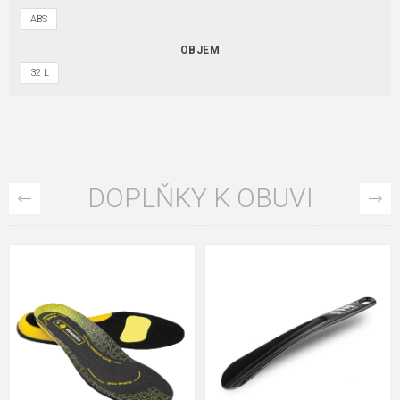
ABS
OBJEM
32 L
DOPLŇKY K OBUVI