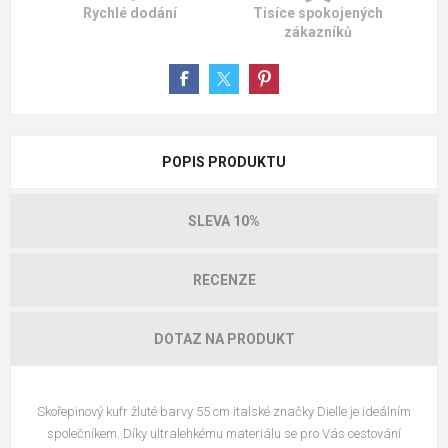
Rychlé dodání
Tisíce spokojených
zákazníků
POPIS PRODUKTU
SLEVA 10%
RECENZE
DOTAZ NA PRODUKT
Skořepinový kufr žluté barvy 55 cm italské značky Dielle je ideálním
společníkem. Díky ultralehkému materiálu se pro Vás cestování