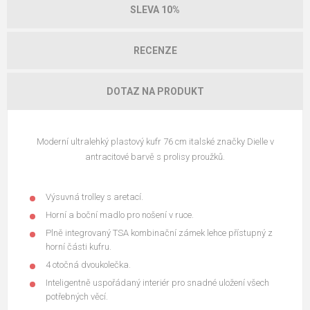
SLEVA 10%
RECENZE
DOTAZ NA PRODUKT
Moderní ultralehký plastový kufr 76 cm italské značky Dielle v
antracitové barvě s prolisy proužků.
Výsuvná trolley s aretací.
Horní a boční madlo pro nošení v ruce.
Plně integrovaný TSA kombinační zámek lehce přístupný z
horní části kufru.
4 otočná dvoukolečka.
Inteligentně uspořádaný interiér pro snadné uložení všech
potřebných věcí.