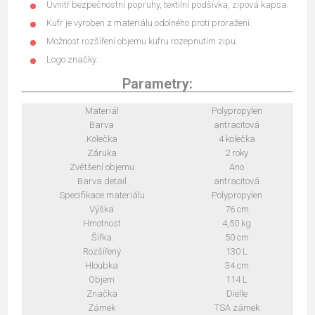
Uvnitř bezpečnostní popruhy, textilní podšívka, zipová kapsa.
Kufr je vyroben z materiálu odolného proti proražení.
Možnost rozšíření objemu kufru rozepnutím zipu.
Logo značky.
Parametry:
Materiál
Polypropylen
Barva
antracitová
Kolečka
4 kolečka
Záruka
2 roky
Zvětšení objemu
Ano
Barva detail
antracitová
Specifikace materiálu
Polypropylen
Výška
76 cm
Hmotnost
4,50 kg
Šířka
50 cm
Rozšířený
130 L
Hloubka
34 cm
Objem
114 L
Značka
Dielle
Zámek
TSA zámek