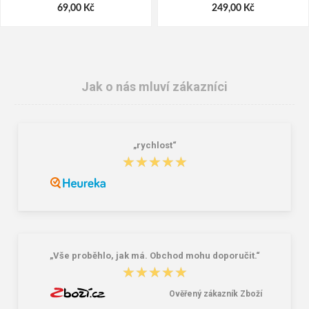
69,00 Kč
249,00 Kč
Jak o nás mluví zákazníci
„rychlost“
★★★★★
★★★★★
Granite 5 21747-19 Sluneční brýle
Bagmaster SÁČEK PRIM 22 A školní
na přezůvky / tělocvik - medvídek
Růžová 1.2 l
381,00 Kč
59,00 Kč
„Vše proběhlo, jak má. Obchod mohu doporučit.“
★★★★★
★★★★★
Ověřený zákazník Zboží