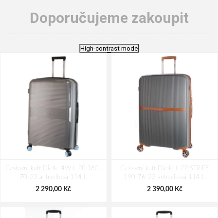
Doporučujeme zakoupit
High-contrast mode
Cestovní kufr Dielle 4W L PP 180-
Cestovní kufr Dielle L PP STRIPE
70-23 antracitová 114 L
190-76-23 antracitová 114 L
2 290,00 Kč
2 390,00 Kč