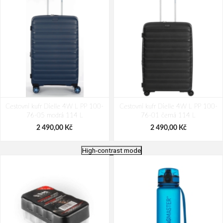
Cestovní kufr Dielle 4W L PP 100-
Cestovní kufr Dielle 4W L PP 100-
76-05 modrá 114 L
76-01 černá 114 L
2 490,00 Kč
2 490,00 Kč
High-contrast mode