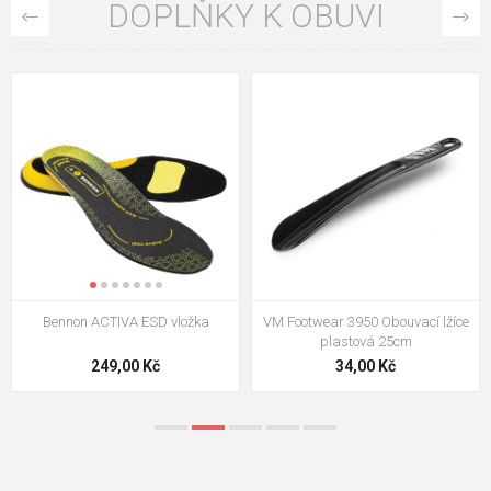
DOPLŇKY K OBUVI
VM Footwear 3009 Vkládací stélka
VM Footwear 3102 Tkaničky
ploché
124,00 Kč
18,70 Kč