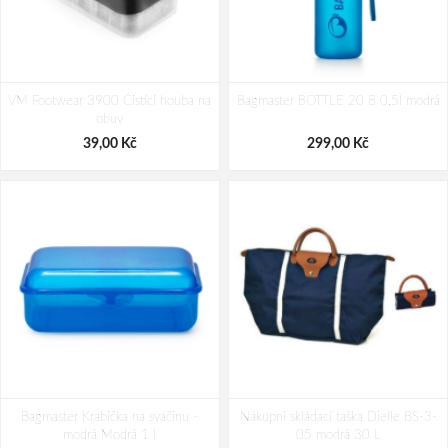
Cestovní kufr Dielle 4W L PP 100-
Cestovní kufr Dielle 4W L PP 100-
VM Footwear 3900 Čistící houba na
76-60 béžová 114 L
Bagmaster BOTTLE 20 B 0,5l modrá
76-33 zelená 114 L
obuv
2 490,00 Kč
2 490,00 Kč
39,00 Kč
299,00 Kč
Bagmaster Krabička na svačinu -
Nákupní skládací taška Dielle BS-3-
modrá Modrá 1 l
05 modrá 30 L