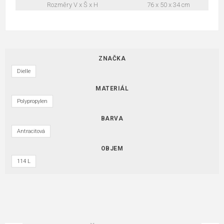
Rozměry V x Š x H
76 x 50 x 34 cm
ZNAČKA
Dielle
MATERIÁL
Polypropylen
BARVA
Antracitová
OBJEM
114 L