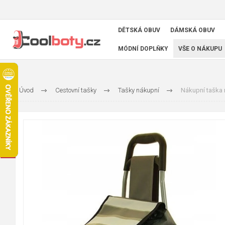
DĚTSKÁ OBUV
DÁMSKÁ OBUV
MÓDNÍ DOPLŇKY
VŠE O NÁKUPU
Úvod
Cestovní tašky
Tašky nákupní
Nákupní taška 