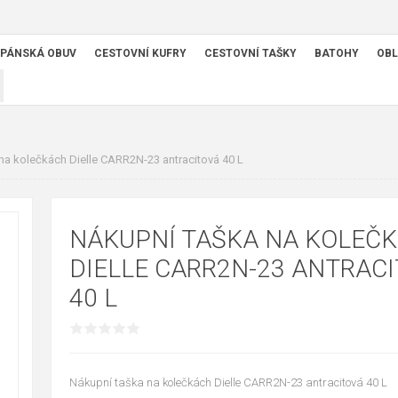
PÁNSKÁ OBUV
CESTOVNÍ KUFRY
CESTOVNÍ TAŠKY
BATOHY
OBL
na kolečkách Dielle CARR2N-23 antracitová 40 L
NÁKUPNÍ TAŠKA NA KOLEČ
DIELLE CARR2N-23 ANTRAC
40 L
Nákupní taška na kolečkách Dielle CARR2N-23 antracitová 40 L