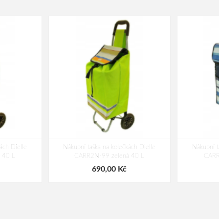
ách Dielle
Nákupní taška na kolečkách Dielle
Nákupní t
 40 L
CARR2N-99 zelená 40 L
CARR
690,00 Kč