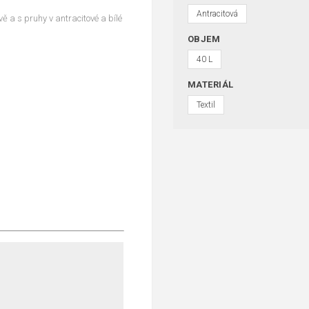
Antracitová
ě a s pruhy v antracitové a bílé
OBJEM
40 L
MATERIÁL
Textil