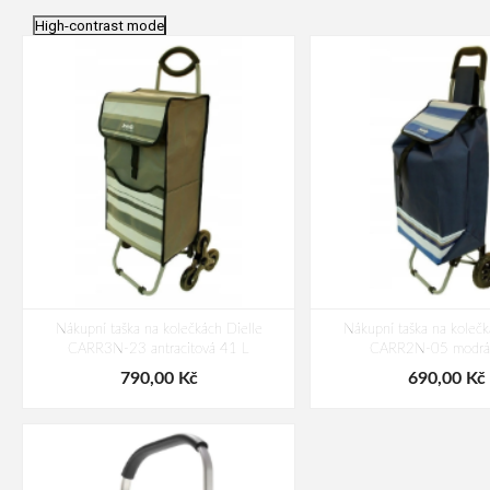
High-contrast mode
Nákupní taška na kolečkách Dielle
Nákupní taška na kolečk
CARR3N-23 antracitová 41 L
CARR2N-05 modrá
790,00 Kč
690,00 Kč