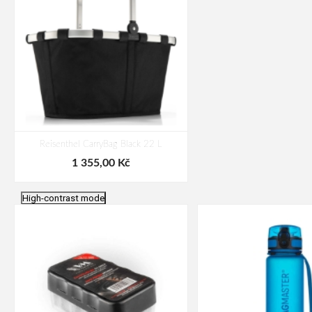
Reisenthel CarryBag Black 22 L
1 355,00 Kč
High-contrast mode