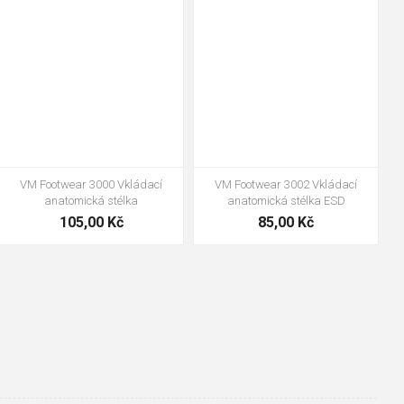
35
36
37
38
39
40
35
36
37
39
40
43
41
42
43
44
45
46
47
48
47
48
VM Footwear 3000 Vkládací
VM Footwear 3002 Vkládací
anatomická stélka
anatomická stélka ESD
105,00 Kč
85,00 Kč