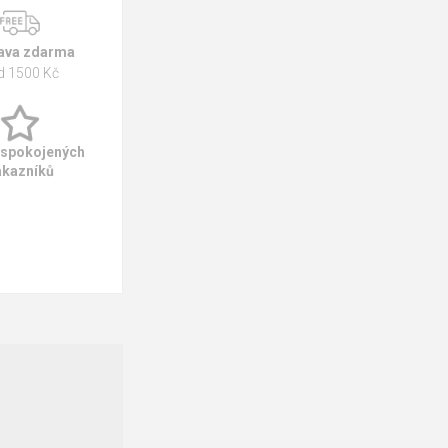
ava zdarma
d 1500 Kč
 spokojených
ákazníků