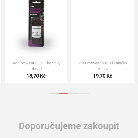
90cm
125cm
155cm
90cm
125cm
155cm
VM Footwear 3102 Tkaničky
VM Footwear 3100 Tkaničky
ploché
kulaté
18,70 Kč
19,70 Kč
Doporučujeme zakoupit