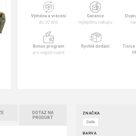
Výměna a vrácení
Garance
Dopr
do 30 dnů
nejlepšího nákupu
na
Bonus program
Rychlé dodání
Tisíce
z
pro registrované
ZE
DOTAZ NA
ZNAČKA
PRODUKT
Dielle
BARVA