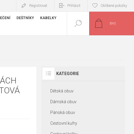
Registrovat
Přihlásit
Oblíbené položky
EČENÍ
DEŠTNÍKY
KABELKY
0
KS
KATEGORIE
KÁCH
ITOVÁ
Dětská obuv
Dámská obuv
Pánská obuv
Cestovní kufry