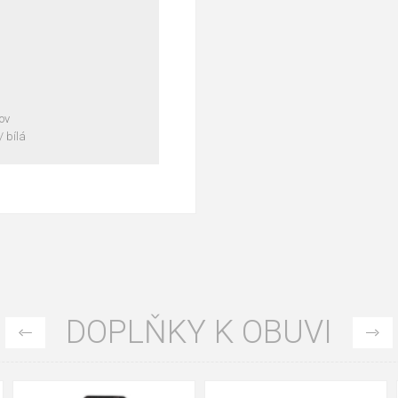
kov
/ bílá
DOPLŇKY K OBUVI