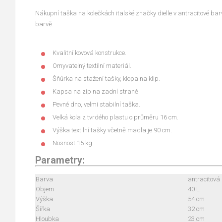
Nákupní taška na kolečkách italské značky dielle v antracitové barv
barvě.
Kvalitní kovová konstrukce.
Omyvatelný textilní materiál.
Šňůrka na stažení tašky, klopa na klip.
Kapsa na zip na zadní straně.
Pevné dno, velmi stabilní taška.
Velká kola z tvrdého plastu o průměru 16 cm.
Výška textilní tašky včetně madla je 90 cm.
Nosnost 15 kg
Parametry:
Barva
antracitová
Objem
40 L
Výška
54 cm
Šířka
32 cm
Hloubka
23 cm