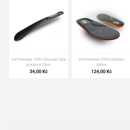
36-37
38-39
40-41
42-43
44-45
46-47
VM Footwear 3950 Obouvací lžíce
VM Footwear 3009 Vkládací
plastová 25cm
stélka
34,00 Kč
124,00 Kč