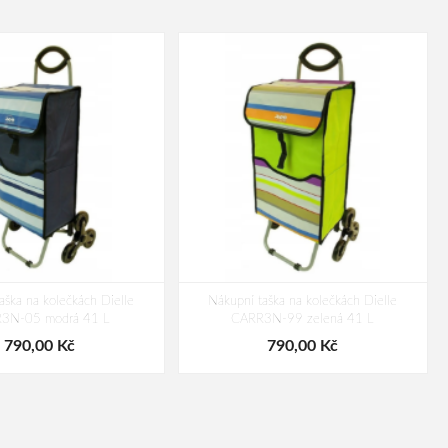
aška na kolečkách Dielle
Nákupní taška na kolečkách Dielle
3N-05 modrá 41 L
CARR3N-99 zelená 41 L
790,00 Kč
790,00 Kč