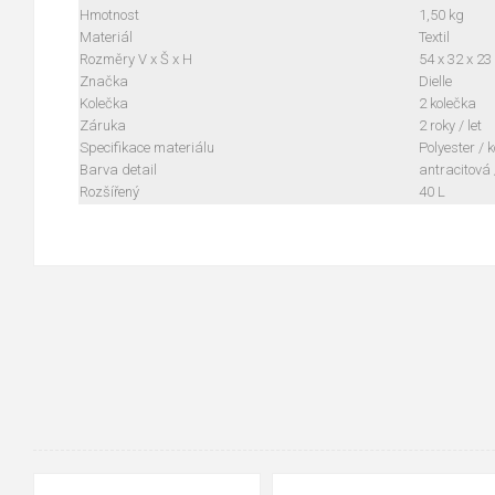
Hmotnost
1,50 kg
Materiál
Textil
Rozměry V x Š x H
54 x 32 x 23
Značka
Dielle
Kolečka
2 kolečka
Záruka
2 roky / let
Specifikace materiálu
Polyester / 
Barva detail
antracitová 
Rozšířený
40 L