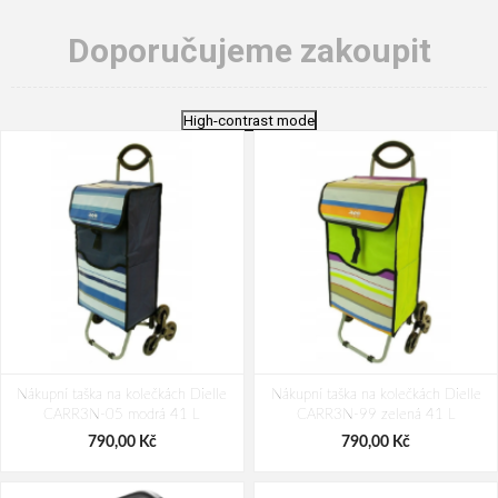
Doporučujeme zakoupit
High-contrast mode
Nákupní taška na kolečkách Dielle
Nákupní taška na kolečkách Dielle
CARR3N-05 modrá 41 L
CARR3N-99 zelená 41 L
790,00 Kč
790,00 Kč