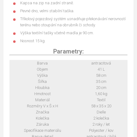
Kapsa na zip na zadní straně.
Pevné dno, velmi stabilní taška.
Tříkolový pojezdový systém usnadňuje překonávání nerovností
terénu nebo stoupání na obrubník či schody.
Výška textilní tašky včetně madla je 90 cm.
Nosnost 15 kg.
Parametry:
Barva
antracitová
Objem
41 L
Výška
58 cm
Šířka
35 cm
Hloubka
20 cm
Hmotnost
1,60 kg
Materiál
Textil
Rozměry V x Š x H
58 x 35 x 20
Značka
Dielle
Kolečka
2 kolečka
Záruka
2 roky / let
Specifikace materiálu
Polyester / kov
Barva detail
antracitová / bílá