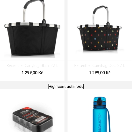
Reisenthel CarryBag Black 22 L
Reisenthel CarryBag Dots 22 L
1 299,00 Kč
1 299,00 Kč
High-contrast mode