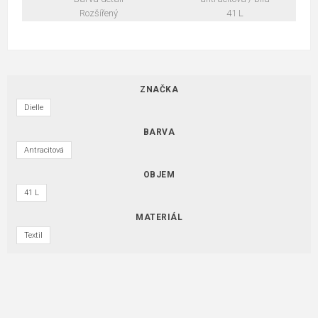
Rozšířený
41 L
ZNAČKA
Dielle
BARVA
Antracitová
OBJEM
41 L
MATERIÁL
Textil