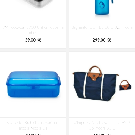
Reisenthel CoolerBag Dots 20 L
Reisenthel Carrybag XS Kids Abc
VM Footwear 3900 Čistící houba na
Bagmaster BOTTLE 20 B 0,5l modrá
friends blue 5 L
obuv
857,00 Kč
974,00 Kč
39,00 Kč
299,00 Kč
Bagmaster Krabička na svačinu -
Nákupní skládací taška Dielle BS-3-
modrá Modrá 1 l
05 modrá 30 L