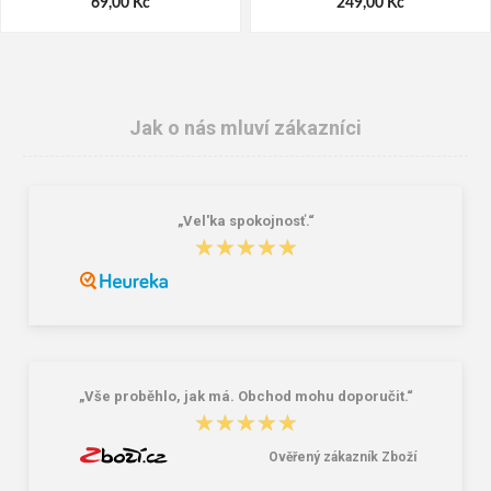
69,00 Kč
249,00 Kč
Jak o nás mluví zákazníci
„Vel'ka spokojnosť.“
★★★★★
★★★★★
Granite 5 21747-19 Sluneční brýle
Bagmaster SÁČEK PRIM 22 A školní
na přezůvky / tělocvik - medvídek
Růžová 1.2 l
381,00 Kč
59,00 Kč
„Vše proběhlo, jak má. Obchod mohu doporučit.“
★★★★★
★★★★★
Ověřený zákazník Zboží