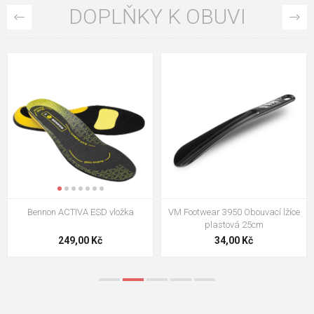
DOPLŇKY K OBUVI
VM Footwear 3009 Vkládací stélka
VM Footwear 3102 Tkaničky
ploché
124,00 Kč
18,70 Kč