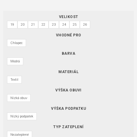
VELIKOST
19
20
21
22
23
24
25
26
VHODNÉ PRO
Chlapec
BARVA
Modrá
MATERIÁL
Textil
VÝŠKA OBUVI
Nízká obuv
VÝŠKA PODPATKU
Nízký podpatek
TYP ZATEPLENÍ
Nezateplené