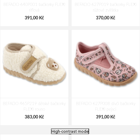
BEFADO 640P001 bačkorky FLEXI
BEFADO 627P019 bačkorky FLEXI
riflová
růžové zvířátka
391,00 Kč
370,00 Kč
BEFADO 465P219 dětské bačkorky
BEFADO 627P008 dívčí bačkorky
FLEXI rouno
FLEXI pejsci
383,00 Kč
391,00 Kč
High-contrast mode