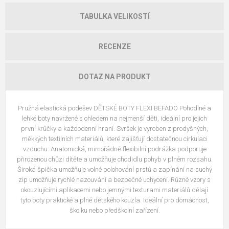
TABULKA VELIKOSTÍ
RECENZE
DOTAZ NA PRODUKT
Pružná elastická podešev DĚTSKÉ BOTY FLEXI BEFADO Pohodlné a
lehké boty navržené s ohledem na nejmenší děti, ideální pro jejich
první krůčky a každodenní hraní. Svršek je vyroben z prodyšných,
měkkých textilních materiálů, které zajišťují dostatečnou cirkulaci
vzduchu. Anatomická, mimořádně flexibilní podrážka podporuje
přirozenou chůzi dítěte a umožňuje chodidlu pohyb v plném rozsahu.
Široká špička umožňuje volné polohování prstů a zapínání na suchý
zip umožňuje rychlé nazouvání a bezpečné uchycení. Různé vzory s
okouzlujícími aplikacemi nebo jemnými texturami materiálů dělají
tyto boty praktické a plné dětského kouzla. Ideální pro domácnost,
školku nebo předškolní zařízení.