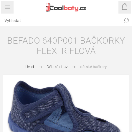
BEFADO 640P001 BAČKORKY
FLEXI RIFLOVÁ
Úvod
Dětská obuv
dětské bačkory