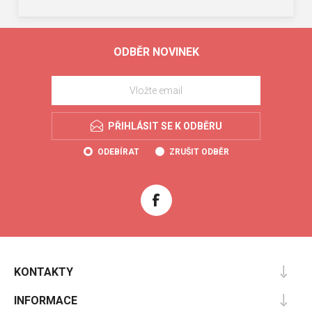
ODBĚR NOVINEK
PŘIHLÁSIT SE K ODBĚRU
ODEBÍRAT
ZRUŠIT ODBĚR
KONTAKTY
INFORMACE