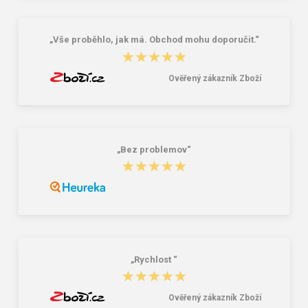
317,00 Kč
354,00 Kč
„Vše proběhlo, jak má. Obchod mohu doporučit.“
★★★★★
★★★★★
Ověřený zákazník Zboží
„Bez problemov“
★★★★★
★★★★★
„Rychlost “
★★★★★
★★★★★
Ověřený zákazník Zboží