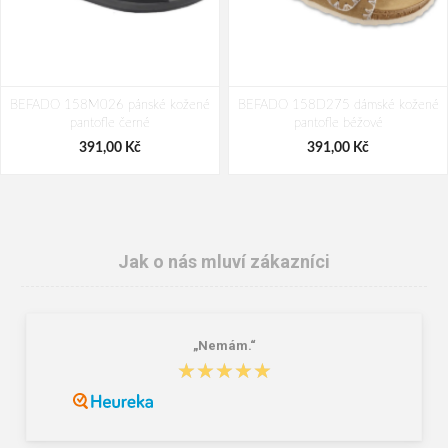
BEFADO 158M026 pánské kožené
BEFADO 158D275 dámské kožené
pantofle černé
pantofle béžové
391,00 Kč
391,00 Kč
Jak o nás mluví zákazníci
„Nemám.“
★★★★★
★★★★★
BEFADO 089M363 pantofle PARYS
BEFADO 067D002 dámské
ZŠ se vzorem
pantofle CLIP MummyMe růžové