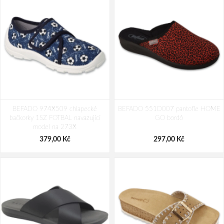
BEFADO 465P156 dětské bačkorky
BEFADO 640P002 dívčí bačkorky
BEFADO 974X509 chlapecké
FLEXI šedé
BEFADO 551D007 pantofle HOME
FLEXI růžová
bačkorky 1SZ FOTBAL navazující
GO bordó
359,00 Kč
391,00 Kč
model na 273X
379,00 Kč
297,00 Kč