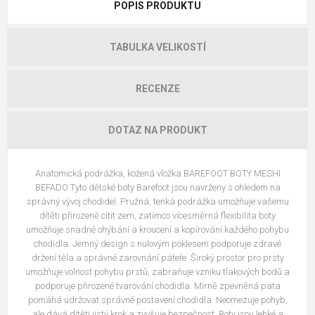
POPIS PRODUKTU
TABULKA VELIKOSTÍ
RECENZE
DOTAZ NA PRODUKT
Anatomická podrážka, kožená vložka BAREFOOT BOTY MESHI
BEFADO Tyto dětské boty Barefoot jsou navrženy s ohledem na
správný vývoj chodidel. Pružná, tenká podrážka umožňuje vašemu
dítěti přirozeně cítit zem, zatímco vícesměrná flexibilita boty
umožňuje snadné ohýbání a kroucení a kopírování každého pohybu
chodidla. Jemný design s nulovým poklesem podporuje zdravé
držení těla a správné zarovnání páteře. Široký prostor pro prsty
umožňuje volnost pohybu prstů, zabraňuje vzniku tlakových bodů a
podporuje přirozené tvarování chodidla. Mírně zpevněná pata
pomáhá udržovat správné postavení chodidla. Neomezuje pohyb,
ale dává dítěti jistý krok a zvyšuje bezpečnost. Boty jsou lehké a