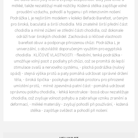
měkké, takže nezatěžují malé nožičky. Kožená stélka zajišťuje volné
proudění vzduchu, pohodlí a hygienu i při intenzivním nošení.
Podrážka L je nejširším modelem v kolekci Befado Barefoot, určeným
pro široká, baculatá a širší chodidla. Má znatelně širší přední část
chodidla a mírné zúžení ve střední části chodidla, což dokonale
odráží tvar širokých chodidel. Zachovává si klíčové vlastnosti
barefoot obuvi a podporuje přirozenou chůzi. Podrážka L je
univerzální, s obzvláště doporučeným využitím pro egyptská
chodidla . KLÍČOVÉ VLASTNOSTI: - flexibilní, tenká podrážka -
umožňuje volný pocit z podlahy při chůzi, což se promítá do lepší
stimulace svalů a nervového systému, - plochá podrážka (nulový
spád) - stejná výška prstů a paty pomáhá udržovat správné držení
těla, - široká špička - poskytuje dostatek prostoru pro přirozené
umístění prstů, - mírně zpevněná patní část - pomáhá udržovat
správnou polohu chodidla, - lehká konstrukce - bosá obuv nezatěžuje
chodidla, což zvyšuje volnost pohybu a zabraňuje vzniku zranění a
deformací, - měkké materiály - zvyšují pohodlí při používání, - kožená
stélka - zajišťuje svěžest a pohodlí při nošení.