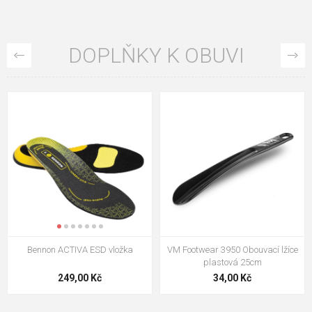
DOPLŇKY K OBUVI
VM Footwear 3009 Vkládací stélka
VM Footwear 3102 Tkaničky
ploché
124,00 Kč
18,70 Kč