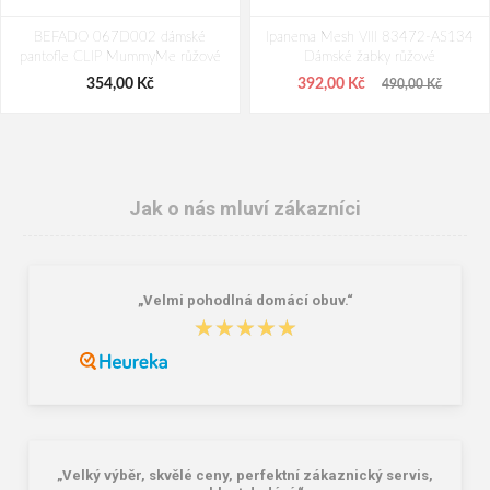
BEFADO 067D002 dámské
Ipanema Mesh VIII 83472-AS134
pantofle CLIP MummyMe růžové
Dámské žabky růžové
354,00 Kč
392,00 Kč
490,00 Kč
Jak o nás mluví zákazníci
„Velmi pohodlná domácí obuv.“
★★★★★
★★★★★
BEFADO 158D275 dámské kožené
BEFADO 158M026 pánské kožené
pantofle béžové
pantofle černé
391,00 Kč
391,00 Kč
„Velký výběr, skvělé ceny, perfektní zákaznický servis,