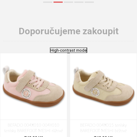
Doporučujeme zakoupit
High-contrast mode
BEFADO 004X010 004Y010
BEFADO 004X015 tenisky
tenisky BAREFOOT MESHI růžové
BAREFOOT MESHI béžové