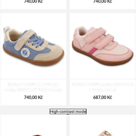
740,00 Kč
740,00 Kč
BEFADO 004X011 004Y011
BEFADO 004X0 tenisky BAREFOOT
tenisky BAREFOOT MESHI modré
CASUAL růžové
740,00 Kč
687,00 Kč
High-contrast mode