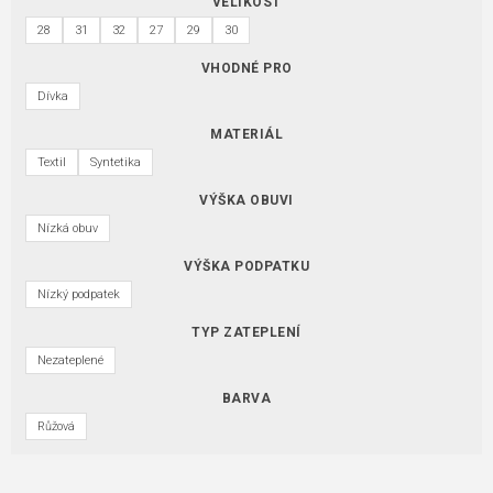
VELIKOST
28
31
32
27
29
30
VHODNÉ PRO
Dívka
MATERIÁL
Textil
Syntetika
VÝŠKA OBUVI
Nízká obuv
VÝŠKA PODPATKU
Nízký podpatek
TYP ZATEPLENÍ
Nezateplené
BARVA
Růžová