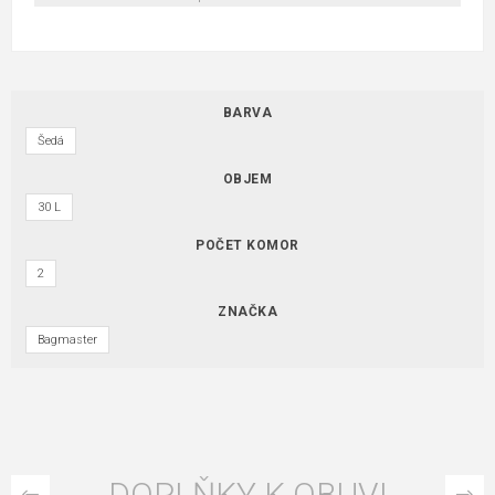
BARVA
Šedá
OBJEM
30 L
POČET KOMOR
2
ZNAČKA
Bagmaster
DOPLŇKY K OBUVI