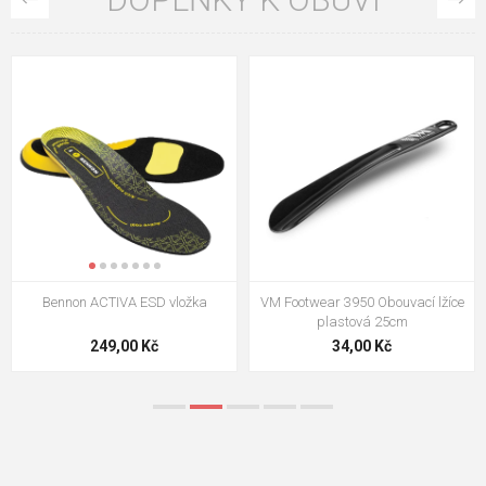
VM Footwear 3009 Vkládací stélka
VM Footwear 3102 Tkaničky
ploché
124,00 Kč
18,70 Kč