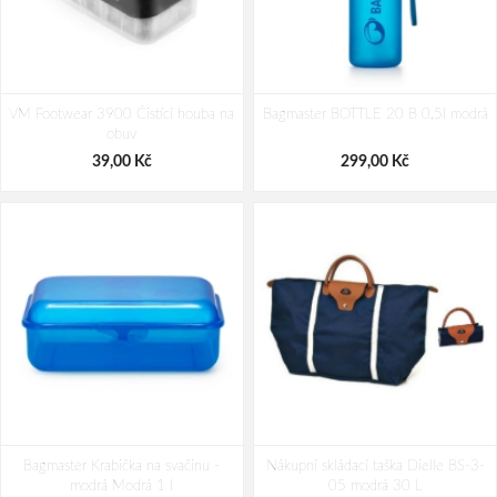
Bagmaster BAG 26 A studentský set
Bagmaster DIGITAL 26 A studentský
VM Footwear 3900 Čistící houba na
– zeleno-šedý Zelená 30 l
Bagmaster BOTTLE 20 B 0,5l modrá
set – maskáčový Černá 34 l
obuv
2 630,00 Kč
2 430,00 Kč
39,00 Kč
299,00 Kč
Bagmaster Krabička na svačinu -
Nákupní skládací taška Dielle BS-3-
modrá Modrá 1 l
05 modrá 30 L