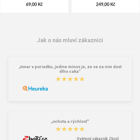
69,00 Kč
249,00 Kč
Jak o nás mluví zákazníci
„tovar v poriadku, jedine minus je, ze sa za nim dost
dlho caka“
★★★★★
★★★★★
Granite 5 21747-19 Sluneční brýle
Bagmaster pláštěnka na batoh -
modrá Modrá
381,00 Kč
225,00 Kč
„ochota a rýchlosť“
★★★★★
★★★★★
Ověřený zákazník Zboží