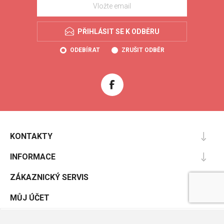
PŘIHLÁSIT SE K ODBĚRU
ODEBÍRAT
ZRUŠIT ODBĚR
KONTAKTY
INFORMACE
ZÁKAZNICKÝ SERVIS
MŮJ ÚČET
Powered by
nopCommerce