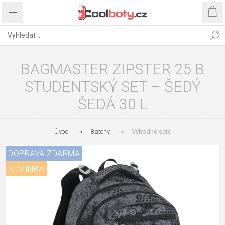
BAGMASTER ZIPSTER 25 B
STUDENTSKÝ SET – ŠEDÝ
ŠEDÁ 30 L
Úvod
Batohy
Výhodné sety
DOPRAVA ZDARMA
NOVINKA