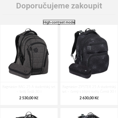
Doporučujeme zakoupit
High-contrast mode
Bagmaster BAG 25 A studentský set
Bagmaster ZIPSTER 25 A studentský
– šedý Šedá 30 l
set – černý s bílými květy Černá 30 l
2 530,00 Kč
2 630,00 Kč