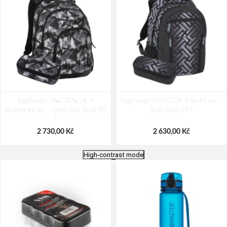
Bagmaster LINCOLN 26 A
Bagmaster PORTO 26 A školní set –
studentský set – černo-bílý Šedá 40
šedý Šedá 29 l
l
2 730,00 Kč
2 630,00 Kč
High-contrast mode