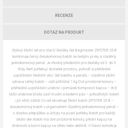
RECENZE
DOTAZ NA PRODUKT
Stylový školní set pro starší školáky Set Bagmaster ZIPSTER 25 B
kombinuje černý dvoukomorový batoh se šedými prvky a sladěný
jednokomorový penál. Je vhodný především pro školáky od 3. do 5.
třídy, kteří potřebují dostatek prostoru, pohodlí a přehledné
uspořádání školních věcí. Set batohu a penálu – sladěná školní
výbava Lehký batoh – váží přibližně 1 kg Dvě prostorné komory –
přehledné uspořádání učebnic i pomůcek Kompresní kapsa – drží
těžší učebnice blízko zad Hrudní a bederní pás – pohodlnější nošení
i při větší zátěži Co set obsahuje Školní batoh ZIPSTER 25 B –
dvoukomorový batoh s organizérem Sladěný jednokomorový penál –
s dvojitou přepážkou a úchyty na psací potřeby Batoh pro každý
školní den Batoh má dvě prostorné komory, přední kapsy na
drobnosti a boční kapsy na láhev nebo deštník. V hlavní komoře je