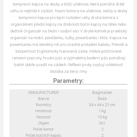
kompresní kapsa na desky a těžší učebnice, která pomáhá držet
váhu co nejblíže k zádům. hlavní komora na učebnice, sešity a desky
kompresní kapsa pro lepší rozložení váhy druhá komora s
organizérem přední kapsy na drobnosti boční kapsy na láhev nebo
deštník Organizér na školní i osobní věci V druhé komoře je praktický
organizér na mobil, peněženku, tužky, powerbanku i klíče. Kapsa na
powerbanku má otevřený roh pro snadné protažení kabelu. Pohodlí a
bezpečnost Ergonomicky tvarovaná záda, měkce polstrované
ramenní popruhy, hrudní pás a vyjímatelný bederní pás pomáhají
batoh dobře usadit na zádech. Reflexní prvky zvyšují viditelnost
školáka za šera i tmy.
Parametry:
MANUFACTURER
Bagmaster
Barva
Šedá
Rozměry
34 x 44 x 21 cm
Hmotnost
1 kg
Nosnost
10 kg
Objem
30 l
Počet komor
2
Počet bočních kapes
2