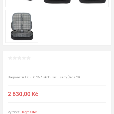
Bagmaster PORTO 26 A školní set – šedý Šedá 29 l
2 630,00 Kč
Výrobce:
Bagmaster