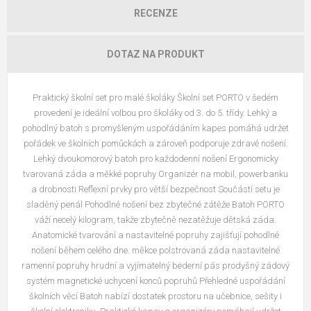
RECENZE
DOTAZ NA PRODUKT
Praktický školní set pro malé školáky Školní set PORTO v šedém
provedení je ideální volbou pro školáky od 3. do 5. třídy. Lehký a
pohodlný batoh s promyšleným uspořádáním kapes pomáhá udržet
pořádek ve školních pomůckách a zároveň podporuje zdravé nošení.
Lehký dvoukomorový batoh pro každodenní nošení Ergonomicky
tvarovaná záda a měkké popruhy Organizér na mobil, powerbanku
a drobnosti Reflexní prvky pro větší bezpečnost Součástí setu je
sladěný penál Pohodlné nošení bez zbytečné zátěže Batoh PORTO
váží necelý kilogram, takže zbytečně nezatěžuje dětská záda.
Anatomické tvarování a nastavitelné popruhy zajišťují pohodlné
nošení během celého dne. měkce polstrovaná záda nastavitelné
ramenní popruhy hrudní a vyjímatelný bederní pás prodyšný zádový
systém magnetické uchycení konců popruhů Přehledné uspořádání
školních věcí Batoh nabízí dostatek prostoru na učebnice, sešity i