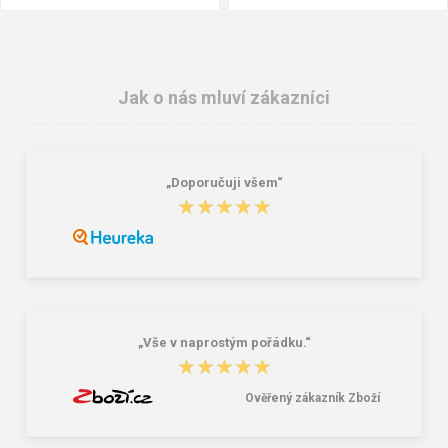
Jak o nás mluví zákazníci
„Doporučuji všem“
★★★★★
★★★★★
Granite 5 21747-19 Sluneční brýle
Bagmaster SÁČEK PRIM 22 A školní
na přezůvky / tělocvik - medvídek
Růžová 1.2 l
381,00 Kč
59,00 Kč
„Vše v naprostým pořádku.“
★★★★★
★★★★★
Ověřený zákazník Zboží