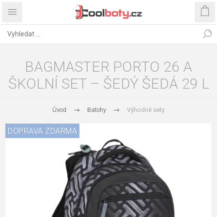
BAGMASTER PORTO 26 A
ŠKOLNÍ SET – ŠEDÝ ŠEDÁ 29 L
Úvod
Batohy
Výhodné sety
DOPRAVA ZDARMA