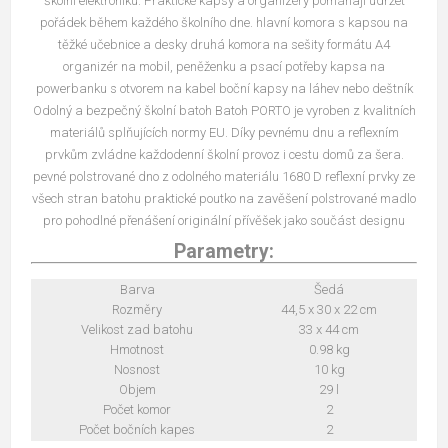
školní elektroniku. Praktické kapsy a organizéry pomáhají udržet
pořádek během každého školního dne. hlavní komora s kapsou na
těžké učebnice a desky druhá komora na sešity formátu A4
organizér na mobil, peněženku a psací potřeby kapsa na
powerbanku s otvorem na kabel boční kapsy na láhev nebo deštník
Odolný a bezpečný školní batoh Batoh PORTO je vyroben z kvalitních
materiálů splňujících normy EU. Díky pevnému dnu a reflexním
prvkům zvládne každodenní školní provoz i cestu domů za šera.
pevné polstrované dno z odolného materiálu 1680 D reflexní prvky ze
všech stran batohu praktické poutko na zavěšení polstrované madlo
pro pohodlné přenášení originální přívěšek jako součást designu
Parametry:
Barva
Šedá
Rozměry
44,5 x 30 x 22 cm
Velikost zad batohu
33 x 44 cm
Hmotnost
0.98 kg
Nosnost
10 kg
Objem
29 l
Počet komor
2
Počet bočních kapes
2