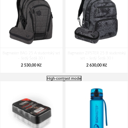
Bagmaster BAG 25 A studentský set
Bagmaster ZIPSTER 25 B studentský
– šedý Šedá 30 l
set – šedý Šedá 30 l
2 530,00 Kč
2 630,00 Kč
High-contrast mode