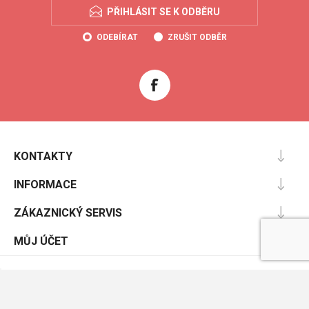
PŘIHLÁSIT SE K ODBĚRU
ODEBÍRAT
ZRUŠIT ODBĚR
KONTAKTY
INFORMACE
ZÁKAZNICKÝ SERVIS
MŮJ ÚČET
Powered by
nopCommerce
Designed by
Nop-Templates.com
Copyright © 2026 Coolboty.cz. Všechna práva vyhrazena.