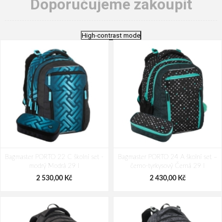
Doporučujeme zakoupit
High-contrast mode
Bagmaster PORTO 22 C školní set -
Bagmaster PORTO 24 A školní set –
modrý Modrá 29 l
černo-tyrkysový Černá 29 l
2 530,00 Kč
2 430,00 Kč