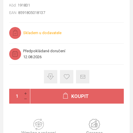
Kód:
191831
EAN:
8591805018137
Skladem u dodavatele
Předpokládané doručení
12.08.2026
KOUPIT
Výměna a vrácení
Garance