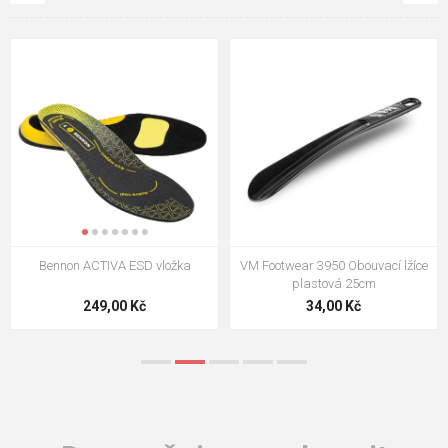
VM Footwear 3009 Vkládací stélka
VM Footwear 3102 Tkaničky
ploché
124,00 Kč
18,70 Kč