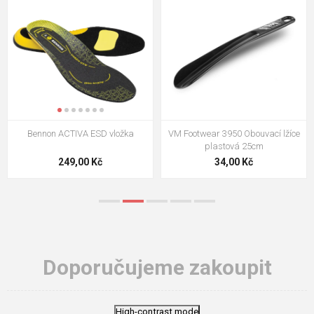
VM Footwear 3009 Vkládací stélka
VM Footwear 3102 Tkaničky
ploché
124,00 Kč
18,70 Kč
Doporučujeme zakoupit
High-contrast mode