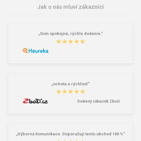
Jak o nás mluví zákazníci
„Som spokojná, rýchle dodanie.“
★★★★★
★★★★★
Granite 5 21747-19 Sluneční brýle
Bagmaster SÁČEK PRIM 22 A školní
na přezůvky / tělocvik - medvídek
Růžová 1.2 l
381,00 Kč
59,00 Kč
„ochota a rýchlosť“
★★★★★
★★★★★
Ověřený zákazník Zboží
„Výborná komunikace. Doporučuji tento obchod 100 %“