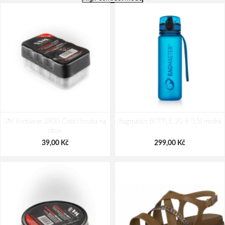
VM Footwear 3900 Čistící houba na
Bagmaster BOTTLE 20 B 0,5l modrá
obuv
39,00 Kč
299,00 Kč