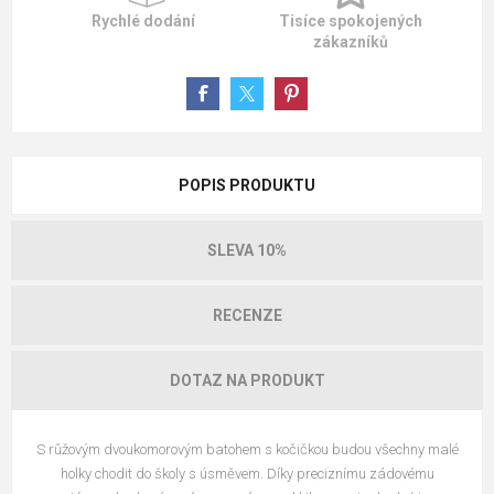
Rychlé dodání
Tisíce spokojených
zákazníků
POPIS PRODUKTU
SLEVA 10%
RECENZE
DOTAZ NA PRODUKT
S růžovým dvoukomorovým batohem s kočičkou budou všechny malé
holky chodit do školy s úsměvem. Díky preciznímu zádovému