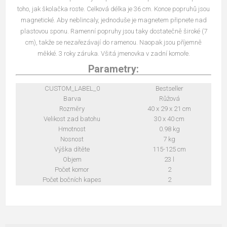
toho, jak školačka roste. Celková délka je 36 cm. Konce popruhů jsou
magnetické. Aby neblincaly, jednoduše je magnetem připnete nad
plastovou sponu. Ramenní popruhy jsou taky dostatečně široké (7
cm), takže se nezařezávají do ramenou. Naopak jsou příjemně
měkké. 3 roky záruka. Všitá jmenovka v zadní komoře.
Parametry:
CUSTOM_LABEL_0
Bestseller
Barva
Růžová
Rozměry
40 x 29 x 21 cm
Velikost zad batohu
30 x 40 cm
Hmotnost
0.98 kg
Nosnost
7 kg
Výška dítěte
115-125 cm
Objem
23 l
Počet komor
2
Počet bočních kapes
2