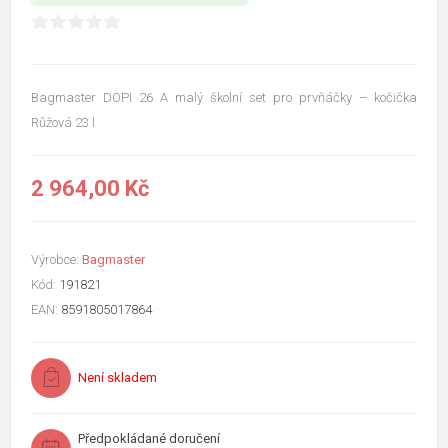
Bagmaster DOPI 26 A malý školní set pro prvňáčky – kočička
Růžová 23 l
2 964,00 Kč
Výrobce:
Bagmaster
Kód:
191821
EAN:
8591805017864
Není skladem
Předpokládané doručení