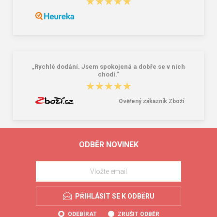
★★★★★
★★★★★
„Rychlé dodání. Jsem spokojená a dobře se v nich
chodí.“
★★★★★
★★★★★
Ověřený zákazník Zboží
ODBĚR NOVINEK
PŘIHLÁSIT SE K ODBĚRU
ODEBÍRAT
ZRUŠIT ODBĚR