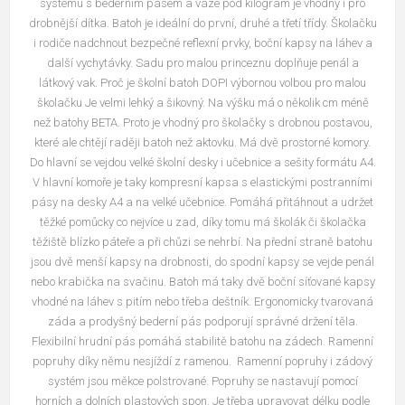
systému s bederním pásem a váze pod kilogram je vhodný i pro
drobnější dítka. Batoh je ideální do první, druhé a třetí třídy. Školačku
i rodiče nadchnout bezpečné reflexní prvky, boční kapsy na láhev a
další vychytávky. Sadu pro malou princeznu doplňuje penál a
látkový vak. Proč je školní batoh DOPI výbornou volbou pro malou
školačku Je velmi lehký a šikovný. Na výšku má o několik cm méně
než batohy BETA. Proto je vhodný pro školačky s drobnou postavou,
které ale chtějí raději batoh než aktovku. Má dvě prostorné komory.
Do hlavní se vejdou velké školní desky i učebnice a sešity formátu A4.
V hlavní komoře je taky kompresní kapsa s elastickými postranními
pásy na desky A4 a na velké učebnice. Pomáhá přitáhnout a udržet
těžké pomůcky co nejvíce u zad, díky tomu má školák či školačka
těžiště blízko páteře a při chůzi se nehrbí. Na přední straně batohu
jsou dvě menší kapsy na drobnosti, do spodní kapsy se vejde penál
nebo krabička na svačinu. Batoh má taky dvě boční síťované kapsy
vhodné na láhev s pitím nebo třeba deštník. Ergonomicky tvarovaná
záda a prodyšný bederní pás podporují správné držení těla.
Flexibilní hrudní pás pomáhá stabilitě batohu na zádech. Ramenní
popruhy díky němu nesjíždí z ramenou. Ramenní popruhy i zádový
systém jsou měkce polstrované. Popruhy se nastavují pomocí
horních a dolních plastových spon. Je třeba upravovat délku podle