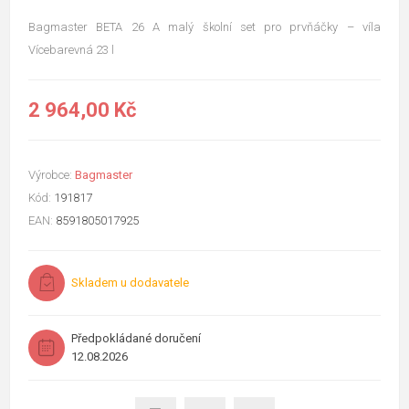
Bagmaster BETA 26 A malý školní set pro prvňáčky – víla
Vícebarevná 23 l
2 964,00 Kč
Výrobce:
Bagmaster
Kód:
191817
EAN:
8591805017925
Skladem u dodavatele
Předpokládané doručení
12.08.2026