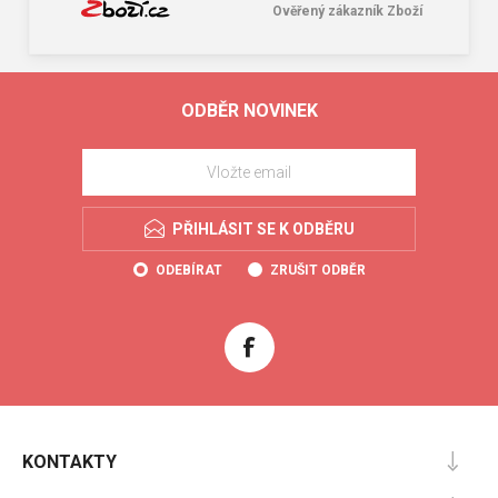
Ověřený zákazník Zboží
ODBĚR NOVINEK
PŘIHLÁSIT SE K ODBĚRU
ODEBÍRAT
ZRUŠIT ODBĚR
KONTAKTY