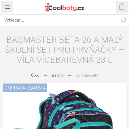
BAGMASTER BETA 26 A MALÝ
ŠKOLNÍ SET PRO PRVŇÁČKY –
VÍLA VÍCEBAREVNÁ 23 L
Úvod
Batohy
Výhodné sety
DOPRAVA ZDARMA