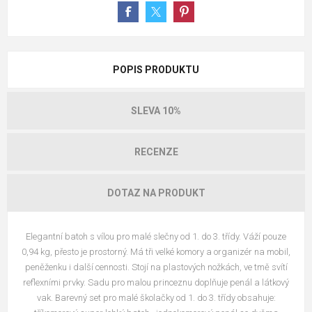
POPIS PRODUKTU
SLEVA 10%
RECENZE
DOTAZ NA PRODUKT
Elegantní batoh s vílou pro malé slečny od 1. do 3. třídy. Váží pouze
0,94 kg, přesto je prostorný. Má tři velké komory a organizér na mobil,
peněženku i další cennosti. Stojí na plastových nožkách, ve tmě svítí
reflexními prvky. Sadu pro malou princeznu doplňuje penál a látkový
vak. Barevný set pro malé školačky od 1. do 3. třídy obsahuje: