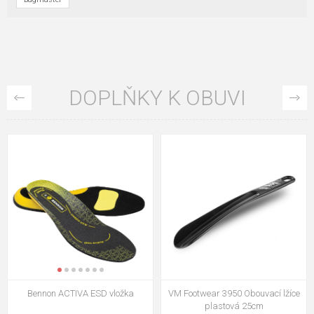
DOPLŇKY K OBUVI
VM Footwear 3009 Vkládací stélka
VM Footwear 3102 Tkaničky
ploché