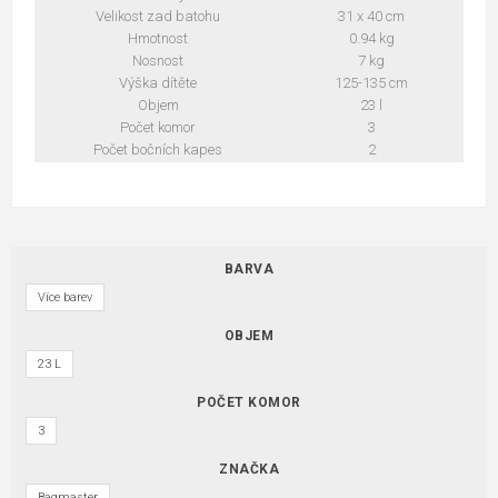
Velikost zad batohu
31 x 40 cm
Hmotnost
0.94 kg
Nosnost
7 kg
Výška dítěte
125-135 cm
Objem
23 l
Počet komor
3
Počet bočních kapes
2
BARVA
Více barev
OBJEM
23 L
POČET KOMOR
3
ZNAČKA
Bagmaster