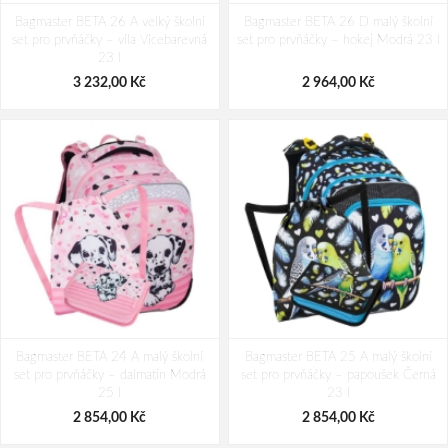
Bagmaster BETA 26 A velký školní
Bagmaster BETA 26 D malý školní
set pro prvňáčky – víla Vícebarevná
set pro prvňáčky – hokej Modrá 23 l
23 l
3 232,00 Kč
2 964,00 Kč
Bagmaster BETA 24 A malý školní
Bagmaster BETA 25 A malý školní
set pro prvňáčky – dalmatin Modrá
set pro prvňáčky – papoušek Černá
25 l
23 l
2 854,00 Kč
2 854,00 Kč