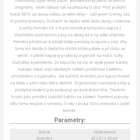
tříkomorový super lehký batoh, jednokomorový penál se dvěma
chlopněmi, školní látkový vak na přezůvky či úbor. Proč je školní
batoh BETA správnou volbou Je velmi lehký – váží jenom 0,94 kg. Má
tři prostorné komory. Do hlavní se vejdou velké školní desky i učebnice
a sešity formátu A4. V hlavní komoře je kompresní kapsa s
elastickými postranními pásy na desky A4 a na velké učebnice.
Pomáhá přitáhnout a udržet těžké pomůcky co nejvíce u zad, díky
tomu má školák či školačka těžiště blízko páteře a při chůzi se
nehrbí. V přední kapse je praktický organizér na mobil, tužky,
sluchátka a peněženku. Do kapsičky na zip se vejde power banka.
Nabíjecí kabel stačí otevřeným rožkem protáhnout k telefonu
umístěnému v organizéru. Na bočních stranách jsou kapsy vhodné
na láhev s pitím nebo třeba deštník. Ergonomicky tvarovaná záda a
prodyšný bederní pás podporují správné držení těla. Flexibilní
hrudní pás pomáhá stabilitě batohu na zádech. Ramenní popruhy
díky němu nesjíždí z ramenou. 3 roky záruka Všitá jmenovka v zadní
komoře.
Parametry:
Barva
Vícebarevná
Rozměry
40 x 31 x 20 cm