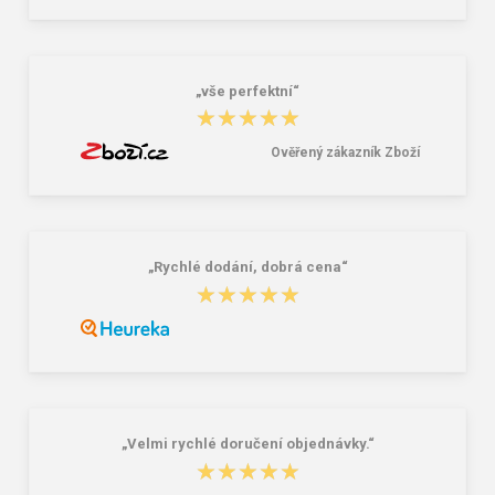
na přezůvky / tělocvik - medvídek
Růžová 1.2 l
381,00 Kč
59,00 Kč
„vše perfektní“
★★★★★
★★★★★
Ověřený zákazník Zboží
„Rychlé dodání, dobrá cena“
★★★★★
★★★★★
„Velmi rychlé doručení objednávky.“
★★★★★
★★★★★