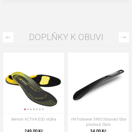
DOPLŇKY K OBUVI
VM Footwear 3009 Vkládací stélka
VM Footwear 3102 Tkaničky
ploché
124,00 Kč
18,70 Kč