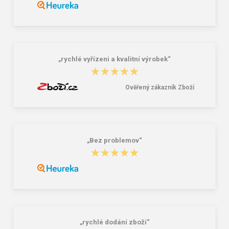
na přezůvky / tělocvik - medvídek
Růžová 1.2 l
381,00 Kč
59,00 Kč
„rychlé vyřízeni a kvalitní výrobek“
★★★★★
★★★★★
Ověřený zákazník Zboží
„Bez problemov“
★★★★★
★★★★★
„rychlé dodání zboží“