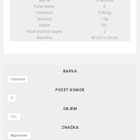
Barva
Oranžová
Počet komor
3
Hmotnost
0.94 kg
Nosnost
7 kg
Objem
23 l
Počet bočních kapes
2
Rozměry
40 x 31 x 20 cm
BARVA
Oranžová
POČET KOMOR
3
OBJEM
23 L
ZNAČKA
Bagmaster