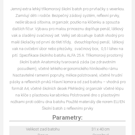
Jemný extra lehký tříkomorový školní batoh pro prvňačky s veverkou.
Zamilují děti i rodiče. Bezpečný zádový systém, reflexní prvky,
neškrábavá síťovina, organizér, poutko na klíčenku a spousta
dalších fíčur. Výbavu pro malou princeznu doplňuje penál, látkový
vak a sladěný svačinový set. Velký set obsahuje batoh vhodný pro
malé školačky od první do třetí třídy, dvouchlopňový penál, látkový
vak na cvičební úbor nebo přezůvky, svačinový box, 0,5 l láhev na
pití. Specifikace školního batohu ALFA 25 A: Tříkomorový prostorný
školní batoh Anatomicky tvarovaná záda (se zdravotním
posudkem), včetně lehkého ergonomického hliníkového rámu
Nastavitelné ramenní popruhy, měkce polstrované, včetně hrudní
pásky a reflexních prvků Hlavní komora od zad batohu – vhodná pro
formát A4, včetně školních desek Přehledný, organizér včetně klipu
na klíče s plastovou karabinkou Polstrované dno s plastovými
nožkami proti oděru dna batohu Použité materiály dle norem EU/EN
Školní batoh s reflexními prvky
Parametry:
Velikost zad batohu
31 x 40 cm