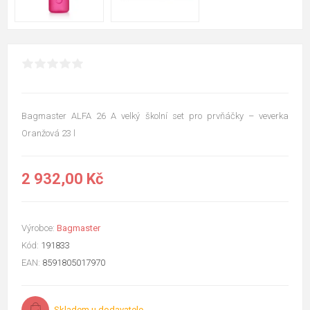
Bagmaster ALFA 26 A velký školní set pro prvňáčky – veverka
Oranžová 23 l
2 932,00 Kč
Výrobce:
Bagmaster
Kód:
191833
EAN:
8591805017970
Skladem u dodavatele