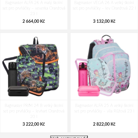
Bagmaster ALFA 26 A malý školní
Bagmaster VEGA 26 A velký školní
set pro prvňáčky – veverka Oranžová
set pro prvňáčky – lev Oranžová 22 l
23 l
2 664,00 Kč
3 132,00 Kč
Bagmaster PRIM 24 B velký školní
Bagmaster ALFA 25 A velký školní
set pro prvňáčky – levhart Oranžová
set pro prvňáčky – víla Růžová 23 l
20 l
3 222,00 Kč
2 822,00 Kč