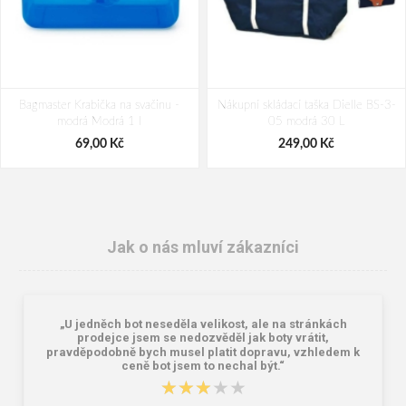
Bagmaster Krabička na svačinu -
Nákupní skládací taška Dielle BS-3-
modrá Modrá 1 l
05 modrá 30 L
69,00 Kč
249,00 Kč
Jak o nás mluví zákazníci
„U jedněch bot neseděla velikost, ale na stránkách
prodejce jsem se nedozvěděl jak boty vrátit,
pravděpodobně bych musel platit dopravu, vzhledem k
ceně bot jsem to nechal být.“
★★★★★
★★★★★
Granite 5 21747-19 Sluneční brýle
Bagmaster SÁČEK PRIM 22 A školní