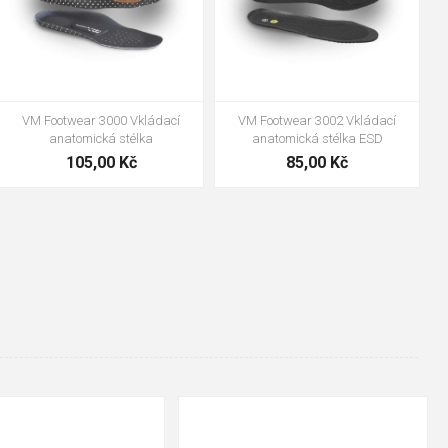
VM Footwear 3000 Vkládací
VM Footwear 3002 Vkládací
anatomická stélka
anatomická stélka ESD
105,00 Kč
85,00 Kč