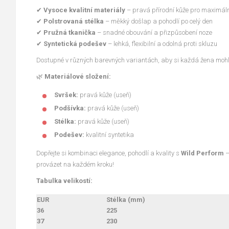
✔
Vysoce kvalitní materiály
– pravá přírodní kůže pro maximáln
✔
Polstrovaná stélka
– měkký došlap a pohodlí po celý den
✔
Pružná tkanička
– snadné obouvání a přizpůsobení noze
✔
Syntetická podešev
– lehká, flexibilní a odolná proti skluzu
Dostupné v různých barevných variantách, aby si každá žena mohl
🌿
Materiálové složení:
Svršek:
pravá kůže (useň)
Podšívka:
pravá kůže (useň)
Stélka:
pravá kůže (useň)
Podešev:
kvalitní syntetika
Dopřejte si kombinaci elegance, pohodlí a kvality s
Wild Perform
–
provázet na každém kroku!
Tabulka velikostí:
EUR
Stélka (mm)
36
225
37
230