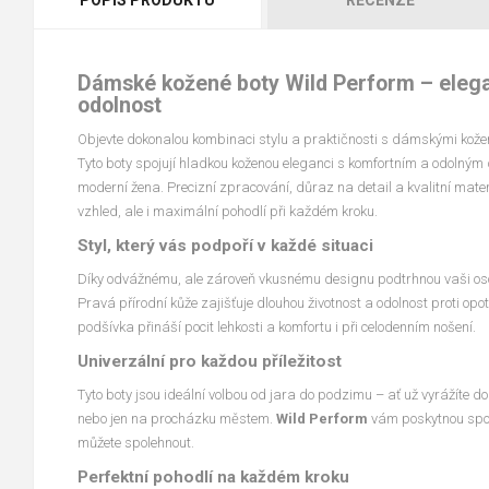
Dámské kožené boty Wild Perform – elega
odolnost
Objevte dokonalou kombinaci stylu a praktičnosti s dámskými kož
Tyto boty spojují hladkou koženou eleganci s komfortním a odolným
moderní žena. Precizní zpracování, důraz na detail a kvalitní materi
vzhled, ale i maximální pohodlí při každém kroku.
Styl, který vás podpoří v každé situaci
Díky odvážnému, ale zároveň vkusnému designu podtrhnou vaši oso
Pravá přírodní kůže zajišťuje dlouhou životnost a odolnost proti opo
podšívka přináší pocit lehkosti a komfortu i při celodenním nošení.
Univerzální pro každou příležitost
Tyto boty jsou ideální volbou od jara do podzimu – ať už vyrážíte d
nebo jen na procházku městem.
Wild Perform
vám poskytnou spole
můžete spolehnout.
Perfektní pohodlí na každém kroku