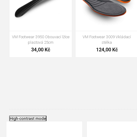
VM Footwear 3950 Obouvací lžíce
VM Footwear 3009 Vkládací
plastová 25cm
stélka
34,00 Kč
124,00 Kč
High-contrast mode