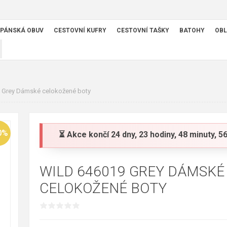
PÁNSKÁ OBUV
CESTOVNÍ KUFRY
CESTOVNÍ TAŠKY
BATOHY
OBL
 Grey Dámské celokožené boty
0%
⏳ Akce končí
24 dny, 23 hodiny, 48 minuty, 
WILD 646019 GREY DÁMSKÉ
CELOKOŽENÉ BOTY