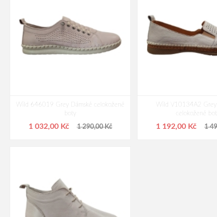
Wild 646019 Grey Dámské celokožené
Wild V10134A2 Grey
boty
celokožené bot
1 032,00 Kč
1 192,00 Kč
1 290,00 Kč
1 4