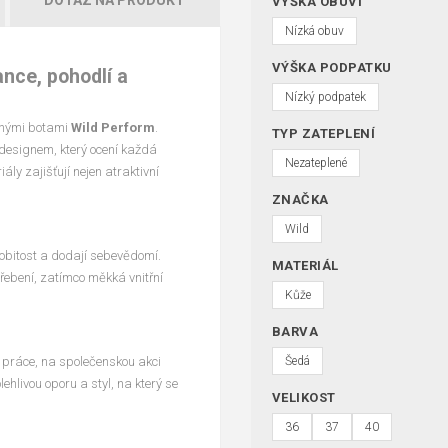
VÝŠKA OBUVI
Nízká obuv
VÝŠKA PODPATKU
nce, pohodlí a
Nízký podpatek
enými botami
Wild Perform
.
TYP ZATEPLENÍ
 designem, který ocení každá
Nezateplené
ály zajišťují nejen atraktivní
ZNAČKA
Wild
bitost a dodají sebevědomí.
MATERIÁL
třebení, zatímco měkká vnitřní
Kůže
BARVA
o práce, na společenskou akci
Šedá
hlivou oporu a styl, na který se
VELIKOST
36
37
40