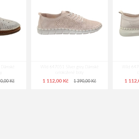
 Dámské
Wild 647051 Silver grey Dámské
Wild 647
y
celokožené boty
1 112,00 Kč
1 112
90,00 Kč
1 390,00 Kč