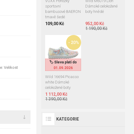
VOXX Ponožky
Wild M6019 Lion
sportovní
Dámské celokožené
bambusové BAERON
boty hnědé
tmavě šedé
109,00 Kč
952,00 Kč
1 190,00 Kč
- 20%
38
39
41
🏷️ Sleva platí do
🏷️ Sleva platí do
e: Velikost
01.09.2026
01.09.2026
Wild 16694 Picasso
white Dámské
celokožené boty
1 112,00 Kč
1 390,00 Kč
KATEGORIE