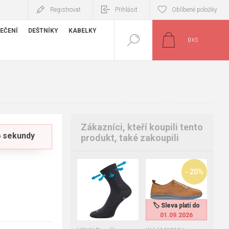
Registrovat
Přihlásit
Oblíbené položky
EČENÍ
DEŠTNÍKY
KABELKY
0
KS
Zákazníci, kteří koupili tento
55 sekundy
produkt, také zakoupili
35-38
39-42
- 20%
43-46
47-50
36
37
38
41
🏷️ Sleva platí do
🏷️ Sleva platí do
01.09.2026
01.09.2026