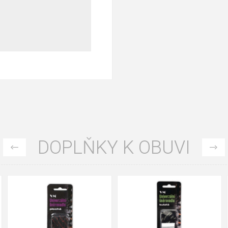
DOPLŇKY K OBUVI
90cm
125cm
155cm
90cm
125cm
155cm