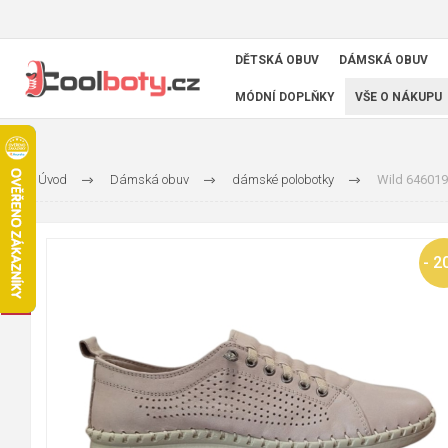
DĚTSKÁ OBUV
DÁMSKÁ OBUV
MÓDNÍ DOPLŇKY
VŠE O NÁKUPU
Úvod
Dámská obuv
dámské polobotky
Wild 646019
- 2