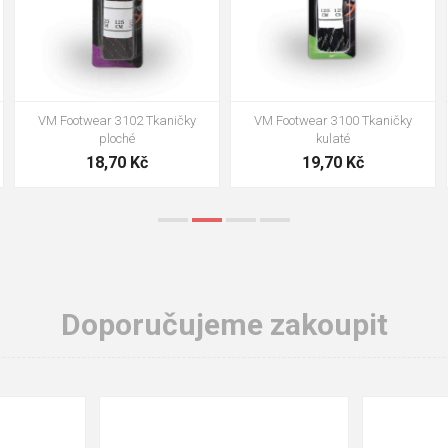
VM Footwear 3102 Tkaničky
VM Footwear 3100 Tkaničky
ploché
kulaté
18,70 Kč
19,70 Kč
Doporučujeme zakoupit