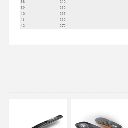
38
240
39
250
40
255
41
260
42
270
36-37
38-39
40-41
42-43
44-45
46-47