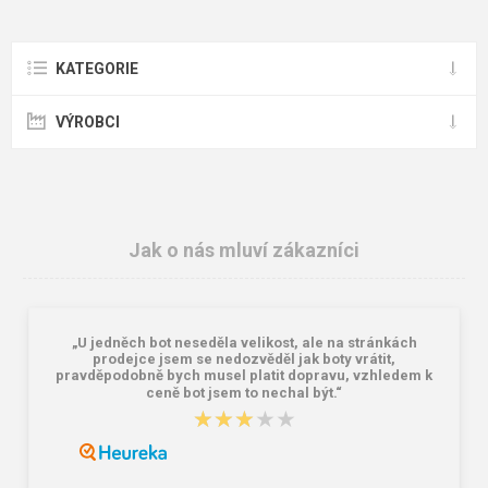
KATEGORIE
VÝROBCI
Jak o nás mluví zákazníci
„U jedněch bot neseděla velikost, ale na stránkách
prodejce jsem se nedozvěděl jak boty vrátit,
pravděpodobně bych musel platit dopravu, vzhledem k
ceně bot jsem to nechal být.“
★★★★★
★★★★★