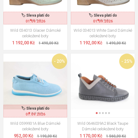
🏷️ Sleva platí do
🏷️ Sleva platí do
01.09.2026
01.09.2026
Wild 034013 Glacier Dámské
Wild 034013 White Sand Dámské
celokožené boty
celokožené boty
1 192,00 Kč
1 192,00 Kč
1 490,00 Kč
1 490,00 Kč
- 20%
- 25%
🏷️ Sleva platí do
01.09.2026
Wild 0599931A Blue Dámské
Wild 0646039A2 Black Taupe
celokožené boty
Dámské celokožené boty
952,00 Kč
1 170,00 Kč
1 190,00 Kč
1 560,00 Kč