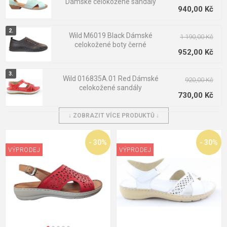
Dámské celokožené sandály
Adresa: 373 73, Štěpánovice, CZ
940,00 Kč
Kontakt: vjobuv@vjobuv.cz / tel.: +420 387 984 069
Wild M6019 Black Dámské
1 190,00 Kč
celokožené boty černé
952,00 Kč
Wild 016835A.01 Red Dámské
920,00 Kč
celokožené sandály
730,00 Kč
↓ ZOBRAZIT VÍCE PRODUKTŮ ↓
Wild 0161320 Salsa Coconut
1 130,00 Kč
Dámské celokožené sandály
790,00 Kč
červené
- 30%
- 30%
VÝPRODEJ
VÝPRODEJ
Wild 2042719A Pánské
1 490,00 Kč
vycházkové boty hnědé
790,00 Kč
Wild 037938A White Dámské
1 190,00 Kč
pantofle
830,00 Kč