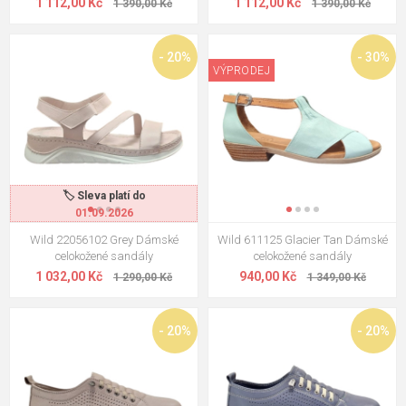
1 112,00 Kč
1 112,00 Kč
1 390,00 Kč
1 390,00 Kč
- 20%
- 30%
VÝPRODEJ
🏷️ Sleva platí do
01.09.2026
Wild 22056102 Grey Dámské
Wild 611125 Glacier Tan Dámské
celokožené sandály
celokožené sandály
1 032,00 Kč
940,00 Kč
1 290,00 Kč
1 349,00 Kč
- 20%
- 20%