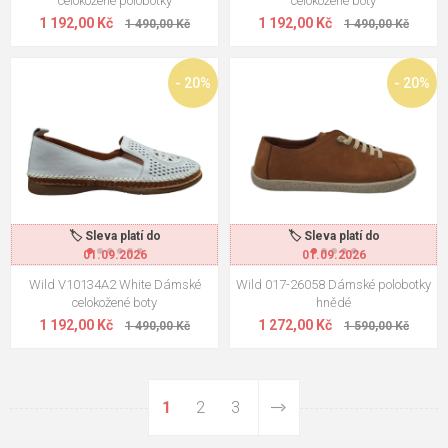
celokožené polobotky
celokožené boty
1 192,00 Kč
1 192,00 Kč
1 490,00 Kč
1 490,00 Kč
- 20%
- 20%
🏷️ Sleva platí do
🏷️ Sleva platí do
01.09.2026
01.09.2026
Wild V10134A2 White Dámské
Wild 017-26058 Dámské polobotky
celokožené boty
hnědé
1 192,00 Kč
1 272,00 Kč
1 490,00 Kč
1 590,00 Kč
1
2
3