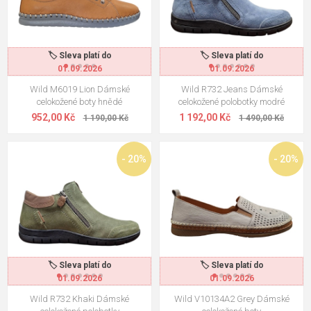
🏷️ Sleva platí do
🏷️ Sleva platí do
01.09.2026
01.09.2026
Wild M6019 Lion Dámské
Wild R732 Jeans Dámské
celokožené boty hnědé
celokožené polobotky modré
952,00 Kč
1 192,00 Kč
1 190,00 Kč
1 490,00 Kč
- 20%
- 20%
🏷️ Sleva platí do
🏷️ Sleva platí do
01.09.2026
01.09.2026
Wild R732 Khaki Dámské
Wild V10134A2 Grey Dámské