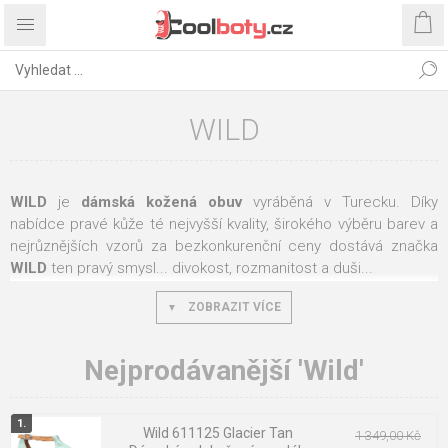
WILD
WILD
je
dámská kožená obuv
vyráběná v Turecku. Díky
nabídce pravé kůže té nejvyšší kvality, širokého výběru barev a
nejrůznějších vzorů za bezkonkurenční ceny dostává značka
WILD
ten pravý smysl... divokost, rozmanitost a duši...
A to vše přitom za velmi výhodné ceny! Širokou nabídkou
ZOBRAZIT VÍCE
různých druhů obuvi cílí tato část kolekce na vkus každé ženy.
Věříme, že každá žena si zaslouží skvělý pár obuvi, se kterým se
Nejprodávanější 'Wild'
její nohy budou cítit pohodlně a sebejistě. Boty této značky
představují zajištění rovnováhy mezi nejnovějšími módními
trendy a komfortem.
Wild 611125 Glacier Tan
1 349,00 Kč
Dovozce a distributor: Wild / V+J OBUV, s.r.o.