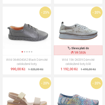
- 25%
- 20%
🏷️ Sleva platí do
01.09.2026
Wild 0646040A2 Black Dámské
Wild 156-26039 Dámské
celokožené boty
celokožené boty bílé
990,00 Kč
1 192,00 Kč
1 320,00 Kč
1 490,00 Kč
- 20%
- 20%