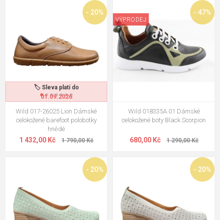
- 20%
- 47%
VÝPRODEJ
🏷️ Sleva platí do
01.09.2026
Wild 017-26025 Lion Dámské
Wild 018335A.01 Dámské
celokožené barefoot polobotky
celokožené boty Black Scorpion
hnědé
1 432,00 Kč
680,00 Kč
1 790,00 Kč
1 290,00 Kč
- 20%
- 20%