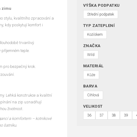
VÝŠKA PODPATKU
a zimu
Střední podpatek
 stylu, kvalitního zpracování a
, kdy poskytují komfort i
TYP ZATEPLENÍ
Kožíškem
dlouhodobě trvanlivý.
ZNAČKA
v příjemném teple.
Wild
MATERIÁL
m pro bezpečný krok.
yzouvání.
Kůže
BARVA
my. Lehká konstrukce a kvalitní
Cihlová
zapínání na zip usnadňují
VELIKOST
hou životnost.
36
37
38
39
egancí a komfortem – kotníkové
o šatníku.