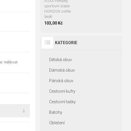
VOXX Ponožky
sportovní slabé
HORIZON světle
šedé
103,00 Kč
KATEGORIE
Dětská obuv
e: Velikost
Dámská obuv
Pánská obuv
Cestovní kufry
Cestovní tašky
Batohy
Oblečení