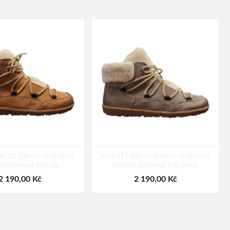
6023 Dámské celokožené
Wild 017-26023 Dámské celokožené
ot kotníkové boty cat
barefoot kotníkové boty stone
2 190,00 Kč
2 190,00 Kč