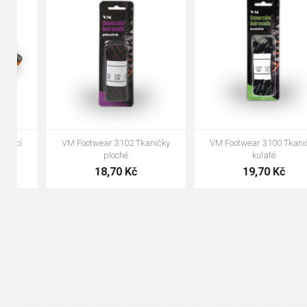
90cm
125cm
155cm
35
36
37
38
39
40
41
42
43
44
45
46
47
48
VM Footwear 3100 Tkaničky
VM Footwear 3000 Vkládací
kulaté
anatomická stélka
19,70 Kč
105,00 Kč