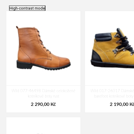
High-contrast mode
Wild 077-46498 Dámské celokožené
Wild 017-26017 Dámské
kotníkové boty rust
barefoot kotníkové boty
2 290,00 Kč
2 190,00 K