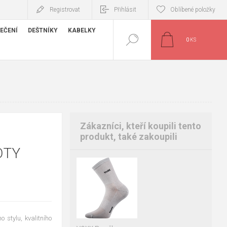
Registrovat
Přihlásit
Oblíbené položky
EČENÍ
DEŠTNÍKY
KABELKY
0
KS
Zákazníci, kteří koupili tento
produkt, také zakoupili
OTY
35-38
39-42
43-46
47-50
stylu, kvalitního