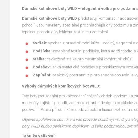
Dámské kotníkové boty WILD – elegantní volba pro podzim 
Dámské kotníkové boty WILD
představují kombinaci nadčasového
pohodlí. Jsou navrženy speciálně pro chladnější dny podzimu a zimy
tepelnou pohodu díky lehkému textilnímu zateplení.
Svršek:
vyroben z pravé přírodní kůže – odolný, elegantní a 
Podšívka:
zateplená textilní podšívka, která udrží chodidla 
Stélka:
celokožená stélka pro maximální komfort při chůzi.
Podešev:
lehká syntetická podešev s protiskluzovým vzorke
Zapínání:
praktický postranní zip pro snadné obouvání a v
Výhody dámských kotníkových bot WILD:
Tyto boty jsou ideální pro každodenní nošení v období podzimu a zi
materiály zajišťují pohodlí, zatímco elegantní design a praktické 
používání. Pravá přírodní kůže dodává botám luxusní vzhled a dlou
Objevte spolehlivou obuv, která vás provede chladnějšími dny s el
boty WILD budou perfektním doplňkem vašeho podzimního i zimníh
Tabulka velikostí: