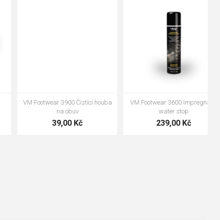
48
37
36
38
39
40
41
42
43
44
45
46
47
VM Footwear 3600 Impregnace
Bennon ABSORBA XTR ESD vložka
water stop
239,00 Kč
99,00 Kč