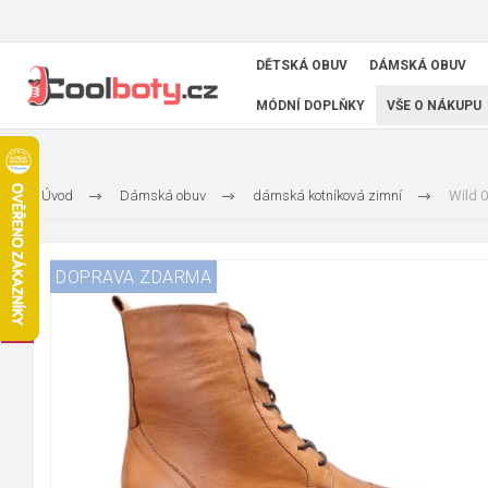
DĚTSKÁ OBUV
DÁMSKÁ OBUV
MÓDNÍ DOPLŇKY
VŠE O NÁKUPU
Úvod
Dámská obuv
dámská kotníková zimní
Wild 
DOPRAVA ZDARMA