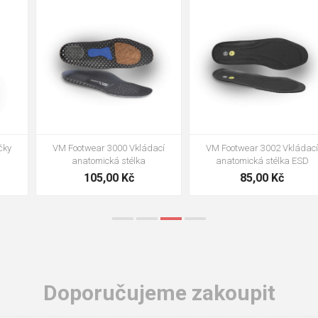
35
36
37
39
40
43
47
48
VM Footwear 3002 Vkládací
VM Footwear 3900 Čistící houba
anatomická stélka ESD
na obuv
85,00 Kč
39,00 Kč
Doporučujeme zakoupit