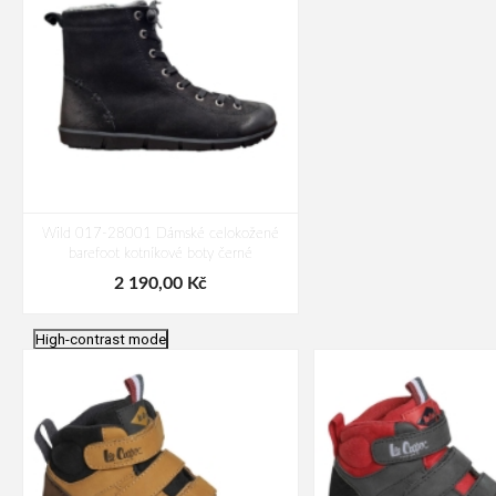
Wild 017-28001 Dámské celokožené
barefoot kotníkové boty černé
2 190,00 Kč
High-contrast mode