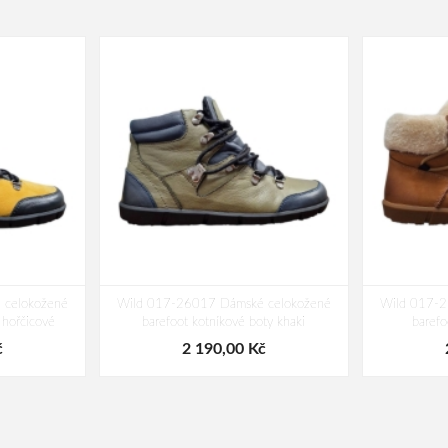
 celokožené
Wild 017-26017 Dámské celokožené
Wild 017-2
 hořčicové
barefoot kotníkové boty khaki
barefo
č
2 190,00 Kč