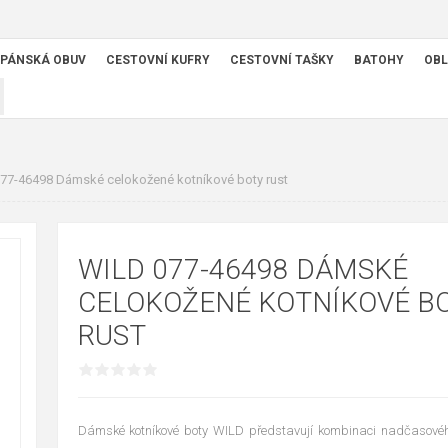
PÁNSKÁ OBUV
CESTOVNÍ KUFRY
CESTOVNÍ TAŠKY
BATOHY
OBL
077-46498 Dámské celokožené kotníkové boty rust
WILD 077-46498 DÁMSKÉ
CELOKOŽENÉ KOTNÍKOVÉ B
RUST
Dámské kotníkové boty WILD představují kombinaci nadčasového 