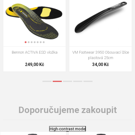
VM Footwear 3009 Vkládací stélka
VM Footwear 3102 Tkaničky
ploché
124,00 Kč
18,70 Kč
Doporučujeme zakoupit
High-contrast mode