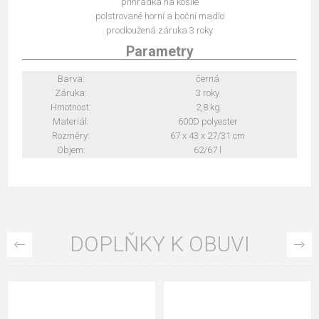
přihrádka na košile
polstrované horní a boční madlo
prodloužená záruka 3 roky
Parametry
Barva:
černá
Záruka:
3 roky
Hmotnost:
2,8 kg
Materiál:
600D polyester
Rozměry:
67 x 43 x 27/31 cm
Objem:
62/67 l
DOPLŇKY K OBUVI