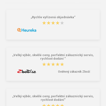
„Rychle vyřízená objednávka“
★★★★★
★★★★★
Nákupní skládací taška Dielle BS-3-
Granite 5 21747-19 Sluneční brýle
05 modrá 30 L
249,00 Kč
381,00 Kč
„Velký výběr, skvělé ceny, perfektní zákaznický servis,
rychlost dodání “
★★★★★
★★★★★
Ověřený zákazník Zboží
„Velký výběr, skvělé ceny, perfektní zákaznický servis,
rychlost dodání“
★★★★★
★★★★★