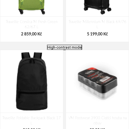
Travelite Corsiica M Fresh Green
Travelite Millennium M Black 69/76
62/67 L
L
2 859,00 Kč
5 199,00 Kč
High-contrast mode
Travelite Mooby M Black 73/80 L
Travelite Briize M Black 62/67 L
Travelite Foldable Backpack Black 17
VM Footwear 3900 Čistící houba na
3 639,00 Kč
3 899,00 Kč
L
obuv