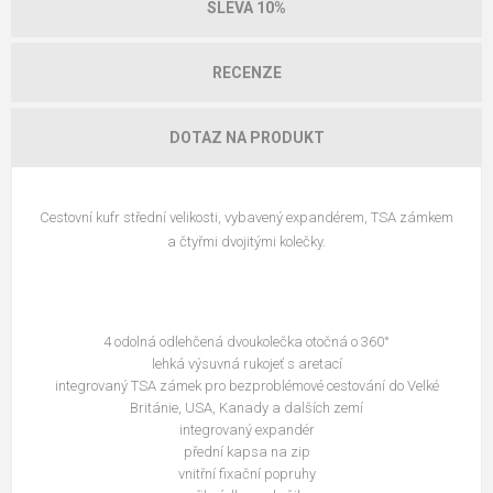
SLEVA 10%
RECENZE
DOTAZ NA PRODUKT
Cestovní kufr střední velikosti, vybavený expandérem, TSA zámkem
a čtyřmi dvojitými kolečky.
4 odolná odlehčená dvoukolečka otočná o 360°
lehká výsuvná rukojeť s aretací
integrovaný TSA zámek pro bezproblémové cestování do Velké
Británie, USA, Kanady a dalších zemí
integrovaný expandér
přední kapsa na zip
vnitřní fixační popruhy