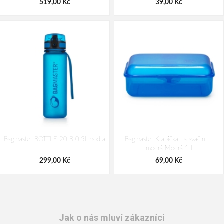
519,00 Kč
39,00 Kč
Bagmaster BOTTLE 20 B 0,5l modrá
Bagmaster Krabička na svačinu -
modrá Modrá 1 l
299,00 Kč
69,00 Kč
Jak o nás mluví zákazníci