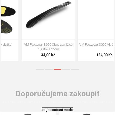
VM Footwear 3009 Vkládací stélka
VM Footwear 3102 Tkaničky
ploché
124,00 Kč
18,70 Kč
Doporučujeme zakoupit
High-contrast mode