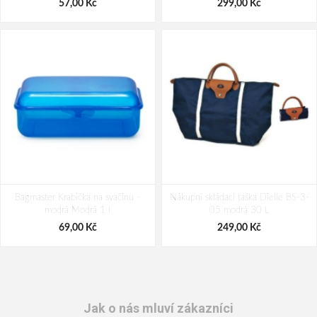
57,00 Kč
299,00 Kč
Bagmaster Krabička na svačinu -
Nákupní skládací taška Dielle BS-3-
modrá Modrá 1 l
05 modrá 30 L
69,00 Kč
249,00 Kč
Jak o nás mluví zákazníci