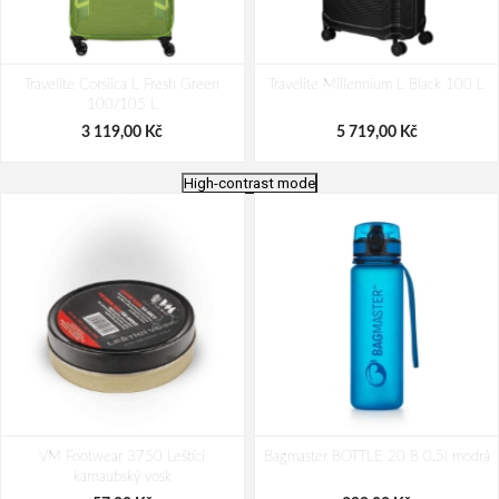
Travelite Corsiica L Fresh Green
Travelite Millennium L Black 100 L
100/105 L
3 119,00 Kč
5 719,00 Kč
High-contrast mode
Travelite Air Base L Lilac 105 L
Travelite Air Base L Anthracite 105 L
VM Footwear 3750 Leštící
Bagmaster BOTTLE 20 B 0,5l modrá
3 899,00 Kč
3 899,00 Kč
karnaubský vosk