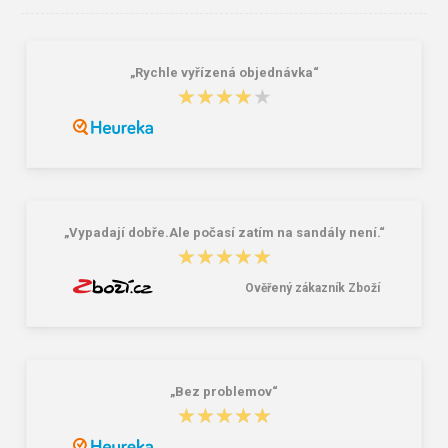
„Rychle vyřízená objednávka“
★★★★★
★★★★★
Granite 5 21747-19 Sluneční brýle
Bagmaster SÁČEK PRIM 22 A školní
na přezůvky / tělocvik - medvídek
Růžová 1.2 l
381,00 Kč
59,00 Kč
„Vypadají dobře.Ale počasí zatím na sandály není.“
★★★★★
★★★★★
Ověřený zákazník Zboží
„Bez problemov“
★★★★★
★★★★★