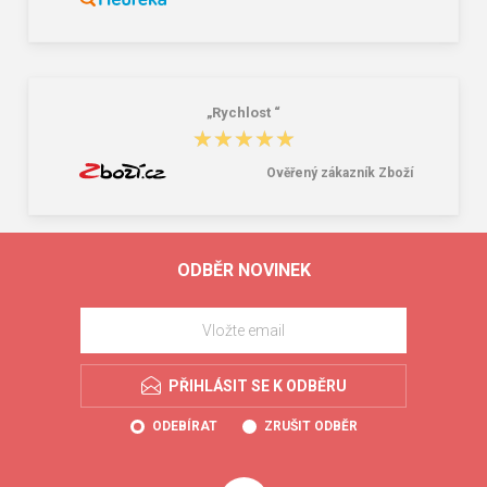
„Rychlost “
★★★★★
★★★★★
Ověřený zákazník Zboží
ODBĚR NOVINEK
PŘIHLÁSIT SE K ODBĚRU
ODEBÍRAT
ZRUŠIT ODBĚR