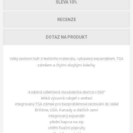
SLEVA 10%
RECENZE
DOTAZ NA PRODUKT
Velký cestovní kufr z textilního materiálu, vybavený expandérem, TSA
zámkem a čtyřmi dvojitými kolečky.
4 odolná odlehčená dvoukolečka otočná o 360°
lehká výsuvná rukojeť s aretací
integrovaný TSA zámek pro bezproblémové cestování do Velké
Británie, USA, Kanady a dalších zemí
integrovaný expandér
přední kapsa na zip
vnitřní fixační popruhy