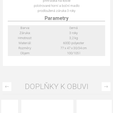
přihrádka na košile
polstrované horní a boční madlo
prodloužená záruka 3 roky
Parametry
Barva:
černá
Záruka:
3 roky
Hmotnost:
3,2 kg
Materiál:
600D polyester
Rozměry:
77 x 47 x 30/34 cm
Objem:
100/105 l
DOPLŇKY K OBUVI