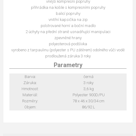
vnější kompresní popruhy
přihrádka na košile s kompresními popruhy
balicí popruhy
vnitřní kapsička na zip
polstrované horní a boční madlo
2 úchyty na přední straně usnadňující manipulaci
zpevněné hrany
polyesterová podšívka
vyrobeno z tarpaulinu (polyester s PU zátěrem) odolného vůči vodě
prodloužená záruka 3 roky
Parametry
Barva:
černá
Záruka:
3 roky
Hmotnost:
3,6 kg
Materiál:
Polyester 900D/PU
Rozměry:
78 x 46 x 30/34 cm
Objem:
86/92 L