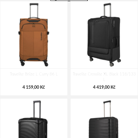
Travelite Briize L Curry 86 L
Travelite Crosslite XL Black 118/133
L
4 159,00 Kč
4 419,00 Kč