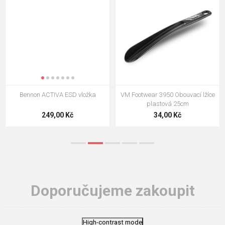
Bennon ACTIVA ESD vložka
VM Footwear 3950 Obouvací lžíce
plastová 25cm
249,00 Kč
34,00 Kč
Doporučujeme zakoupit
High-contrast mode