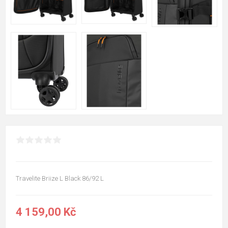
Travelite Briize L Black 86/92 L
4 159,00 Kč