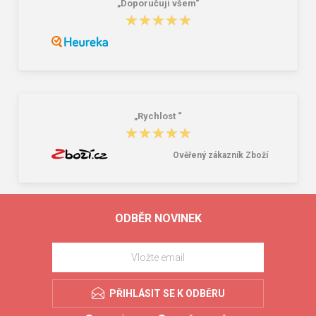
„Doporučuji všem“
★★★★★
★★★★★
„Rychlost “
★★★★★
★★★★★
Ověřený zákazník Zboží
ODBĚR NOVINEK
PŘIHLÁSIT SE K ODBĚRU