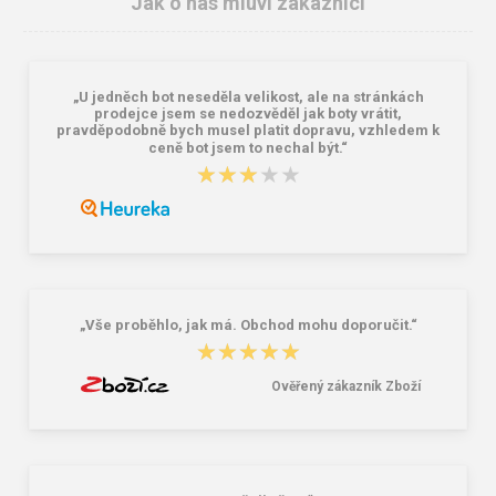
Jak o nás mluví zákazníci
„U jedněch bot neseděla velikost, ale na stránkách
prodejce jsem se nedozvěděl jak boty vrátit,
pravděpodobně bych musel platit dopravu, vzhledem k
ceně bot jsem to nechal být.“
★★★★★
★★★★★
Nákupní skládací taška Dielle BS-3-
Granite 5 21747-19 Sluneční brýle
05 modrá 30 L
249,00 Kč
381,00 Kč
„Vše proběhlo, jak má. Obchod mohu doporučit.“
★★★★★
★★★★★
Ověřený zákazník Zboží