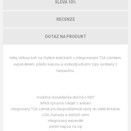
SLEVA 10%
RECENZE
DOTAZ NA PRODUKT
Velký látkový kufr na čtyřech kolečkách s integrovaným TSA zámkem,
expandérem, přední kapsou a vodoodpudivými zipy vyrobený z
tarpaulinu.
4 odolná dvoukolečka otočná o 360°
lehká výsuvná rukojeť s aretací
integrovaný TSA zámek pro bezproblémové cesty do Velké Británie,
USA, Kanady a dalších zemí
integrovaný expandér
přední kapsa na zip