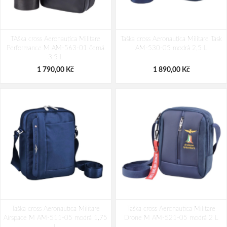
TAška cross Aeronautica Militare
Taška cross Aeronautica Militare Task
Performance M AM-563-01 černá
AM-530-05 modrá 2,5 L
3,5 L
1 790,00 Kč
1 890,00 Kč
Taška cross Aeronautica Militare
Taška cross Aeronautica Militare
Airspace M AM-511-05 modrá 1,75
Drone M AM-521-05 modrá 2 L