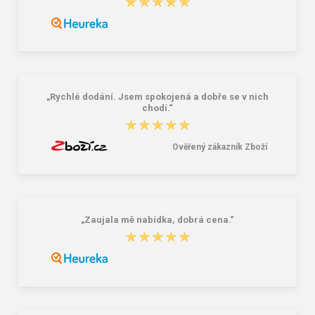
★★★★★
★★★★★
Bagmaster Krabička na svačinu -
Nákupní skládací taška Dielle BS-3-
modrá Modrá 1 l
05 modrá 30 L
69,00 Kč
249,00 Kč
„Rychlé dodání. Jsem spokojená a dobře se v nich
chodí.“
★★★★★
★★★★★
Ověřený zákazník Zboží
„Zaujala mě nabídka, dobrá cena.“
★★★★★
★★★★★