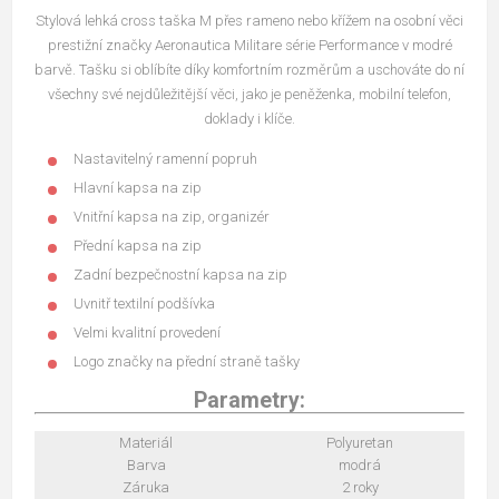
Stylová lehká cross taška M přes rameno nebo křížem na osobní věci
prestižní značky Aeronautica Militare série Performance v modré
barvě. Tašku si oblíbíte díky komfortním rozměrům a uschováte do ní
všechny své nejdůležitější věci, jako je peněženka, mobilní telefon,
doklady i klíče.
Nastavitelný ramenní popruh
Hlavní kapsa na zip
Vnitřní kapsa na zip, organizér
Přední kapsa na zip
Zadní bezpečnostní kapsa na zip
Uvnitř textilní podšívka
Velmi kvalitní provedení
Logo značky na přední straně tašky
Parametry:
Materiál
Polyuretan
Barva
modrá
Záruka
2 roky