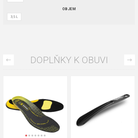
OBJEM
3,5 L
DOPLŇKY K OBUVI