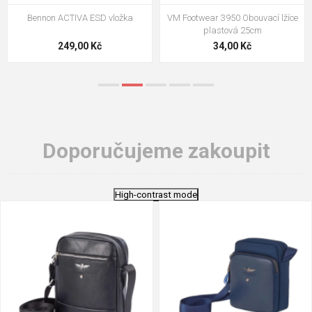
VM Footwear 3009 Vkládací stélka
VM Footwear 3102 Tkaničky
ploché
124,00 Kč
18,70 Kč
Doporučujeme zakoupit
High-contrast mode