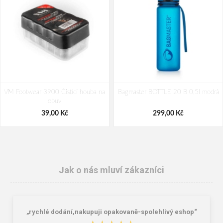
VM Footwear 3900 Čistící houba na
Bagmaster BOTTLE 20 B 0,5l modrá
obuv
39,00 Kč
299,00 Kč
Jak o nás mluví zákazníci
„rychlé dodání,nakupuji opakovaně-spolehlivý eshop“