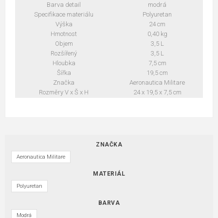
Barva detail
modrá
Specifikace materiálu
Polyuretan
Výška
24 cm
Hmotnost
0,40 kg
Objem
3,5 L
Rozšířený
3,5 L
Hloubka
7,5 cm
Šířka
19,5 cm
Značka
Aeronautica Militare
Rozměry V x Š x H
24 x 19,5 x 7,5 cm
ZNAČKA
Aeronautica Militare
MATERIÁL
Polyuretan
BARVA
Modrá