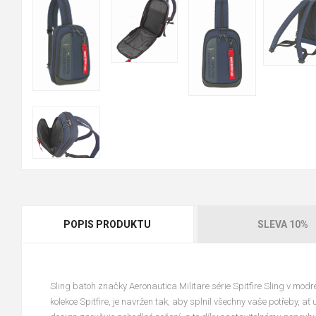
POPIS PRODUKTU
SLEVA 10%
Sling batoh značky Aeronautica Militare série Spitfire Sling v modré
kolekce Spitfire, je navržen tak, aby splnil všechny vaše potřeby, a