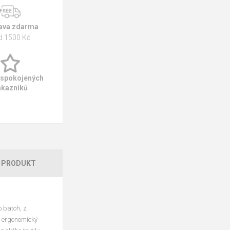
ava zdarma
d 1500 Kč
 spokojených
ákazníků
 PRODUKT
o batoh, z
 a ergonomický