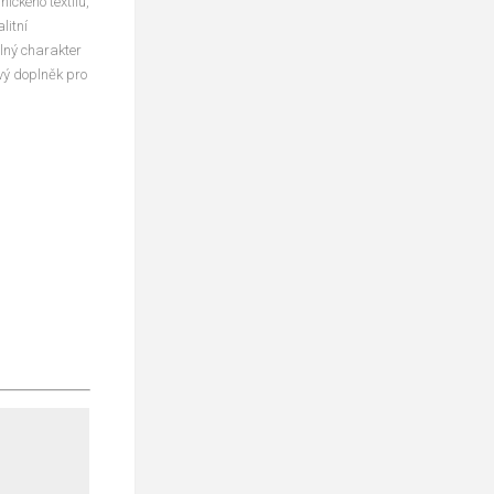
ického textilu,
litní
elný charakter
ový doplněk pro