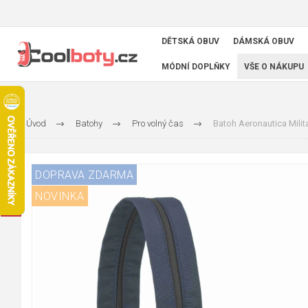
DĚTSKÁ OBUV
DÁMSKÁ OBUV
MÓDNÍ DOPLŇKY
VŠE O NÁKUPU
Úvod
Batohy
Pro volný čas
Batoh Aeronautica Milit
DOPRAVA ZDARMA
NOVINKA