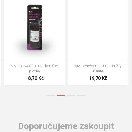
90cm
125cm
155cm
90cm
125cm
155cm
VM Footwear 3102 Tkaničky
VM Footwear 3100 Tkaničky
ploché
kulaté
18,70 Kč
19,70 Kč
Doporučujeme zakoupit