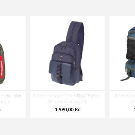
Spitfire sling
Batoh sling Aeronautica Militare Typhoon
Batoh Aeron
6,3 L
AM-591-05 modrá 7 L
58
č
1 990,00 Kč