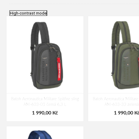
High-contrast mode
Batoh Aeronautica Militare Spitfire sling
Batoh Aeronautica Militare 
AM-603-01 černá 6,3 L
AM-603-33 zelená 
1 990,00 Kč
1 990,00 K