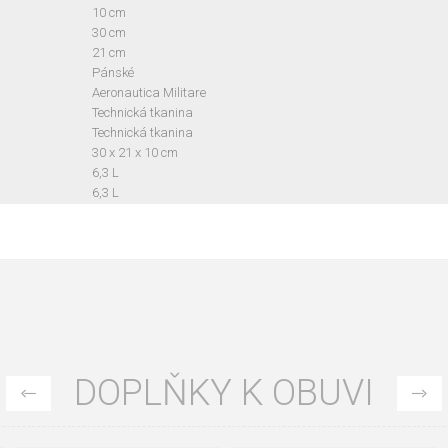
10 cm
30 cm
21 cm
Pánské
Aeronautica Militare
Technická tkanina
Technická tkanina
30 x 21 x 10 cm
6,3 L
6,3 L
DOPLŇKY K OBUVI