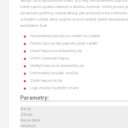
design zaručuje pohodlné nošení, a to díky nastavitelnému popruhu
batoh nabízí vysokou odolnost a dlouhou životnost. Vnitřní prostor 
zpracování podtrhují stylové detaily, jako je kovová orlice a ikoni
a moderní vzhled, který zaujme na první pohled. Batoh Aeronautica M
každodenní život.
Nastavitelné popruhy pro nošení na zádech
Pomocí zipu se dají popruhy spojit v jeden
Hlavní kapsa na dvoucestný zip
Vnitřní zasouvací kapsy
Vedlejší kapsa na dvoucestný zip
Odnímatelný kroužek na klíče
Zadní kapsa na zip
Logo značky na přední straně
Parametry:
Barva
Záruka
Barva detail
Hmotnost