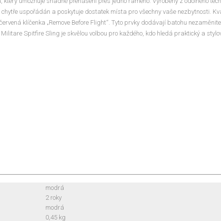
, který umožňuje snadné přenášení přes jedno rameno. Vyrobený z odolného techn
je chytře uspořádán a poskytuje dostatek místa pro všechny vaše nezbytnosti. Kva
cká červená klíčenka „Remove Before Flight“. Tyto prvky dodávají batohu nezaměnit
ilitare Spitfire Sling je skvělou volbou pro každého, kdo hledá praktický a styl
modrá
2 roky
modrá
0,45 kg