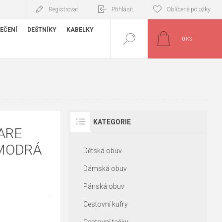
Registrovat
Přihlásit
Oblíbené položky
EČENÍ
DEŠTNÍKY
KABELKY
0
KS
KATEGORIE
ARE
 MODRÁ
Dětská obuv
Dámská obuv
Pánská obuv
Cestovní kufry