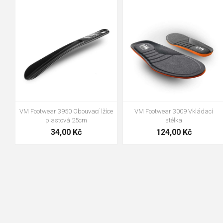
36-37
38-39
40-41
42-43
44-45
46-47
VM Footwear 3950 Obouvací lžíce
VM Footwear 3009 Vkládací
plastová 25cm
stélka
34,00 Kč
124,00 Kč