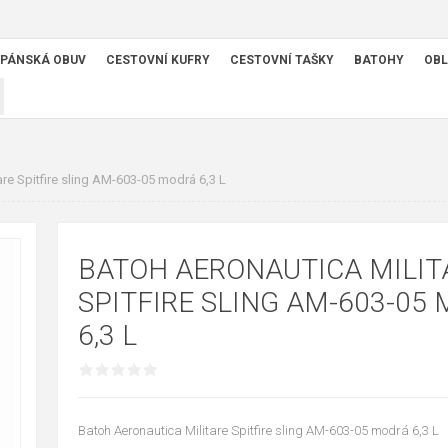
PÁNSKÁ OBUV
CESTOVNÍ KUFRY
CESTOVNÍ TAŠKY
BATOHY
OBL
are Spitfire sling AM-603-05 modrá 6,3 L
BATOH AERONAUTICA MILIT
SPITFIRE SLING AM-603-05
6,3 L
Batoh Aeronautica Militare Spitfire sling AM-603-05 modrá 6,3 L