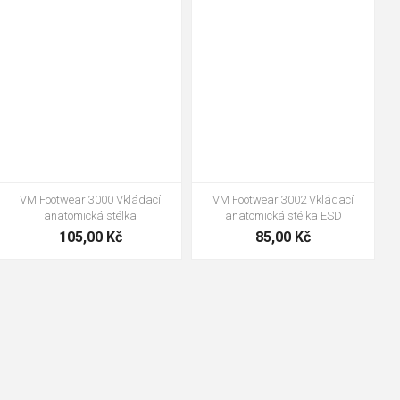
35
36
37
38
39
40
35
36
37
39
40
43
41
42
43
44
45
46
47
48
47
48
VM Footwear 3000 Vkládací
VM Footwear 3002 Vkládací
anatomická stélka
anatomická stélka ESD
105,00 Kč
85,00 Kč