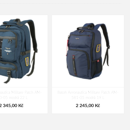
autica Militare Patch AM-
Batoh Aeronautica Militare Patch AM-
0-05 modrá 22 L
581-05 modrá 19 L
2 345,00 Kč
2 245,00 Kč