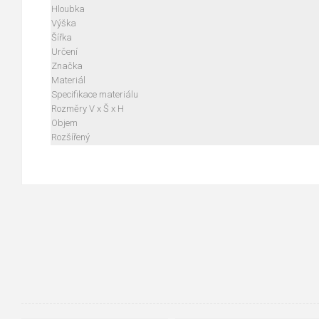
Hloubka
Výška
Šířka
Určení
Značka
Materiál
Specifikace materiálu
Rozměry V x Š x H
Objem
Rozšířený