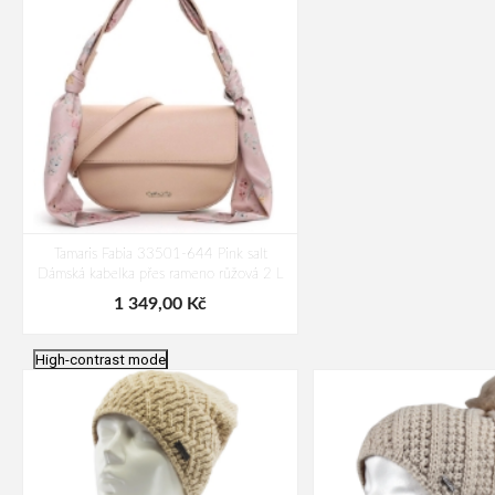
Tamaris Fabia 33501-644 Pink salt
Dámská kabelka přes rameno růžová 2 L
1 349,00 Kč
High-contrast mode