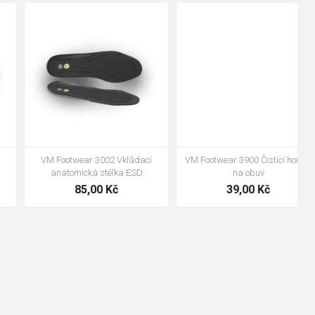
48
37
36
38
39
40
41
42
43
44
45
46
47
VM Footwear 3600 Impregnace
Bennon ABSORBA XTR ESD vložka
water stop
239,00 Kč
99,00 Kč