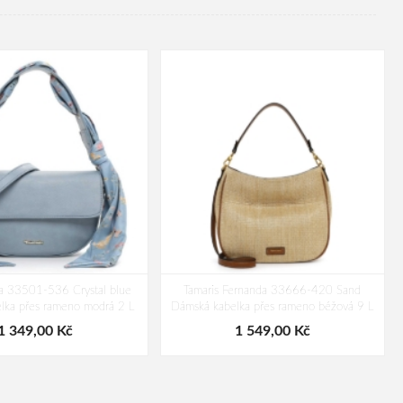
ia 33501-536 Crystal blue
Tamaris Fernanda 33666-420 Sand
lka přes rameno modrá 2 L
Dámská kabelka přes rameno béžová 9 L
1 349,00 Kč
1 549,00 Kč