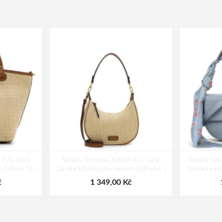
5-420 Sand
Tamaris Fernanda 33663-420 Sand
Tamaris Fab
o béžová 16 L
Dámská kabelka přes rameno béžová 6 L
Dámská kabe
č
1 349,00 Kč