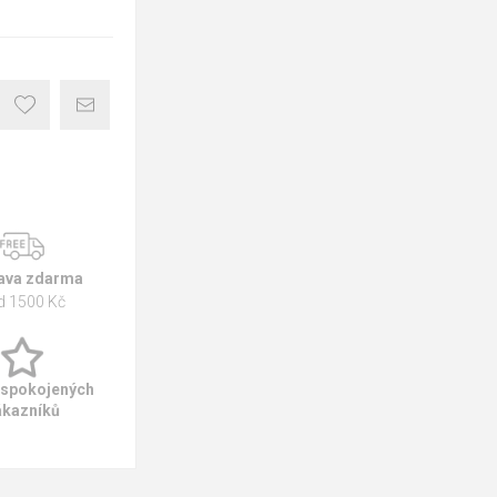
ava zdarma
d 1500 Kč
 spokojených
ákazníků