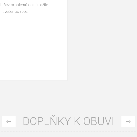
t. Bez problémů do ní uložíte
ít večer po ruce.
DOPLŇKY K OBUVI