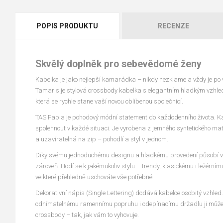
POPIS PRODUKTU
RECENZE
Skvělý doplněk pro sebevědomé ženy
Kabelka je jako nejlepší kamarádka – nikdy nezklame a vždy je p
Tamaris je stylová crossbody kabelka s elegantním hladkým vzhl
která se rychle stane vaší novou oblíbenou společnicí.
TAS Fabia je pohodový módní statement do každodenního života. Ka
spolehnout v každé situaci. Je vyrobena z jemného syntetického mat
a uzavíratelná na zip – pohodlí a styl v jednom.
Díky svému jednoduchému designu a hladkému provedení působí v
zároveň. Hodí se k jakémukoliv stylu – trendy, klasickému i ležérní
ve které přehledně uschováte vše potřebné.
Dekorativní nápis (Single Lettering) dodává kabelce osobitý vzhled
odnímatelnému ramennímu popruhu i odepínacímu držadlu ji můžet
crossbody – tak, jak vám to vyhovuje.