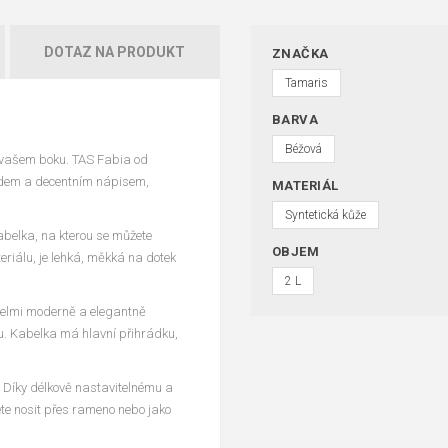
DOTAZ NA PRODUKT
ZNAČKA
Tamaris
BARVA
Béžová
o vašem boku. TAS Fabia od
edem a decentním nápisem,
MATERIÁL
Syntetická kůže
belka, na kterou se můžete
OBJEM
eriálu, je lehká, měkká na dotek
2 L
elmi moderně a elegantně
mu. Kabelka má hlavní přihrádku,
. Díky délkově nastavitelnému a
e nosit přes rameno nebo jako