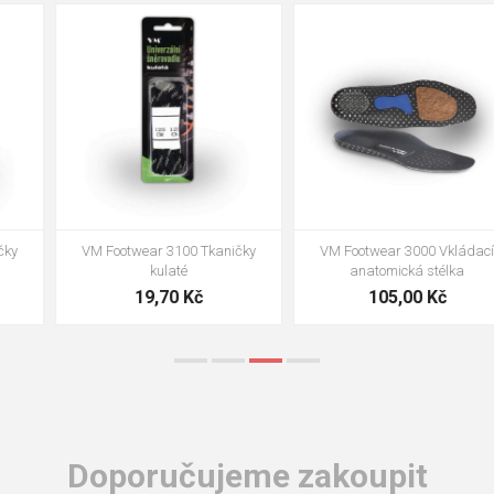
35
36
37
39
40
43
47
48
VM Footwear 3002 Vkládací
VM Footwear 3900 Čistící houba
anatomická stélka ESD
na obuv
85,00 Kč
39,00 Kč
Doporučujeme zakoupit