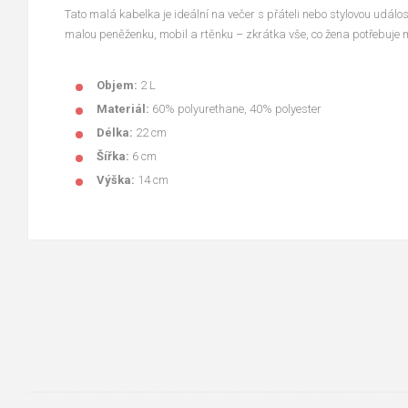
Tato malá kabelka je ideální na večer s přáteli nebo stylovou událos
malou peněženku, mobil a rtěnku – zkrátka vše, co žena potřebuje m
Objem:
2 L
Materiál:
60% polyurethane, 40% polyester
Délka:
22 cm
Šířka:
6 cm
Výška:
14 cm