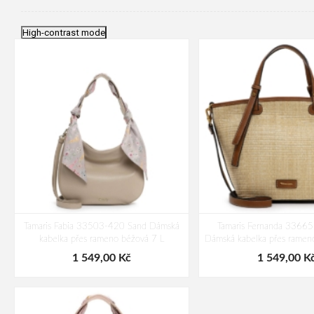
High-contrast mode
Tamaris Fabia 33503-420 Sand Dámská
Tamaris Fernanda 3366
kabelka přes rameno béžová 7 L
Dámská kabelka přes ramen
1 549,00 Kč
1 549,00 K