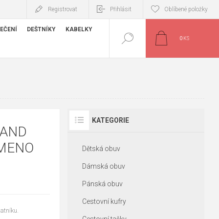
Registrovat
Přihlásit
Oblíbené položky
EČENÍ
DEŠTNÍKY
KABELKY
0
KS
KATEGORIE
SAND
AMENO
Dětská obuv
Dámská obuv
Pánská obuv
Cestovní kufry
tníku.