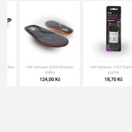
90cm
125cm
155cm
35
36
37
38
39
40
41
42
43
44
45
46
47
48
VM Footwear 3100 Tkaničky
VM Footwear 3000 Vkládací
kulaté
anatomická stélka
19,70 Kč
105,00 Kč