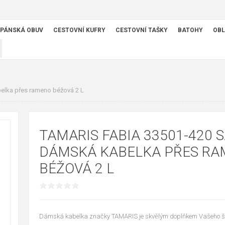
PÁNSKÁ OBUV
CESTOVNÍ KUFRY
CESTOVNÍ TAŠKY
BATOHY
OBL
elka přes rameno béžová 2 L
TAMARIS FABIA 33501-420 
DÁMSKÁ KABELKA PŘES R
BÉŽOVÁ 2 L
Dámská kabelka značky TAMARIS je skvělým doplňkem Vašeho ša