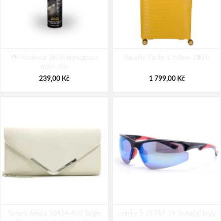
Bagmaster Krabička na svačinu -
Nákupní skládací taška Dielle BS-3-
VM Footwear 3600 Impregnace
modrá Modrá 1 l
Travelite Pacific L Yellow 100 L
05 modrá 30 L
water stop
69,00 Kč
249,00 Kč
239,00 Kč
1 799,00 Kč
Tamaris Amalia 30454-400 Beige
Granite 5 21747-19 Sluneční brýle