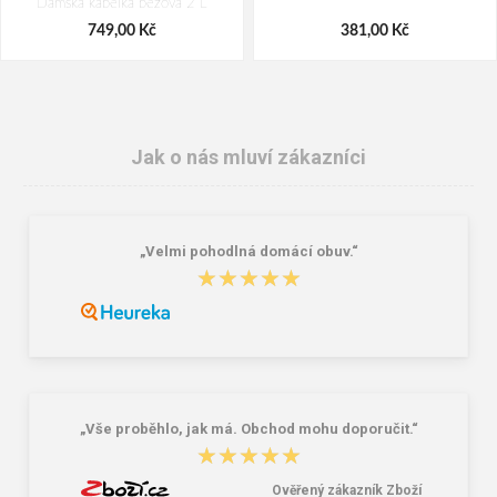
Dámská kabelka béžová 2 L
749,00 Kč
381,00 Kč
Jak o nás mluví zákazníci
„Velmi pohodlná domácí obuv.“
★★★★★
★★★★★
Nákupní skládací taška Dielle BS-3-
DOPPLER Mini Fiber Take me to
01 černá 30 L
Paris - dámský skládací deštník bílá
249,00 Kč
586,00 Kč
„Vše proběhlo, jak má. Obchod mohu doporučit.“
★★★★★
★★★★★
Ověřený zákazník Zboží