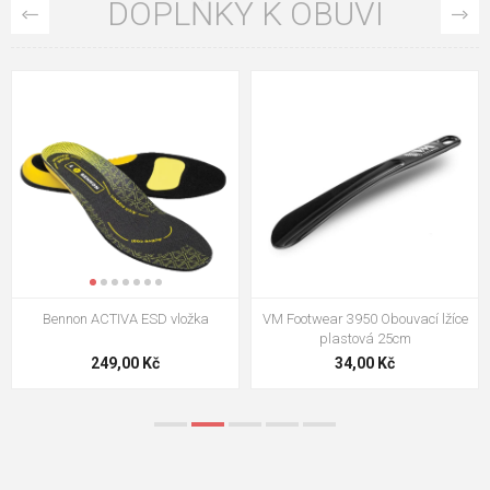
DOPLŇKY K OBUVI
VM Footwear 3009 Vkládací stélka
VM Footwear 3102 Tkaničky
ploché
124,00 Kč
18,70 Kč