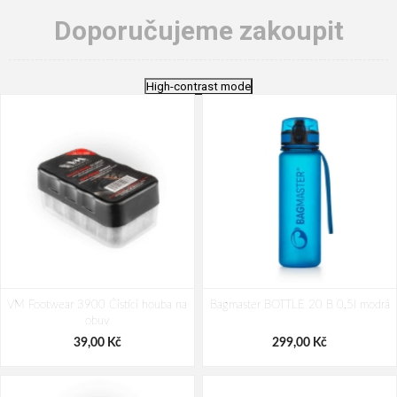
Doporučujeme zakoupit
High-contrast mode
VM Footwear 3900 Čistící houba na
Bagmaster BOTTLE 20 B 0,5l modrá
obuv
39,00 Kč
299,00 Kč