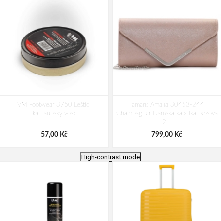
VM Footwear 3750 Leštící
Tamaris Amalia 30453-244
karnaubský vosk
Champagner Dámská kabelka béžová
2 L
57,00 Kč
799,00 Kč
High-contrast mode