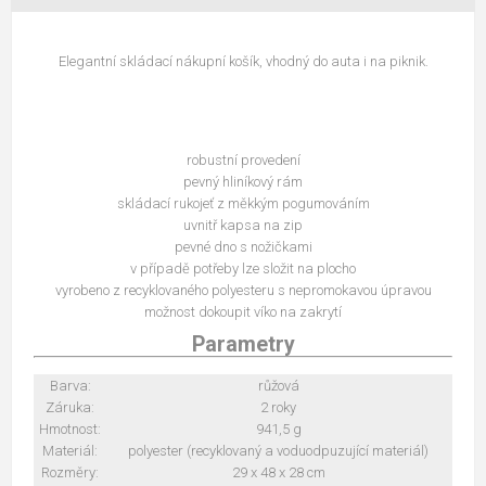
Elegantní skládací nákupní košík, vhodný do auta i na piknik.
robustní provedení
pevný hliníkový rám
skládací rukojeť z měkkým pogumováním
uvnitř kapsa na zip
pevné dno s nožičkami
v případě potřeby lze složit na plocho
vyrobeno z recyklovaného polyesteru s nepromokavou úpravou
možnost dokoupit víko na zakrytí
Parametry
Barva:
růžová
Záruka:
2 roky
Hmotnost:
941,5 g
Materiál:
polyester (recyklovaný a voduodpuzující materiál)
Rozměry:
29 x 48 x 28 cm