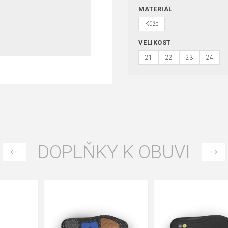
MATERIÁL
Kůže
VELIKOST
21
22
23
24
DOPLŇKY K OBUVI
35
36
37
39
40
43
47
48