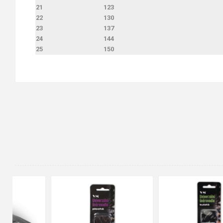
21
123
22
130
23
137
24
144
25
150
90cm
125cm
155cm
35
36
37
38
39
40
41
42
43
44
45
46
47
48