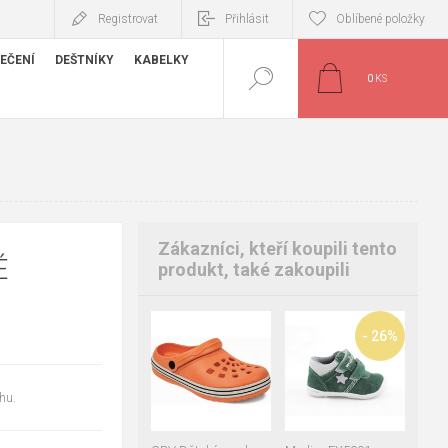
Registrovat
Přihlásit
Oblíbené položky
EČENÍ
DEŠTNÍKY
KABELKY
0
KS
Zákazníci, kteří koupili tento
É
produkt, také zakoupili
27
28
29
- 26%
30
31
22
hu.