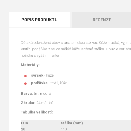
POPIS PRODUKTU
RECENZE
Dětská celokožená obuv s anatomickou stélkou. Kůže hladká, vyjímate
Vnitřní podšívka z velice měkké kůže. Kožená stélka. Obuv je variabil
nožičku s vyšším nártem.
Materiály:
svršek
- kůže
podšívka
- textil, kůže
Barva:
tm. modrá
Záruka:
24 měsíců
Tabulka velikostí:
EUR
Stélka (mm)
20
117