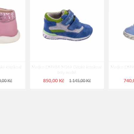
ké kotníkové
Medico EX4984-M169 Dětské kotníkové
Medico EX49
boty modré
850,00 Kč
740,
0,00 Kč
1 145,00 Kč