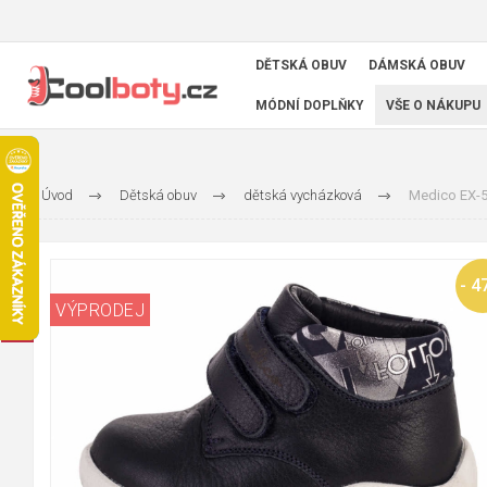
DĚTSKÁ OBUV
DÁMSKÁ OBUV
MÓDNÍ DOPLŇKY
VŠE O NÁKUPU
Úvod
Dětská obuv
dětská vycházková
Medico EX-5
- 4
VÝPRODEJ