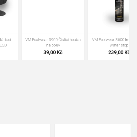
VM Footwear 3600 Impregnace
Bennon ABSORBA XTR ESD vložka
water stop
239,00 Kč
99,00 Kč