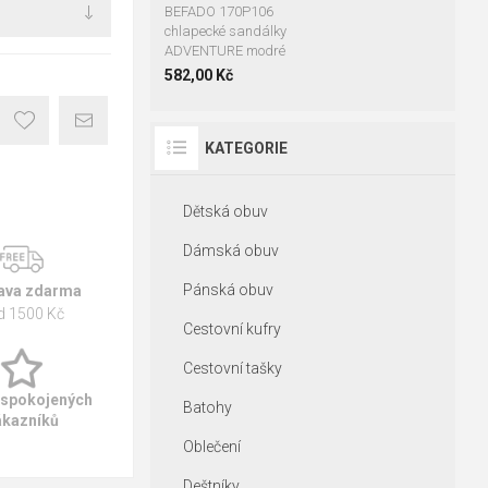
BEFADO 170P106
chlapecké sandálky
ADVENTURE modré
582,00 Kč
KATEGORIE
Dětská obuv
Dámská obuv
Pánská obuv
ava zdarma
d 1500 Kč
Cestovní kufry
Cestovní tašky
 spokojených
Batohy
ákazníků
Oblečení
Deštníky