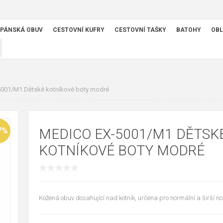
PÁNSKÁ OBUV
CESTOVNÍ KUFRY
CESTOVNÍ TAŠKY
BATOHY
OBL
001/M1 Dětské kotníkové boty modré
7%
MEDICO EX-5001/M1 DĚTSK
KOTNÍKOVÉ BOTY MODRÉ
Kožená obuv dosahující nad kotník, určena pro normální a širší no