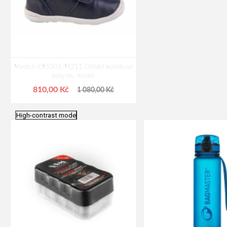
Medico EX5001-M211 Dětské kotníkové
boty tm. modré
810,00 Kč
1 080,00 Kč
High-contrast mode