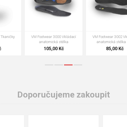
VM Footwear 3002 Vkládací
VM Footwear 3900 Čistící houba
anatomická stélka ESD
na obuv
85,00 Kč
39,00 Kč
Doporučujeme zakoupit