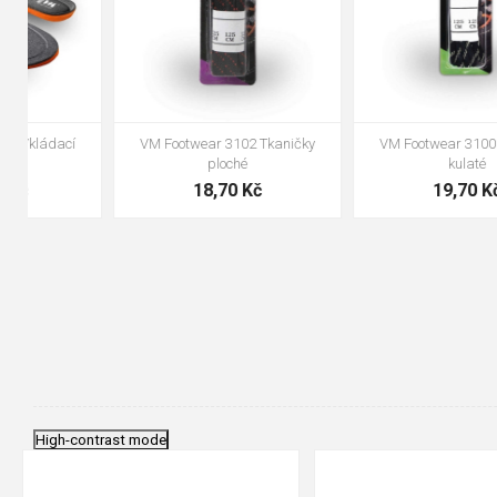
VM Footwear 3100 Tkaničky
VM Footwear 3000 Vkládací
kulaté
anatomická stélka
19,70 Kč
105,00 Kč
High-contrast mode