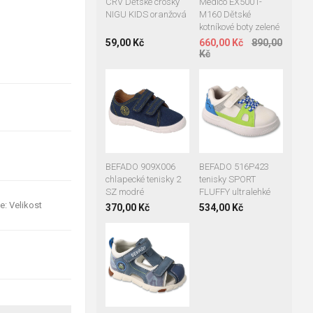
Medico EX5001-
CRV Dětské crosky
M160 Dětské
NIGU KIDS oranžová
kotníkové boty zelené
660,00 Kč
890,00
59,00 Kč
Kč
27
28
29
21
22
23
30
22
25
24
25
26
26
BEFADO 516P423
BEFADO 909X006
tenisky SPORT
chlapecké tenisky 2
FLUFFY ultralehké
SZ modré
e: Velikost
534,00 Kč
370,00 Kč
22
23
24
25