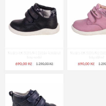
Medico EX-5001/M1 Dětské kotníkové
Medico EX-5001/M2 Děts
boty modré
boty růžové
690,00 Kč
690,00 Kč
1 290,00 Kč
1 29