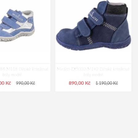
84-M118 Dětské kotníkové
Medico EX5002-M192 Dětské kotníkové
boty modré
boty modré
00 Kč
890,00 Kč
990,00 Kč
1 190,00 Kč