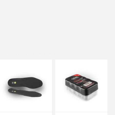
36-37
38-39
40-41
42-43
90cm
125cm
155cm
44-45
46-47