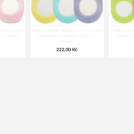
busové extra
LONKA Ponožky dámské bambusové extra
LONKA Ponož
em KAČENKY
nízké KASKA s obrázkem BERUŠKY
nízké KA
(3 páry)
222,00 Kč