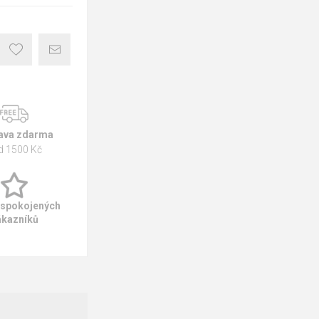
ava zdarma
d 1500 Kč
 spokojených
ákazníků