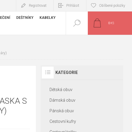
Registrovat
Přihlásit
Oblíbené položky
EČENÍ
DEŠTNÍKY
KABELKY
0
KS
áry)
KATEGORIE
Dětská obuv
ASKA S
Dámská obuv
Y)
Pánská obuv
Cestovní kufry