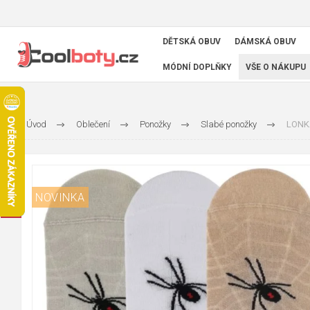
DĚTSKÁ OBUV
DÁMSKÁ OBUV
MÓDNÍ DOPLŇKY
VŠE O NÁKUPU
Úvod
Oblečení
Ponožky
Slabé ponožky
LONKA
NOVINKA