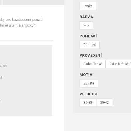
Lonka
BARVA
y pro každodenní použití.
lními a antialergickými
Mix
POHLAVÍ
Dámské
PROVEDENÍ
Slabé, Tenké
Extra Krátké, 
eaker
MOTIV
tí
Zvířata
VELIKOST
e
35-38
39-42
s