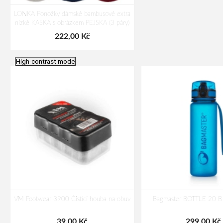
LONKA Ponožky dámské bambusové extra
nízké KASKA s obrázkem PEJSKA (3 páry)
222,00 Kč
High-contrast mode
VM Footwear 3900 Čistící houba na obuv
Bagmaster BOTTLE 20 B 
39,00 Kč
299,00 Kč