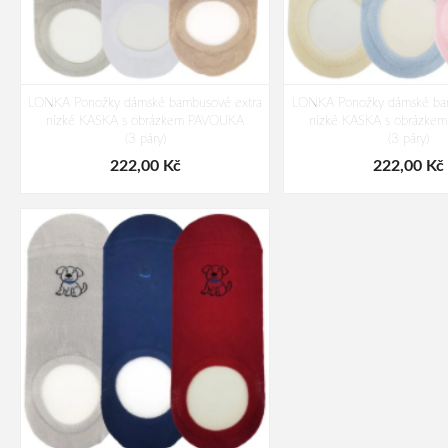
LONKA Ponožky dámské bambusové extra
LONKA Ponožky dámské bam
nízké KASKA s obrázkem PAVOUKA
nízké KASKA s obrázk
(3 páry)
(3 páry)
222,00 Kč
222,00 Kč