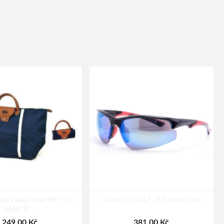
ádací taška Dielle BS-3-05
Granite 5 21747-19 Sluneční brýle
modrá 30 L
249,00 Kč
381,00 Kč