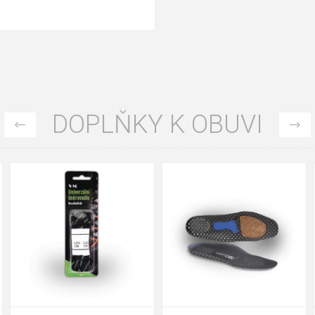
DOPLŇKY K OBUVI
36
37
38
39
40
41
42
43
44
45
46
47
48