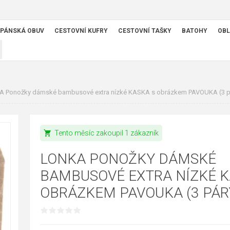
PÁNSKÁ OBUV
CESTOVNÍ KUFRY
CESTOVNÍ TAŠKY
BATOHY
OBL
 Ponožky dámské bambusové extra nízké KASKA s obrázkem PAVOUKA (3 p
shopping_cart
Tento měsíc zakoupil 1 zákazník
LONKA PONOŽKY DÁMSKÉ
BAMBUSOVÉ EXTRA NÍZKÉ K
OBRÁZKEM PAVOUKA (3 PÁR