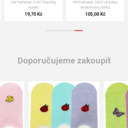
Bennon ACTIVA ESD vložka
VM Footwear 3950 Obouvací lžíce
plastová 25cm
249,00 Kč
34,00 Kč
Doporučujeme zakoupit