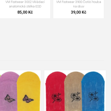
VM Footwear 3009 Vkládací
VM Footwear 3102 Tkaničky
stélka
ploché
124,00 Kč
18,70 Kč