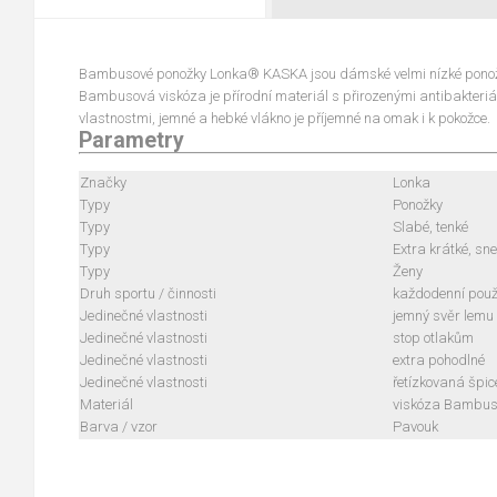
Bambusové ponožky Lonka® KASKA jsou dámské velmi nízké ponožk
Bambusová viskóza je přírodní materiál s přirozenými antibakteriá
vlastnostmi, jemné a hebké vlákno je příjemné na omak i k pokožce.
Parametry
Značky
Lonka
Typy
Ponožky
Typy
Slabé, tenké
Typy
Extra krátké, sn
Typy
Ženy
Druh sportu / činnosti
každodenní použi
Jedinečné vlastnosti
jemný svěr lemu
Jedinečné vlastnosti
stop otlakům
Jedinečné vlastnosti
extra pohodlné
Jedinečné vlastnosti
řetízkovaná špic
Materiál
viskóza Bambu
Barva / vzor
Pavouk