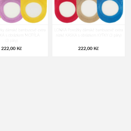
ky dámské bambusové extra
LONKA Ponožky dámské bambusové extra
SKA s obrázkem MOTÝLA
nízké KASKA s obrázkem KYTKY (3 páry)
(3 páry)
222,00 Kč
222,00 Kč