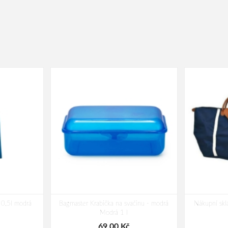
0,5l modrá
Bagmaster Krabička na svačinu - modrá
Nákupní skl
Modrá 1 l
69,00 Kč