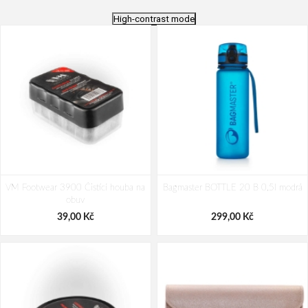
High-contrast mode
VM Footwear 3900 Čistící houba na
Bagmaster BOTTLE 20 B 0,5l modrá
obuv
39,00 Kč
299,00 Kč