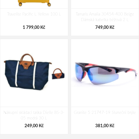
Bagmaster Krabička na svačinu -
VM Footwear 3600 Impregnace
Travelite Pacific L Yellow 100 L
modrá Modrá 1 l
Tamaris Amalia 30454-400 Beige
water stop
Dámská kabelka béžová 2 L
69,00 Kč
239,00 Kč
1 799,00 Kč
749,00 Kč
Nákupní skládací taška Dielle BS-3-
Granite 5 21747-19 Sluneční brýle
05 modrá 30 L
249,00 Kč
381,00 Kč