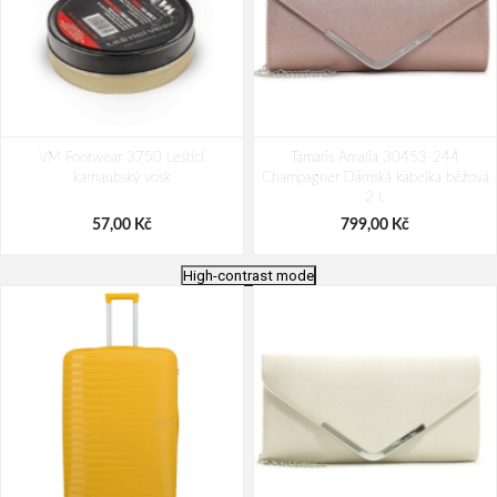
VM Footwear 3750 Leštící
Tamaris Amalia 30453-244
karnaubský vosk
Champagner Dámská kabelka béžová
2 L
57,00 Kč
799,00 Kč
High-contrast mode