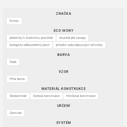
ZNAČKA
Knirps
ECO IKONY
přátelský k životnímu prostředí
recycled pet canopy
biologicky odbouratelný plast
přírodní voda odpuzující nečistoty
BARVA
Šedá
VZOR
Plná barva
MATERIÁL KONSTRUKCE
Sklolaminát
Ocelová konstrukce
Hliníková konstrukce
URČENÍ
Dámské
SYSTÉM