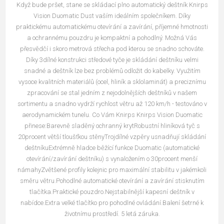
Když bude pršet, stane se skládací plno automatický deštník Knirps
Vision Duomatic Dust vaším ideálním společníkem. Díky
praktickému automatickému otevírání a zavírání, příjemné hmotnosti
a ochrannému pouzdru je kompaktní a pohodlný. Možná Vás
přesvědčí i skoro metrová střecha pod kterou se snadno schováte.
Díky 3dílné konstrukci středové tyče je skládání deštníku velmi
snadné a deštník lze bez problémů odložit do kabelky. Využitím
vysoce kvalitních materiálů (ocel, hliník a sklolaminát) a preciznímu
zpracování se stal jedním z nejodolnějších deštníků v našem
sortimentu a snadno vydrží rychlost větru až 120 km/h - testováno v
aerodynamickém tunelu. Co Vám Knirps Knirps Vision Duomatic
přinese:Barevně sladěný ochranný krytRobustní hliníková tyč s
20procent větší tloušťkou stěnyTrojdílné vzpěry usnadňují skládání
deštníkuExtrémně hladce běžící funkce Duomatic (automatické
otevírání/zavírání deštníku) s vynaložením o 30procent menší
námahyZvětšené profily kolejnic pro maximální stabilitu v jakémkoli
směru větru.Pohodlné automatické otevírání a zavírání stisknutím
tlačítka.Praktické pouzdro.Nejstabilnější kapesní deštník v
nabídce.Extra velké tlačítko pro pohodlné ovládání.Balení šetrné k
životnímu prostředí. 5 letá záruka.