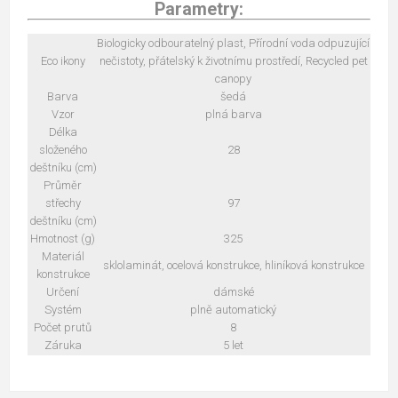
Parametry:
Biologicky odbouratelný plast, Přírodní voda odpuzující
Eco ikony
nečistoty, přátelský k životnímu prostředí, Recycled pet
canopy
Barva
šedá
Vzor
plná barva
Délka
složeného
28
deštníku (cm)
Průměr
střechy
97
deštníku (cm)
Hmotnost (g)
325
Materiál
sklolaminát, ocelová konstrukce, hliníková konstrukce
konstrukce
Určení
dámské
Systém
plně automatický
Počet prutů
8
Záruka
5 let