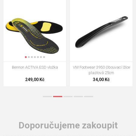
VM Footwear 3009 Vkládací stélka
VM Footwear 3102 Tkaničky
ploché
124,00 Kč
18,70 Kč
Doporučujeme zakoupit