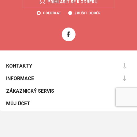
PŘIHLÁSIT SE K ODBĚRU
ODEBÍRAT
ZRUŠIT ODBĚR
KONTAKTY
INFORMACE
ZÁKAZNICKÝ SERVIS
MŮJ ÚČET
Powered by
nopCommerce
Designed by
Nop-Templates.com
Copyright © 2026 Coolboty.cz. Všechna práva vyhrazena.