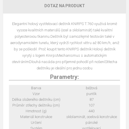
DOTAZ NA PRODUKT
Elegantní holový vystřelovací deštník KNIRPS T.760 využívá kromě
vysoce kvalitních materiálů (ocel a sklolaminát) také kvalitní
polyesterovou tkaninu.Deštník byl samozřejmě testován také v
aerodynamickém tunelu, který vydrží rychlost větru až 80 km/h, aniž
by se poškodil. Proč koupit tento KNIRPS deštník:Holový deštník
vyrytý s logem KnirpsMechanismus s automatickým
otevíránímDlouhá nasáda pro příjemné pohodlí při nošeníStřecha
deštníku je ideální pro jednu osobu
Parametry:
Barva
béžová
Vzor
puntík
Délka složeného deštníku (cm)
87
Průměr střechy deštníku (cm)
107
Hmotnost (g)
440
Materiál konstrukce
sklolaminát, ocelová konstrukce
Určení
pánské
Systém
vystřelovací