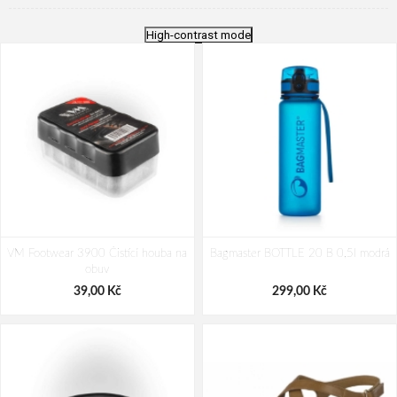
High-contrast mode
VM Footwear 3900 Čistící houba na
Bagmaster BOTTLE 20 B 0,5l modrá
obuv
39,00 Kč
299,00 Kč