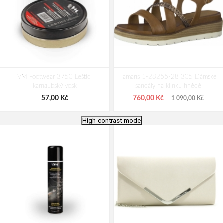
VM Footwear 3750 Leštící
Tamaris 1-28255-28 305 Dámské
karnaubský vosk
sandály na klínku hnědé
57,00 Kč
760,00 Kč
1 090,00 Kč
High-contrast mode