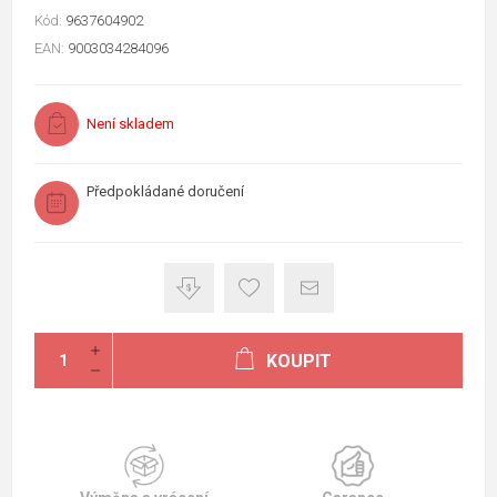
Kód:
9637604902
EAN:
9003034284096
Není skladem
Předpokládané doručení
KOUPIT