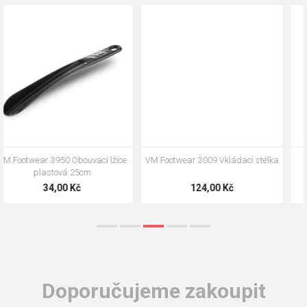
VM Footwear 3009 Vkládací stélka
VM Footwear 3102 Tkaničky
ploché
124,00 Kč
18,70 Kč
Doporučujeme zakoupit