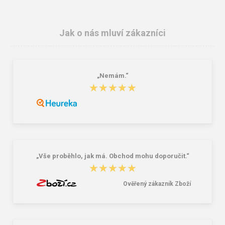
Jak o nás mluví zákazníci
„Nemám.“
★★★★★
★★★★★
Granite 5 21747-19 Sluneční brýle
Bagmaster SÁČEK PRIM 22 A školní
na přezůvky / tělocvik - medvídek
Růžová 1.2 l
381,00 Kč
59,00 Kč
„Vše proběhlo, jak má. Obchod mohu doporučit.“
★★★★★
★★★★★
Ověřený zákazník Zboží