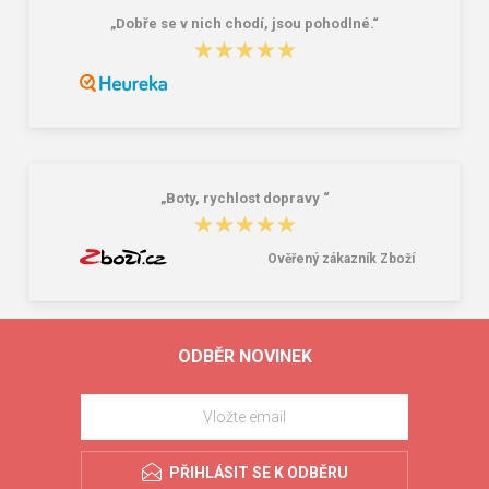
„Dobře se v nich chodí, jsou pohodlné.“
★★★★★
★★★★★
„Boty, rychlost dopravy “
★★★★★
★★★★★
Ověřený zákazník Zboží
ODBĚR NOVINEK
PŘIHLÁSIT SE K ODBĚRU