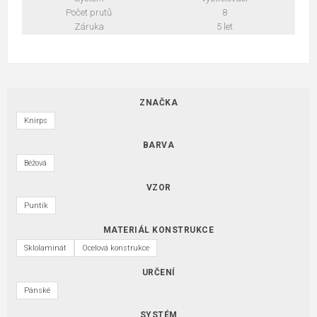
Počet prutů
8
Záruka
5 let
ZNAČKA
Knirps
BARVA
Béžová
VZOR
Puntík
MATERIÁL KONSTRUKCE
Sklolaminát
Ocelová konstrukce
URČENÍ
Pánské
SYSTÉM