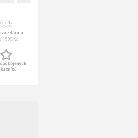
ava zdarma
d 1500 Kč
 spokojených
ákazníků