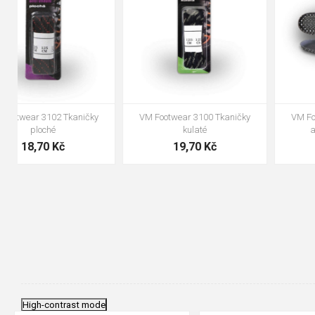
47
48
VM Footwear 3100 Tkaničky
VM Footwear 3000 Vkládací
kulaté
anatomická stélka
19,70 Kč
105,00 Kč
High-contrast mode