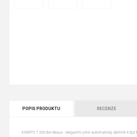
POPIS PRODUKTU
RECENZE
KNIRPS T.200 Bordeaux - elegantní plně automatický deštník Když 