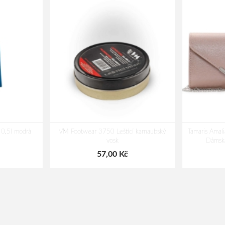
0,5l modrá
VM Footwear 3750 Leštící karnaubský
Tamaris Ama
vosk
Dámská
57,00 Kč