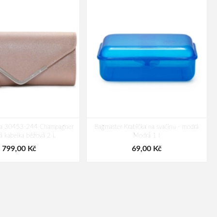
lia 30453-244 Champagner
Bagmaster Krabička na svačinu - modrá
 kabelka béžová 2 L
Modrá 1 l
799,00 Kč
69,00 Kč