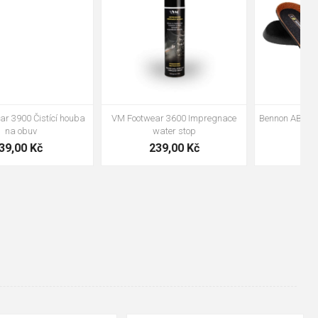
47
VM Footwear 3600 Impregnace
Bennon ABSORBA XTR ESD vložka
water stop
239,00 Kč
99,00 Kč