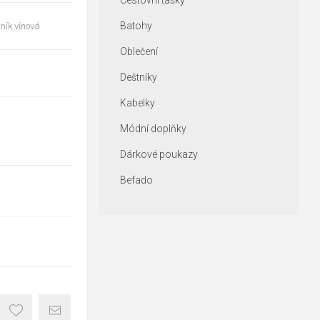
Cestovní tašky
Batohy
ník vínová
Oblečení
Deštníky
Kabelky
Módní doplňky
Dárkové poukazy
Befado