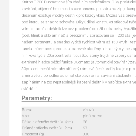
Knirps T.200 Duomatic vaším ideálním společníkem. Díky praktick
zavírání, příjemné hmotnosti a ochrannému pouzdru na zip je komp
desénům existuje vhodný deštník pro každý vkus. Možná vás přesvě
pod kterou se snadno schováte. Díky 3dílné konstrukci středové tyč
velmi snadné a deštník lze bez problémů odložit do kabelky. Využití
(ocel, hliník a sklolaminát) a preciznímu zpracování se T.200 stal j
našem sortimentu a snadno vydrží rychlost větru až 150 km/h - t
tunelu. Informace o produktu: barevně sladěný ochranný kryt se za
hliníková tyč s 20procent větší tloušťkou stěny trojdílné vzpěry usn
extrémně hladce běžící funkce Duomatic (automatické otevírání/zav
30procent menší námahy stříbrný rám zvětšené profily kolejnic pro 
směru větru pohodlné automatické otevírání a zavírání stisknutím t
zapínáním na zip nejstabilnější kapesní deštník v nabídce extra vel
ovládání
Parametry:
Barva
vínová
Vzor
plná barva
Délka složeného deštníku (cm)
28
Průměr střechy deštníku (cm)
97
Hmotnost (g)
330