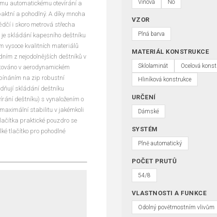
Vínová
No
ému automatickému otevírání a
aktní a pohodlný. A díky mnoha
VZOR
dčí i skoro metrová střecha
Plná barva
e je skládání kapesního deštníku
m vysoce kvalitních materiálů
MATERIÁL KONSTRUKCE
edním z nejodolnějších deštníků v
Sklolaminát
Ocelová konst
estováno v aerodynamickém
pínáním na zip robustní
Hliníková konstrukce
adňují skládání deštníku
URČENÍ
írání deštníku) s vynaložením o
maximální stabilitu v jakémkoli
Dámské
lačítka praktické pouzdro se
SYSTÉM
ké tlačítko pro pohodlné
Plně automatický
POČET PRUTŮ
54/8
VLASTNOSTI A FUNKCE
Odolný povětrnostním vlivům