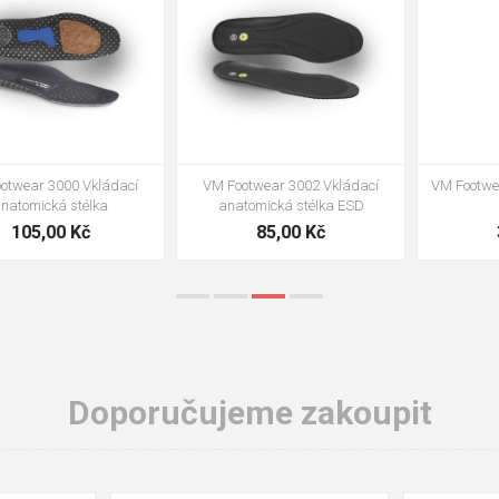
VM Footwear 3002 Vkládací
VM Footwear 3900 Čistící houba
anatomická stélka ESD
na obuv
85,00 Kč
39,00 Kč
Doporučujeme zakoupit