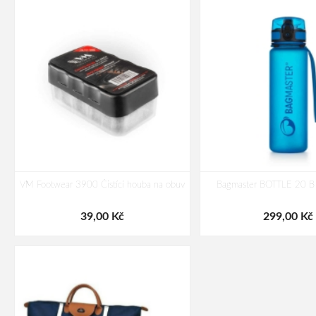
VM Footwear 3900 Čistící houba na obuv
Bagmaster BOTTLE 20 B 
39,00 Kč
299,00 Kč