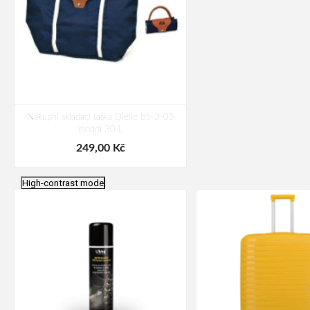
Nákupní skládací taška Dielle BS-3-05
modrá 30 L
249,00 Kč
High-contrast mode