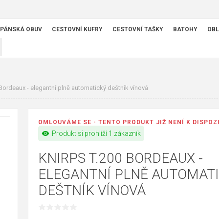
PÁNSKÁ OBUV
CESTOVNÍ KUFRY
CESTOVNÍ TAŠKY
BATOHY
OBL
Bordeaux - elegantní plně automatický deštník vínová
OMLOUVÁME SE - TENTO PRODUKT JIŽ NENÍ K DISPOZ
visibility
Produkt si prohlíží 1 zákazník
KNIRPS T.200 BORDEAUX -
ELEGANTNÍ PLNĚ AUTOMAT
DEŠTNÍK VÍNOVÁ