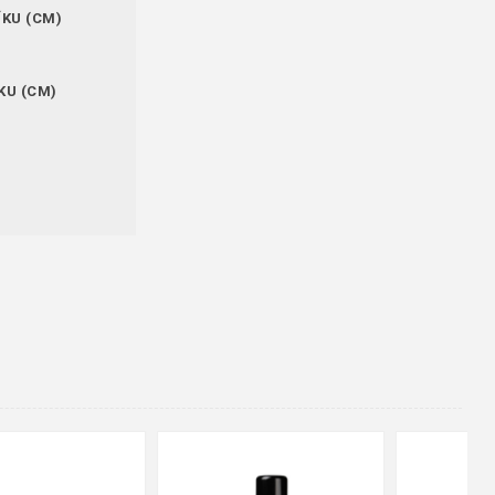
ÍKU (CM)
KU (CM)
48
37
36
38
39
40
41
42
43
44
45
46