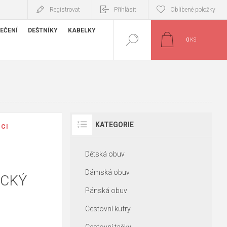
Registrovat
Přihlásit
Oblíbené položky
EČENÍ
DEŠTNÍKY
KABELKY
0
KS
KATEGORIE
ICI
Dětská obuv
Dámská obuv
ICKÝ
Pánská obuv
Cestovní kufry