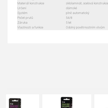
Materiál konstrukce
sklolaminát, ocelová konstrukce
Určení
dámské
Systém
plně automatický
Počet prutů
54/8
Záruka
5 let
Vlastnosti a funkce
Odolný povětrnostním vlivům
90cm
125cm
155cm
35
36
37
38
39
40
41
42
43
44
45
46