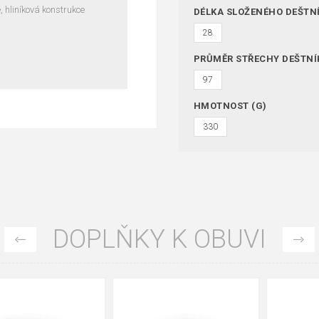
, hliníková konstrukce
DÉLKA SLOŽENÉHO DEŠTN
28
PRŮMĚR STŘECHY DEŠTNÍ
97
HMOTNOST (G)
330
DOPLŇKY K OBUVI
35
36
37
39
40
43
47
48