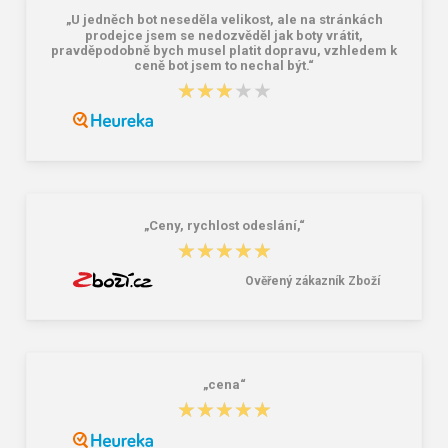
„U jedněch bot neseděla velikost, ale na stránkách
prodejce jsem se nedozvěděl jak boty vrátit,
pravděpodobně bych musel platit dopravu, vzhledem k
ceně bot jsem to nechal být.“
★★★★★
★★★★★
VM Footwear 3105 Univerzální
Bagmaster SÁČEK PRIM 22 A školní
elastické tkaničky se zdrhovadlem
na přezůvky / tělocvik - medvídek
Růžová 1.2 l
29,00 Kč
59,00 Kč
„Ceny, rychlost odeslání,“
★★★★★
★★★★★
Ověřený zákazník Zboží
„cena“
★★★★★
★★★★★