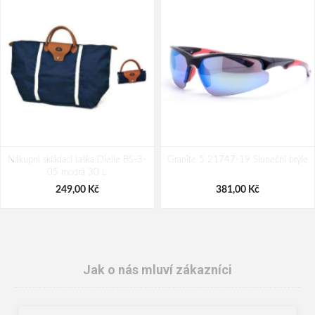
Nákupní skládací taška Dielle BS-3-
Granite 5 21747-19 Sluneční brýle
05 modrá 30 L
249,00 Kč
381,00 Kč
Jak o nás mluví zákazníci