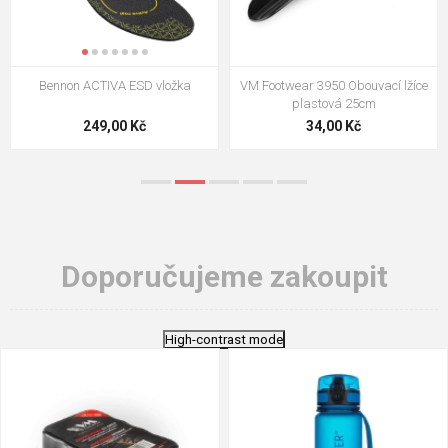
VM Footwear 3009 Vkládací stélka
VM Footwear 3102 Tkaničky
ploché
124,00 Kč
18,70 Kč
Doporučujeme zakoupit
High-contrast mode