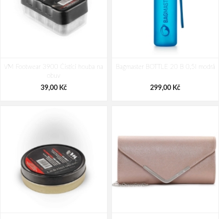
VM Footwear 3900 Čistící houba na
Bagmaster BOTTLE 20 B 0,5l modrá
obuv
39,00 Kč
299,00 Kč