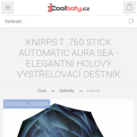
KNIRPS T .760 STICK
AUTOMATIC AURA SEA -
ELEGANTNÍ HOLOVÝ
VYSTŘELOVACÍ DEŠTNÍK
Úvod
Deštníky
Holové
DOPRAVA ZDARMA