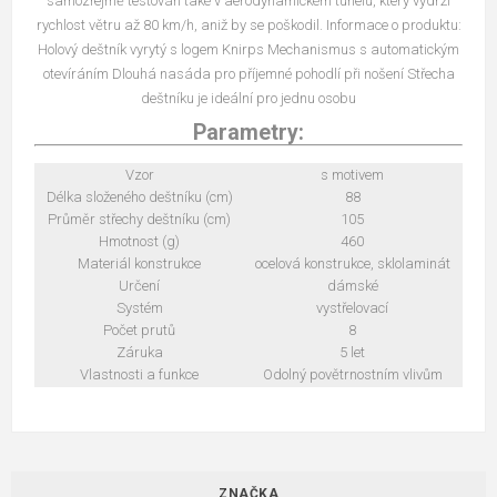
samozřejmě testován také v aerodynamickém tunelu, který vydrží
rychlost větru až 80 km/h, aniž by se poškodil. Informace o produktu:
Holový deštník vyrytý s logem Knirps Mechanismus s automatickým
otevíráním Dlouhá nasáda pro příjemné pohodlí při nošení Střecha
deštníku je ideální pro jednu osobu
Parametry:
Vzor
s motivem
Délka složeného deštníku (cm)
88
Průměr střechy deštníku (cm)
105
Hmotnost (g)
460
Materiál konstrukce
ocelová konstrukce, sklolaminát
Určení
dámské
Systém
vystřelovací
Počet prutů
8
Záruka
5 let
Vlastnosti a funkce
Odolný povětrnostním vlivům
ZNAČKA