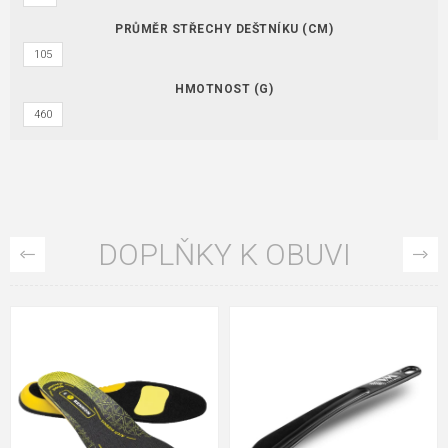
PRŮMĚR STŘECHY DEŠTNÍKU (CM)
105
HMOTNOST (G)
460
DOPLŇKY K OBUVI