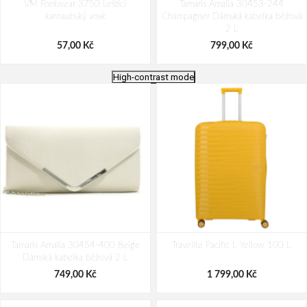
VM Footwear 3750 Leštící
Tamaris Amalia 30453-244
karnaubský vosk
Champagner Dámská kabelka béžová
2 L
57,00 Kč
799,00 Kč
High-contrast mode
Bagmaster Krabička na svačinu -
VM Footwear 3600 Impregnace
Tamaris Amalia 30454-400 Beige
modrá Modrá 1 l
Travelite Pacific L Yellow 100 L
water stop
Dámská kabelka béžová 2 L
69,00 Kč
239,00 Kč
749,00 Kč
1 799,00 Kč