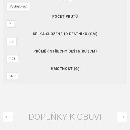
Vystřelovací
POČET PRUTŮ
8
DÉLKA SLOŽENÉHO DEŠTNÍKU (CM)
87
PRŮMĚR STŘECHY DEŠTNÍKU (CM)
103
HMOTNOST (G)
390
DOPLŇKY K OBUVI