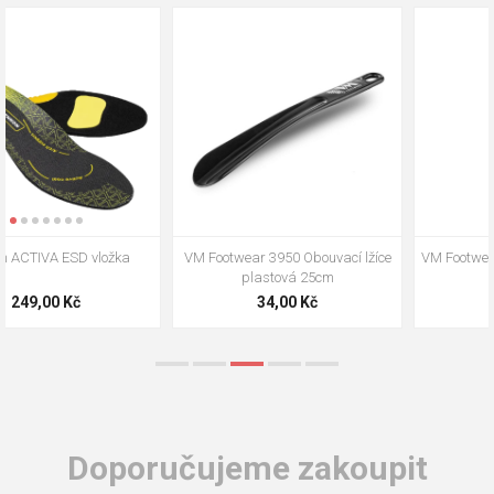
VM Footwear 3009 Vkládací stélka
VM Footwear 3102 Tkaničky
ploché
124,00 Kč
18,70 Kč
Doporučujeme zakoupit