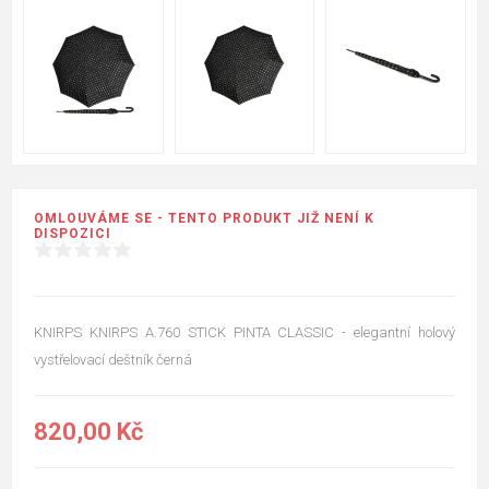
OMLOUVÁME SE - TENTO PRODUKT JIŽ NENÍ K
DISPOZICI
KNIRPS KNIRPS A.760 STICK PINTA CLASSIC - elegantní holový
vystřelovací deštník černá
820,00 Kč