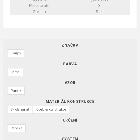
Počet prutů
8
Záruka
5 let
ZNAČKA
Knirps
BARVA
Černá
VZOR
Puntík
MATERIÁL KONSTRUKCE
Sklolaminát
Ocelová konstrukce
URČENÍ
Pánské
SYSTÉM