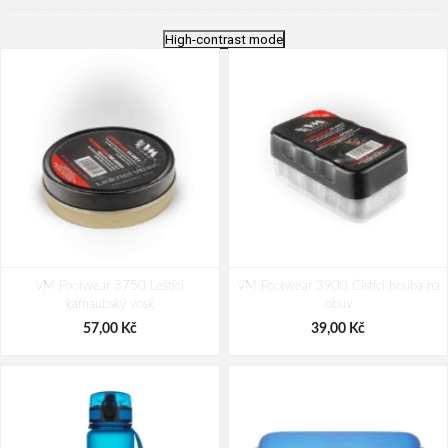
High-contrast mode
VM Footwear 3750 Leštící
VM Footwear 3900 Čistící houba na
karnaubský vosk
obuv
57,00 Kč
39,00 Kč