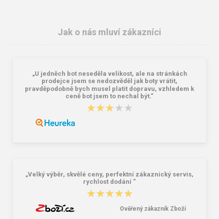
Jak o nás mluví zákazníci
„U jedněch bot neseděla velikost, ale na stránkách
prodejce jsem se nedozvěděl jak boty vrátit,
pravděpodobně bych musel platit dopravu, vzhledem k
ceně bot jsem to nechal být.“
★★★★★
★★★★★
Bagmaster SÁČEK PRIM 22 A školní
Bagmaster pláštěnka na batoh -
na přezůvky / tělocvik - medvídek
modrá Modrá
Růžová 1.2 l
59,00 Kč
225,00 Kč
„Velký výběr, skvělé ceny, perfektní zákaznický servis,
rychlost dodání “
★★★★★
★★★★★
Ověřený zákazník Zboží