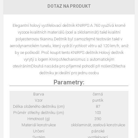
DOTAZ NA PRODUKT
Elegantní holový vystřelovací deštník KNIRPS A.760 využívá kromě
vysoce kvalitních materiálů (ocel a sklolaminát) také kvalitní
polyesterovou tkaninu.Deštník byl samozřejmě testován také v
aerodynamickém tunelu, který vydrží rychlost větru až 120 km/h, aniž
by se poškodil. Proč koupit tento KNIRPS deštník:Holový deštník
vyrytý s logem KnirpsMechanismus s automatickým
otevíránímDlouhá nasáda pro příjemné pohodlí při nošeníStřecha
deštníku je ideální pro jednu osobu
Parametry:
Barva
černá
Vzor
puntík
Délka složeného deštníku (cm)
87
Průměr střechy deštníku (cm)
103
Hmotnost (g)
390
Materiál konstrukce
sklolaminát, ocelová konstrukce
Určení
pánské
Systém
vystřelovací