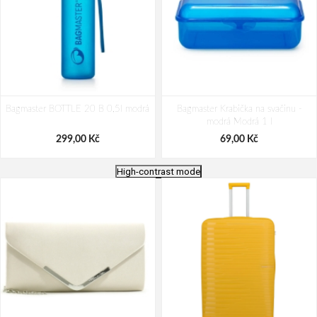
Bagmaster BOTTLE 20 B 0,5l modrá
Bagmaster Krabička na svačinu -
modrá Modrá 1 l
299,00 Kč
69,00 Kč
High-contrast mode