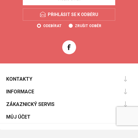
PŘIHLÁSIT SE K ODBĚRU
ODEBÍRAT
ZRUŠIT ODBĚR
KONTAKTY
INFORMACE
ZÁKAZNICKÝ SERVIS
MŮJ ÚČET
Powered by
nopCommerce