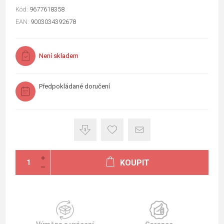
Kód:
9677618358
EAN:
9003034392678
Není skladem
Předpokládané doručení
KOUPIT