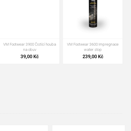
VM Footwear 3600 Impregnace
Bennon ABSORBA XTR ESD vložka
water stop
239,00 Kč
99,00 Kč