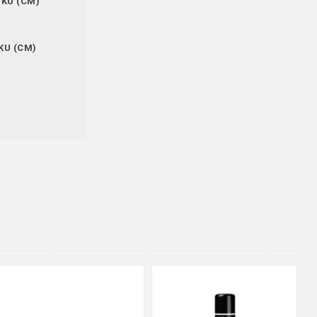
ÍKU (CM)
KU (CM)
48
37
36
38
39
40
41
42
43
44
45
46
47