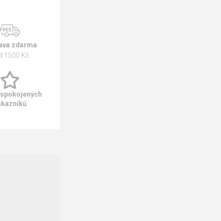
ava zdarma
d 1500 Kč
 spokojených
ákazníků