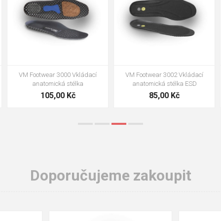
VM Footwear 3002 Vkládací
VM Footwear 3900 Čistící houba
anatomická stélka ESD
na obuv
85,00 Kč
39,00 Kč
Doporučujeme zakoupit