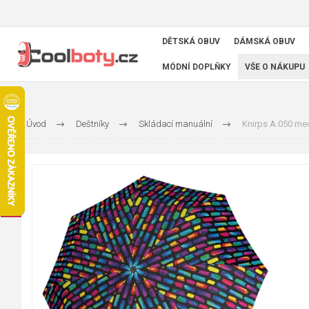
DĚTSKÁ OBUV
DÁMSKÁ OBUV
MÓDNÍ DOPLŇKY
VŠE O NÁKUPU
Úvod
Deštníky
Skládací manuální
Knirps A.050 med