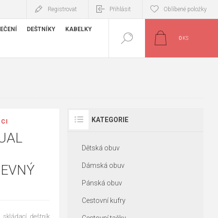
Registrovat
Přihlásit
Oblíbené položky
EČENÍ
DEŠTNÍKY
KABELKY
0
KS
KATEGORIE
ICI
UAL
Dětská obuv
Dámská obuv
REVNÝ
Pánská obuv
Cestovní kufry
 skládací deštník