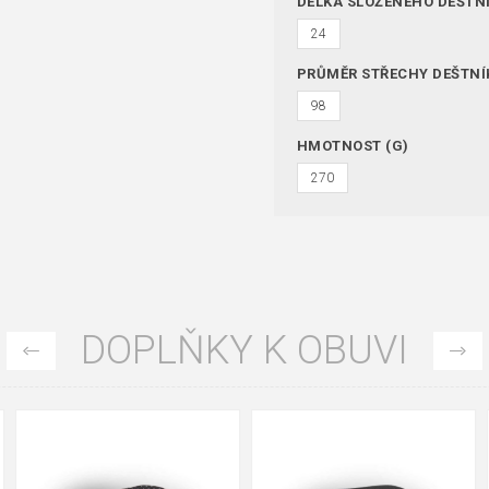
DÉLKA SLOŽENÉHO DEŠTN
24
PRŮMĚR STŘECHY DEŠTNÍ
98
HMOTNOST (G)
270
DOPLŇKY K OBUVI
35
36
37
39
40
43
47
48