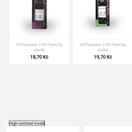
VM Footwear 3100 Tkaničky
VM Footwear 3000 Vkládací
kulaté
anatomická stélka
19,70 Kč
105,00 Kč
High-contrast mode