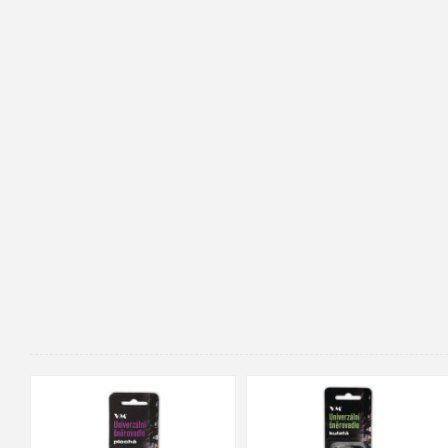
90cm
125cm
155cm
35
36
37
38
39
40
41
42
43
44
45
46
47
48