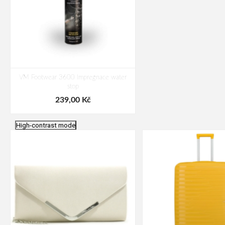
VM Footwear 3600 Impregnace water
stop
239,00 Kč
High-contrast mode