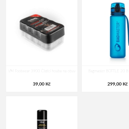
VM Footwear 3900 Čistící houba na obuv
Bagmaster BOTTLE 20 B 
39,00 Kč
299,00 Kč