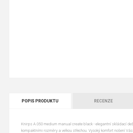
POPIS PRODUKTU
RECENZE
Knirps A.050 medium manual create black - elegantní skládací deš
kompaktními rozměry a velkou střechou. Vysoký komfort nošení Vás 