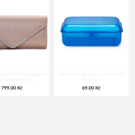
lia 30453-244 Champagner
Bagmaster Krabička na svačinu - modrá
 kabelka béžová 2 L
Modrá 1 l
799,00 Kč
69,00 Kč