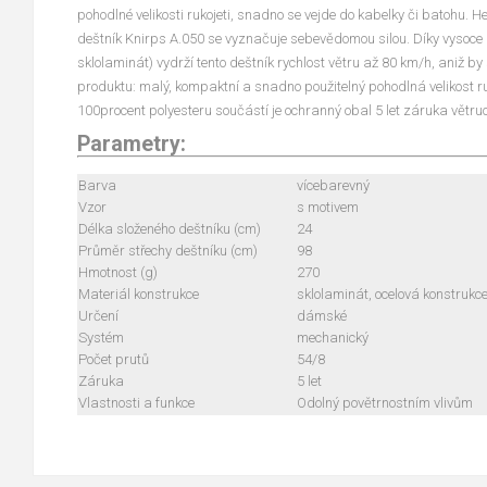
pohodlné velikosti rukojeti, snadno se vejde do kabelky či batohu. He
deštník Knirps A.050 se vyznačuje sebevědomou silou. Díky vysoce 
sklolaminát) vydrží tento deštník rychlost větru až 80 km/h, aniž by
produktu: malý, kompaktní a snadno použitelný pohodlná velikost ruk
100procent polyesteru součástí je ochranný obal 5 let záruka větru
Parametry:
Barva
vícebarevný
Vzor
s motivem
Délka složeného deštníku (cm)
24
Průměr střechy deštníku (cm)
98
Hmotnost (g)
270
Materiál konstrukce
sklolaminát, ocelová konstrukce
Určení
dámské
Systém
mechanický
Počet prutů
54/8
Záruka
5 let
Vlastnosti a funkce
Odolný povětrnostním vlivům