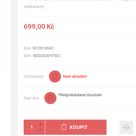
vícebarevný
699,00 Kč
Kód:
9570518542
EAN:
9003034397932
Dostupnost:
Není skladem
Předpokládané doručení
Doprava:
KOUPIT