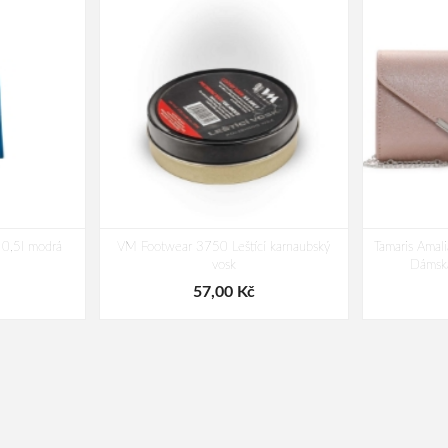
0,5l modrá
VM Footwear 3750 Leštící karnaubský
Tamaris Ama
vosk
Dámská
57,00 Kč