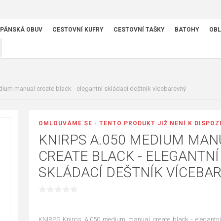
PÁNSKÁ OBUV
CESTOVNÍ KUFRY
CESTOVNÍ TAŠKY
BATOHY
OBL
ium manual create black - elegantní skládací deštník vícebarevný
OMLOUVÁME SE - TENTO PRODUKT JIŽ NENÍ K DISPOZ
KNIRPS A.050 MEDIUM MAN
CREATE BLACK - ELEGANTNÍ
SKLÁDACÍ DEŠTNÍK VÍCEBA
KNIRPS Knirps A.050 medium manual create black - elegantní