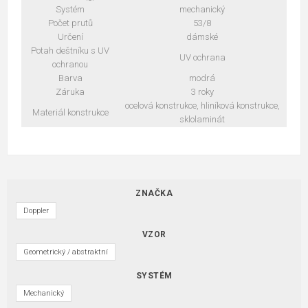
Systém
mechanický
Počet prutů
53/8
Určení
dámské
Potah deštníku s UV
UV ochrana
ochranou
Barva
modrá
Záruka
3 roky
ocelová konstrukce, hliníková konstrukce,
Materiál konstrukce
sklolaminát
ZNAČKA
Doppler
VZOR
Geometrický / abstraktní
SYSTÉM
Mechanický