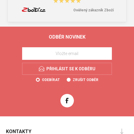
★★★★★
★★★★★
Ověřený zákazník Zboží
ODBĚR NOVINEK
PŘIHLÁSIT SE K ODBĚRU
ODEBÍRAT
ZRUŠIT ODBĚR
KONTAKTY