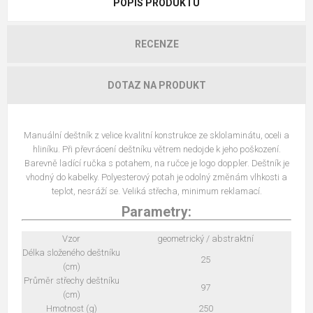
POPIS PRODUKTU
RECENZE
DOTAZ NA PRODUKT
Manuální deštník z velice kvalitní konstrukce ze sklolaminátu, oceli a
hliníku. Při převrácení deštníku větrem nedojde k jeho poškození.
Barevně ladící ručka s potahem, na ručce je logo doppler. Deštník je
vhodný do kabelky. Polyesterový potah je odolný změnám vlhkosti a
teplot, nesráží se. Veliká střecha, minimum reklamací.
Parametry:
Vzor
geometrický / abstraktní
Délka složeného deštníku
25
(cm)
Průměr střechy deštníku
97
(cm)
Hmotnost (g)
250