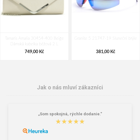
Tamaris Amalia 30454-400 Beige
Granite 5 21747-19 Sluneční brýle
Dámská kabelka béžová 2 L
749,00 Kč
381,00 Kč
Jak o nás mluví zákazníci
„Som spokojná, rýchle dodanie.“
★★★★★
★★★★★
Nákupní skládací taška Dielle BS-3-
DOPPLER Mini Fiber Take me to