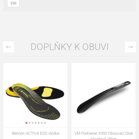
250
DOPLŇKY K OBUVI
VM Footwear 3009 Vkládací stélka
VM Footwear 3102 Tkaničky
ploché