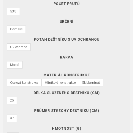
POČET PRUTŮ
53/8
URČENÍ
Dámské
POTAH DEŠTNÍKU S UV OCHRANOU
UV ochrana
BARVA
Modrá
MATERIÁL KONSTRUKCE
Ocelová konstrukce
Hliníková konstrukce
Sklolaminát
DÉLKA SLOŽENÉHO DEŠTNÍKU (CM)
25
PRŮMĚR STŘECHY DEŠTNÍKU (CM)
97
HMOTNOST (G)