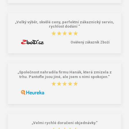
01 černá 30 L
Paris - dámský skládací deštník bílá
249,00 Kč
586,00 Kč
„Velký výběr, skvělé ceny, perfektní zákaznický servis,
rychlost dodání “
★★★★★
★★★★★
Ověřený zákazník Zboží
„Společnost nahradila firmu Hanák, která zmizela z
trhu. Pantofle jsou jiné, ale jsem s nimi spokojen.“
★★★★★
★★★★★
„Velmi rychlé doručení objednávky.“