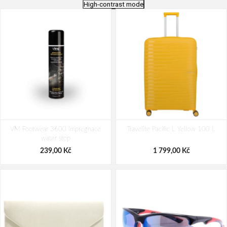
High-contrast mode
Bagmaster Krabička na svačinu -
Nákupní skládací taška Dielle BS-3-
VM Footwear 3600 Impregnace
modrá Modrá 1 l
Travelite Pacific L Yellow 100 L
05 modrá 30 L
water stop
69,00 Kč
249,00 Kč
239,00 Kč
1 799,00 Kč