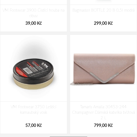
VM Footwear 3900 Čistící houba na
Bagmaster BOTTLE 20 B 0,5l modrá
obuv
39,00 Kč
299,00 Kč
VM Footwear 3750 Leštící
Tamaris Amalia 30453-244
karnaubský vosk
Champagner Dámská kabelka béžová
2 L
57,00 Kč
799,00 Kč