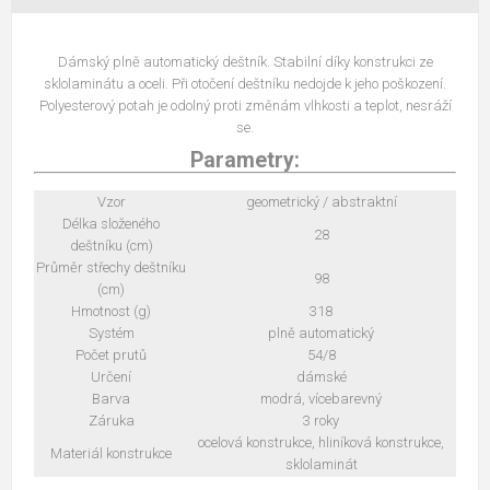
Dámský plně automatický deštník. Stabilní díky konstrukci ze
sklolaminátu a oceli. Při otočení deštníku nedojde k jeho poškození.
Polyesterový potah je odolný proti změnám vlhkosti a teplot, nesráží
se.
Parametry:
Vzor
geometrický / abstraktní
Délka složeného
28
deštníku (cm)
Průměr střechy deštníku
98
(cm)
Hmotnost (g)
318
Systém
plně automatický
Počet prutů
54/8
Určení
dámské
Barva
modrá, vícebarevný
Záruka
3 roky
ocelová konstrukce, hliníková konstrukce,
Materiál konstrukce
sklolaminát