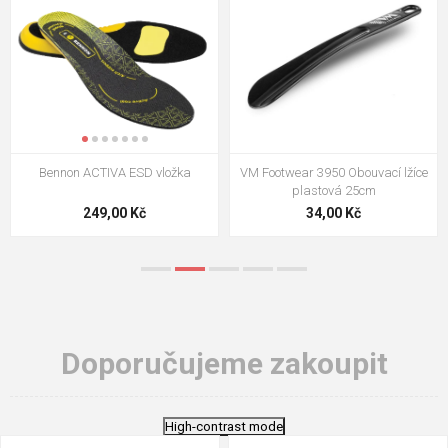
VM Footwear 3009 Vkládací stélka
VM Footwear 3102 Tkaničky
ploché
124,00 Kč
18,70 Kč
Doporučujeme zakoupit
High-contrast mode