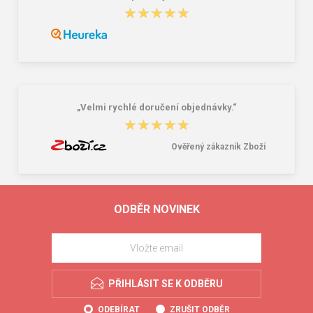
★★★★★
★★★★★
„Velmi rychlé doručení objednávky.“
★★★★★
★★★★★
Ověřený zákazník Zboží
ODBĚR NOVINEK
PŘIHLÁSIT SE K ODBĚRU
ODEBÍRAT
ZRUŠIT ODBĚR