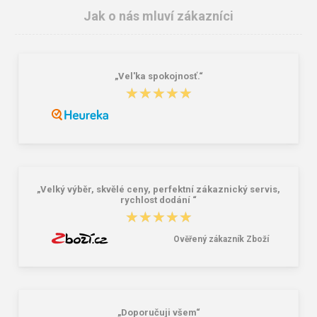
Jak o nás mluví zákazníci
„Vel'ka spokojnosť.“
★★★★★
★★★★★
VM Footwear 3105 Univerzální
Bagmaster SÁČEK PRIM 22 A školní
elastické tkaničky se zdrhovadlem
na přezůvky / tělocvik - medvídek
Růžová 1.2 l
29,00 Kč
59,00 Kč
„Velký výběr, skvělé ceny, perfektní zákaznický servis,
rychlost dodání “
★★★★★
★★★★★
Ověřený zákazník Zboží
„Doporučuji všem“