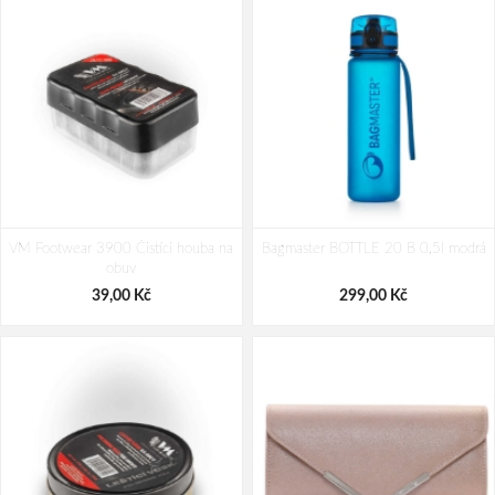
VM Footwear 3900 Čistící houba na
Bagmaster BOTTLE 20 B 0,5l modrá
obuv
39,00 Kč
299,00 Kč