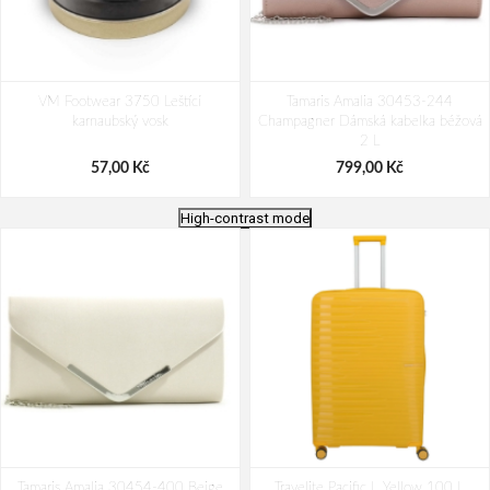
VM Footwear 3750 Leštící
Tamaris Amalia 30453-244
karnaubský vosk
Champagner Dámská kabelka béžová
2 L
57,00 Kč
799,00 Kč
High-contrast mode
Bagmaster Krabička na svačinu -
VM Footwear 3600 Impregnace
Tamaris Amalia 30454-400 Beige
modrá Modrá 1 l
Travelite Pacific L Yellow 100 L
water stop