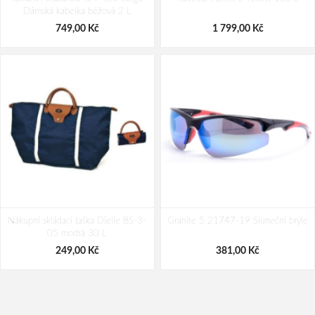
Dámská kabelka béžová 2 L
69,00 Kč
239,00 Kč
749,00 Kč
1 799,00 Kč
Nákupní skládací taška Dielle BS-3-
Granite 5 21747-19 Sluneční brýle
05 modrá 30 L
249,00 Kč
381,00 Kč