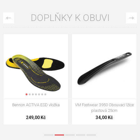
DOPLŇKY K OBUVI
VM Footwear 3009 Vkládací stélka
VM Footwear 3102 Tkaničky
ploché
124,00 Kč
18,70 Kč