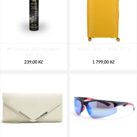
Bagmaster Krabička na svačinu -
Nákupní skládací taška Dielle BS-3-
VM Footwear 3600 Impregnace
modrá Modrá 1 l
Travelite Pacific L Yellow 100 L
05 modrá 30 L
water stop
69,00 Kč
249,00 Kč
239,00 Kč
1 799,00 Kč