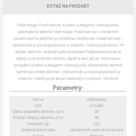
DOTAZ NA PRODUKT
Fiber Magic Fresh berries Kvalitní a elegantní dámský plně
automatický deštník Fiber Magic Fresh berries s moderním
vzorem.Kostra deštníku je vyrobena v kombinaci materiálů ocel /
sklolaminát a zaručuje pevnost a stabilitu. Odolný proti korozi. Při
otočení deštníku nedojde k jeho poškození.Polyesterový potah je
odolný proti změnám vlhkosti, teplot a nesráží se. Informace o
produktu: kvalitní a elegantní dámský plně automatický deštník
kombinaci materiálů ocel / sklolaminát a zaručuje pevnost a
stabilitu. Odolný proti korozi testovaný v rychlosti 100 km/h
Parametry:
Barva
vícebarevný
Vzor
proužek
Délka složeného deštníku (cm)
29
Průměr střechy deštníku (cm)
98
Hmotnost (g)
320
Materiál konstrukce
sklolaminát, ocelová konstrukce
Určení
dámské