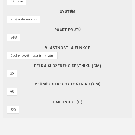
Dámské
SYSTÉM
Plně automatický
POČET PRUTŮ
54/8
VLASTNOSTI A FUNKCE
Odolný povětrnostním vlivům
DÉLKA SLOŽENÉHO DEŠTNÍKU (CM)
29
PRŮMĚR STŘECHY DEŠTNÍKU (CM)
98
HMOTNOST (G)
320