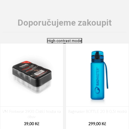
Doporučujeme zakoupit
High-contrast mode
VM Footwear 3900 Čistící houba na
Bagmaster BOTTLE 20 B 0,5l modrá
obuv
39,00 Kč
299,00 Kč