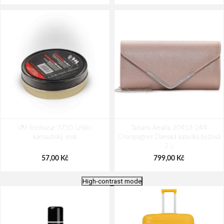
VM Footwear 3750 Leštící
Tamaris Amalia 30453-244
karnaubský vosk
Champagner Dámská kabelka béžová
2 L
57,00 Kč
799,00 Kč
High-contrast mode