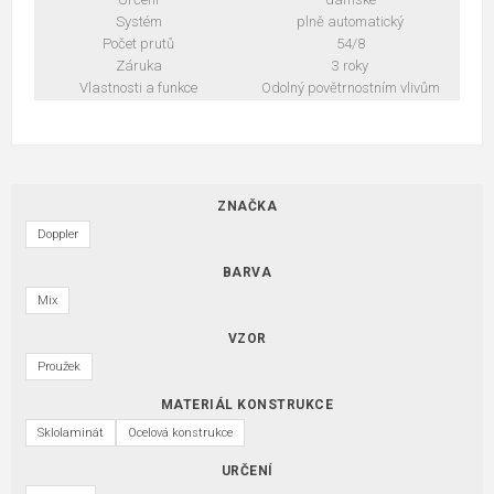
Systém
plně automatický
Počet prutů
54/8
Záruka
3 roky
Vlastnosti a funkce
Odolný povětrnostním vlivům
ZNAČKA
Doppler
BARVA
Mix
VZOR
Proužek
MATERIÁL KONSTRUKCE
Sklolaminát
Ocelová konstrukce
URČENÍ