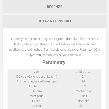
RECENZE
DOTAZ NA PRODUKT
Dámský deštník mini prague. Elegantní dámský skládací černý
deštník s bílým potiskem prague. Praktická plastová ručka s
poutkem pro lepší úchop. Černá ocelová konstrukce. Potah ze 100%
polyesteru, nemačkavý a rychleschnoucí.
Parametry:
Vzor
plná barva
Délka složeného deštníku (cm)
24
Průměr střechy deštníku (cm)
97
Hmotnost (g)
252
Systém
mechanický
Počet prutů
50/8
Určení
dámské
Barva
černá