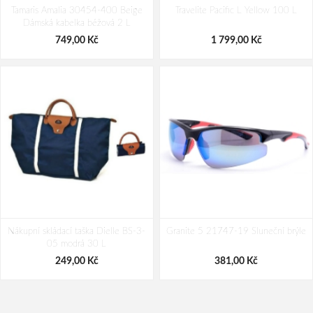
Tamaris Amalia 30454-400 Beige
modrá Modrá 1 l
Travelite Pacific L Yellow 100 L
water stop
Dámská kabelka béžová 2 L
69,00 Kč
239,00 Kč
749,00 Kč
1 799,00 Kč
Nákupní skládací taška Dielle BS-3-
Granite 5 21747-19 Sluneční brýle
05 modrá 30 L
249,00 Kč
381,00 Kč