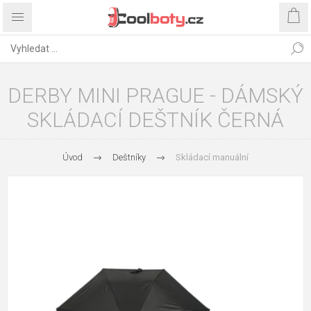
DERBY MINI PRAGUE - DÁMSKÝ
SKLÁDACÍ DEŠTNÍK ČERNÁ
Úvod
Deštníky
Skládací manuální