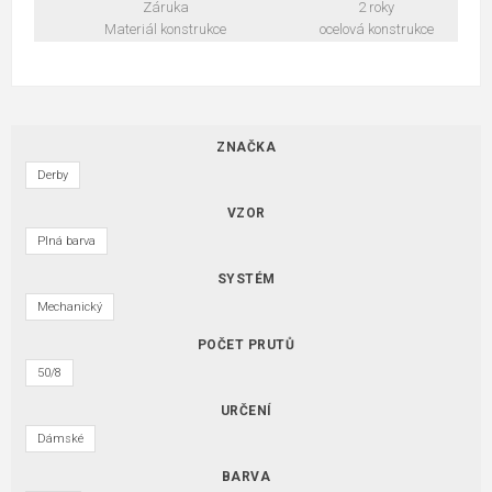
Záruka
2 roky
Materiál konstrukce
ocelová konstrukce
ZNAČKA
Derby
VZOR
Plná barva
SYSTÉM
Mechanický
POČET PRUTŮ
50/8
URČENÍ
Dámské
BARVA