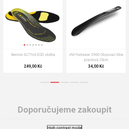
VM Footwear 3009 Vkládací stélka
VM Footwear 3102 Tkaničky
ploché
124,00 Kč
18,70 Kč
Doporučujeme zakoupit
High-contrast mode