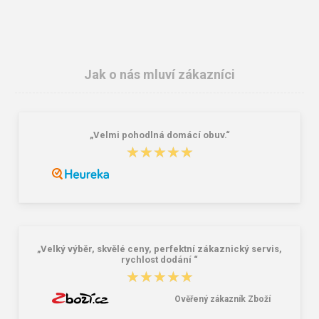
Jak o nás mluví zákazníci
„Velmi pohodlná domácí obuv.“
VM Footwear 3105 Univerzální
Bagmaster SÁČEK PRIM 22 A školní
★★★★★
★★★★★
elastické tkaničky se zdrhovadlem
na přezůvky / tělocvik - medvídek
Růžová 1.2 l
29,00 Kč
59,00 Kč
„Velký výběr, skvělé ceny, perfektní zákaznický servis,
rychlost dodání “
★★★★★
★★★★★
Ověřený zákazník Zboží