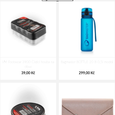
VM Footwear 3900 Čistící houba na
Bagmaster BOTTLE 20 B 0,5l modrá
obuv
39,00 Kč
299,00 Kč