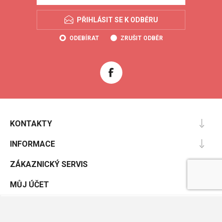
PŘIHLÁSIT SE K ODBĚRU
ODEBÍRAT
ZRUŠIT ODBĚR
KONTAKTY
INFORMACE
ZÁKAZNICKÝ SERVIS
MŮJ ÚČET
Powered by
nopCommerce
Designed by
Nop-Templates.com