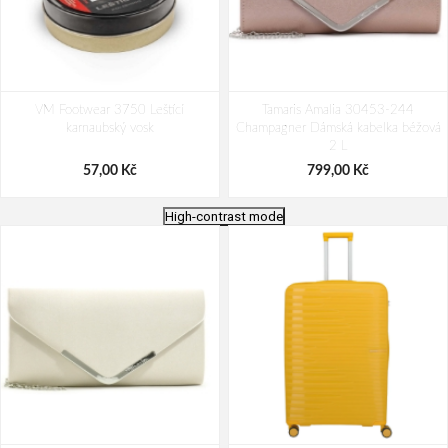
VM Footwear 3750 Leštící
Tamaris Amalia 30453-244
karnaubský vosk
Champagner Dámská kabelka béžová
2 L
57,00 Kč
799,00 Kč
High-contrast mode
Bagmaster Krabička na svačinu -
VM Footwear 3600 Impregnace