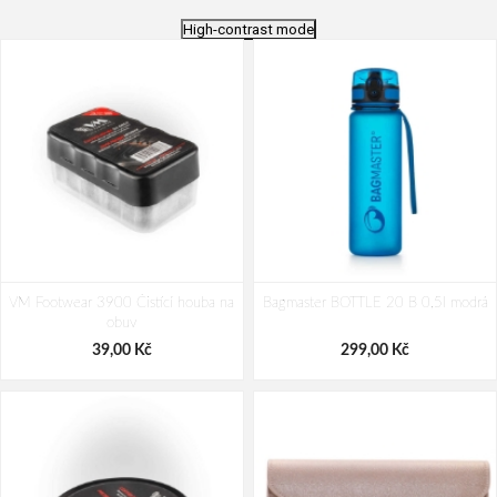
High-contrast mode
VM Footwear 3900 Čistící houba na
Bagmaster BOTTLE 20 B 0,5l modrá
obuv
39,00 Kč
299,00 Kč