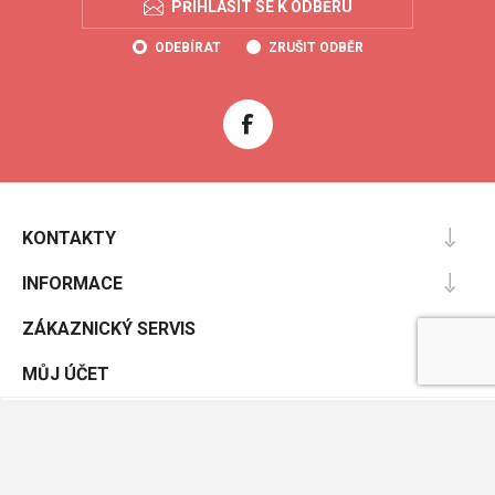
PŘIHLÁSIT SE K ODBĚRU
ODEBÍRAT
ZRUŠIT ODBĚR
KONTAKTY
INFORMACE
ZÁKAZNICKÝ SERVIS
MŮJ ÚČET
Powered by
nopCommerce
Designed by
Nop-Templates.com
Copyright © 2026 Coolboty.cz. Všechna práva vyhrazena.