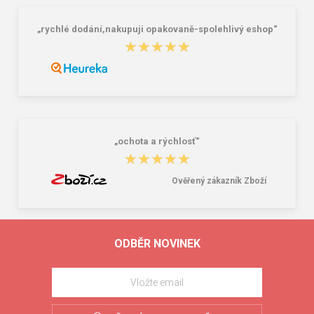
„rychlé dodání,nakupuji opakovaně-spolehlivý eshop“
★★★★★
★★★★★
„ochota a rýchlosť“
★★★★★
★★★★★
Ověřený zákazník Zboží
ODBĚR NOVINEK