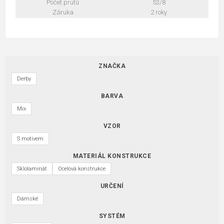
Počet prutů
53/8
Záruka
2 roky
ZNAČKA
Derby
BARVA
Mix
VZOR
S motivem
MATERIÁL KONSTRUKCE
Sklolaminát
Ocelová konstrukce
URČENÍ
Dámské
SYSTÉM