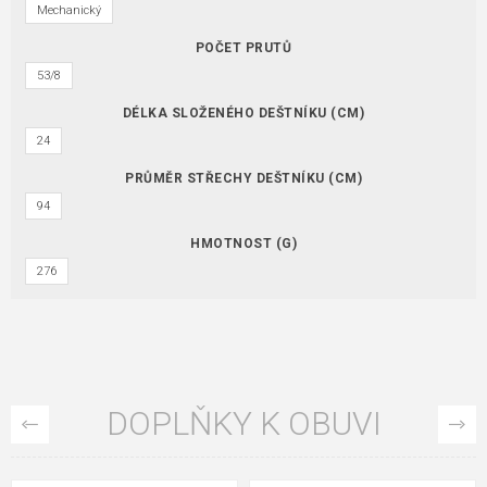
Mechanický
POČET PRUTŮ
53/8
DÉLKA SLOŽENÉHO DEŠTNÍKU (CM)
24
PRŮMĚR STŘECHY DEŠTNÍKU (CM)
94
HMOTNOST (G)
276
DOPLŇKY K OBUVI