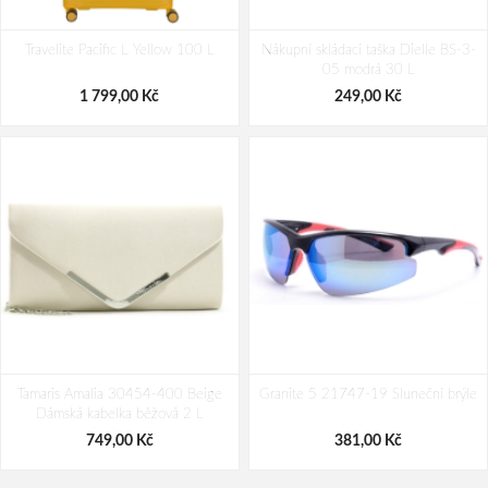
Bagmaster Krabička na svačinu -
VM Footwear 3600 Impregnace
Travelite Pacific L Yellow 100 L
modrá Modrá 1 l
Nákupní skládací taška Dielle BS-3-
water stop
05 modrá 30 L
69,00 Kč
239,00 Kč
1 799,00 Kč
249,00 Kč
Tamaris Amalia 30454-400 Beige
Granite 5 21747-19 Sluneční brýle
Dámská kabelka béžová 2 L
749,00 Kč
381,00 Kč