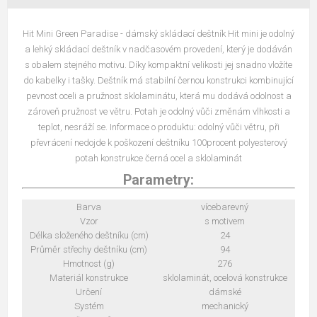
Hit Mini Green Paradise - dámský skládací deštník Hit mini je odolný
a lehký skládací deštník v nadčasovém provedení, který je dodáván
s obalem stejného motivu. Díky kompaktní velikosti jej snadno vložíte
do kabelky i tašky. Deštník má stabilní černou konstrukci kombinující
pevnost oceli a pružnost sklolaminátu, která mu dodává odolnost a
zároveň pružnost ve větru. Potah je odolný vůči změnám vlhkosti a
teplot, nesráží se. Informace o produktu: odolný vůči větru, při
převrácení nedojde k poškození deštníku 100procent polyesterový
potah konstrukce černá ocel a sklolaminát
Parametry:
Barva
vícebarevný
Vzor
s motivem
Délka složeného deštníku (cm)
24
Průměr střechy deštníku (cm)
94
Hmotnost (g)
276
Materiál konstrukce
sklolaminát, ocelová konstrukce
Určení
dámské
Systém
mechanický