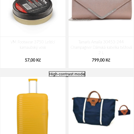
VM Footwear 3750 Leštící
Tamaris Amalia 30453-244
karnaubský vosk
Champagner Dámská kabelka béžová
2 L
57,00 Kč
799,00 Kč
High-contrast mode