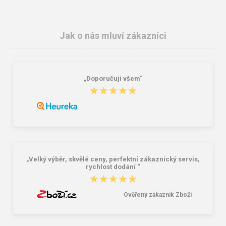
Jak o nás mluví zákazníci
„Doporučuji všem“
★★★★★
★★★★★
VM Footwear 3105 Univerzální
Bagmaster SÁČEK PRIM 22 A školní
elastické tkaničky se zdrhovadlem
na přezůvky / tělocvik - medvídek
Růžová 1.2 l
29,00 Kč
59,00 Kč
„Velký výběr, skvělé ceny, perfektní zákaznický servis,
rychlost dodání “
★★★★★
★★★★★
Ověřený zákazník Zboží