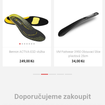
VM Footwear 3009 Vkládací stélka
VM Footwear 3102 Tkaničky
ploché
124,00 Kč
18,70 Kč
Doporučujeme zakoupit