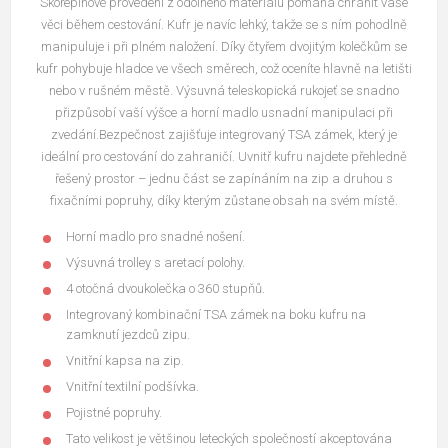
Skořepinové provedení z odolného materiálu pomáhá chránit vaše
věci během cestování. Kufr je navíc lehký, takže se s ním pohodlně
manipuluje i při plném naložení. Díky čtyřem dvojitým kolečkům se
kufr pohybuje hladce ve všech směrech, což oceníte hlavně na letišti
nebo v rušném městě. Výsuvná teleskopická rukojeť se snadno
přizpůsobí vaší výšce a horní madlo usnadní manipulaci při
zvedání.Bezpečnost zajišťuje integrovaný TSA zámek, který je
ideální pro cestování do zahraničí. Uvnitř kufru najdete přehledně
řešený prostor – jednu část se zapínáním na zip a druhou s
fixačními popruhy, díky kterým zůstane obsah na svém místě.
Horní madlo pro snadné nošení.
Výsuvná trolley s aretací polohy.
4 otočná dvoukolečka o 360 stupňů.
Integrovaný kombinační TSA zámek na boku kufru na
zamknutí jezdců zipu.
Vnitřní kapsa na zip.
Vnitřní textilní podšívka.
Pojistné popruhy.
Tato velikost je většinou leteckých společností akceptována