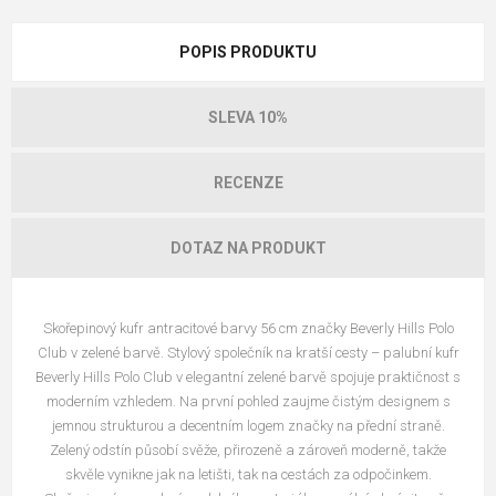
POPIS PRODUKTU
SLEVA 10%
RECENZE
DOTAZ NA PRODUKT
Skořepinový kufr antracitové barvy 56 cm
značky Beverly Hills Polo
Club v zelené barvě
. Stylový společník na kratší cesty – palubní kufr
Beverly Hills Polo Club v elegantní zelené barvě spojuje praktičnost s
moderním vzhledem. Na první pohled zaujme čistým designem s
jemnou strukturou a decentním logem značky na přední straně.
Zelený odstín působí svěže, přirozeně a zároveň moderně, takže
skvěle vynikne jak na letišti, tak na cestách za odpočinkem.