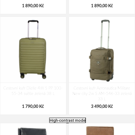
1 890,00 Kč
1 890,00 Kč
Cestovní kufr Dielle 4W S PP 100-
Cestovní kufr Aeronautica Militare
55-34 světle zelená 38 L
New city 2w S AM-546-33 zelená
33 L
1 790,00 Kč
3 490,00 Kč
High-contrast mode