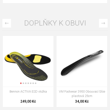
DOPLŇKY K OBUVI
VM Footwear 3009 Vkládací stélka
VM Footwear 3102 Tkaničky
ploché
124,00 Kč
18,70 Kč