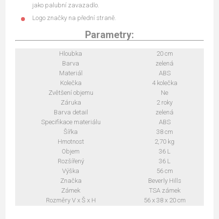
jako palubní zavazadlo.
Logo značky na přední straně.
Parametry:
Hloubka
20 cm
Barva
zelená
Materiál
ABS
Kolečka
4 kolečka
Zvětšení objemu
Ne
Záruka
2 roky
Barva detail
zelená
Specifikace materiálu
ABS
Šířka
38 cm
Hmotnost
2,70 kg
Objem
36 L
Rozšířený
36 L
Výška
56 cm
Značka
Beverly Hills
Zámek
TSA zámek
Rozměry V x Š x H
56 x 38 x 20 cm