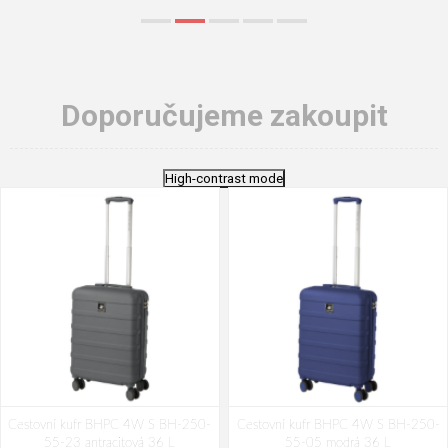
Doporučujeme zakoupit
High-contrast mode
Cestovní kufr BHPC 4W S BH-250-
Cestovní kufr BHPC 4W S BH-250-
55-23 antracitová 36 L
55-05 modrá 36 L