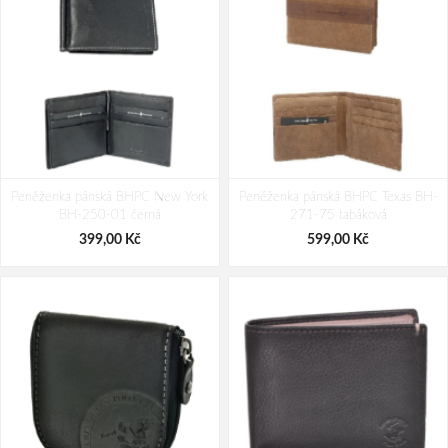
Cestovní kufr Dielle 4W S PP 100-
Cestovní kufr Dielle 4W S PP 100-
Peněženka pánská BHPC New York
55-23 antracitová 38 L
Peněženka pánská BHPC Texas BH-
55-06 petrolejová 38 L
BH-250-01 černá
271-75 tabáková
1 790,00 Kč
1 790,00 Kč
399,00 Kč
599,00 Kč