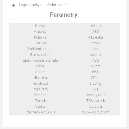
Logo značky na přední straně.
Parametry:
Barva
zelená
Materiál
ABS
Kolečka
4 kolečka
Záruka
2 roky
Zvětšení objemu
Ano
Barva detail
zelená
Specifikace materiálu
ABS
Šířka
43 cm
Objem
66 L
Hloubka
27 cm
Hmotnost
3,60 kg
Rozšířený
73 L
Značka
Beverly Hills
Zámek
TSA zámek
Výška
65,5 cm
Rozměry V x Š x H
65,5 x 43 x 27 cm