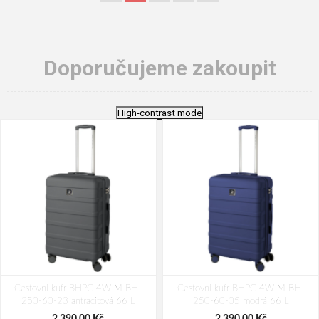
Doporučujeme zakoupit
High-contrast mode
Cestovní kufr BHPC 4W M BH-
Cestovní kufr BHPC 4W M BH-
250-60-23 antracitová 66 L
250-60-05 modrá 66 L
2 390,00 Kč
2 390,00 Kč