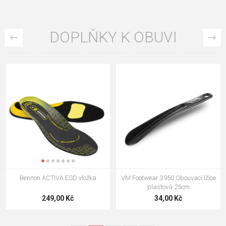
DOPLŇKY K OBUVI
VM Footwear 3009 Vkládací stélka
VM Footwear 3102 Tkaničky
ploché
124,00 Kč
18,70 Kč