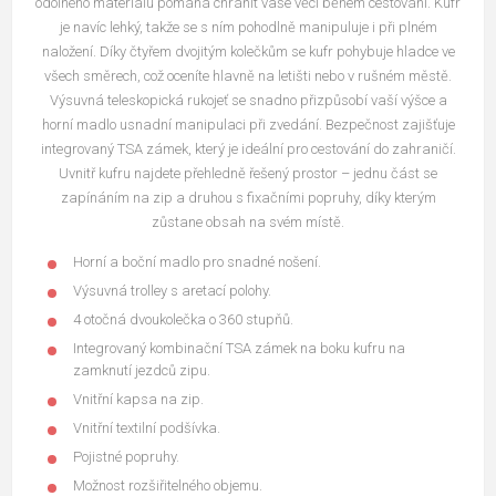
odolného materiálu pomáhá chránit vaše věci během cestování. Kufr
je navíc lehký, takže se s ním pohodlně manipuluje i při plném
naložení. Díky čtyřem dvojitým kolečkům se kufr pohybuje hladce ve
všech směrech, což oceníte hlavně na letišti nebo v rušném městě.
Výsuvná teleskopická rukojeť se snadno přizpůsobí vaší výšce a
horní madlo usnadní manipulaci při zvedání. Bezpečnost zajišťuje
integrovaný TSA zámek, který je ideální pro cestování do zahraničí.
Uvnitř kufru najdete přehledně řešený prostor – jednu část se
zapínáním na zip a druhou s fixačními popruhy, díky kterým
zůstane obsah na svém místě.
Horní a boční madlo pro snadné nošení.
Výsuvná trolley s aretací polohy.
4 otočná dvoukolečka o 360 stupňů.
Integrovaný kombinační TSA zámek na boku kufru na
zamknutí jezdců zipu.
Vnitřní kapsa na zip.
Vnitřní textilní podšívka.
Pojistné popruhy.
Možnost rozšiřitelného objemu.