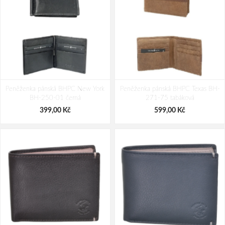
Cestovní kufr Dielle 4W M PP 100-
Cestovní kufr Dielle 4W M PP 100-
Peněženka pánská BHPC New York
66-01 černá 78 L
Peněženka pánská BHPC Texas BH-
66-60 béžová 78 L
BH-250-01 černá
271-75 tabáková
2 190,00 Kč
2 190,00 Kč
399,00 Kč
599,00 Kč