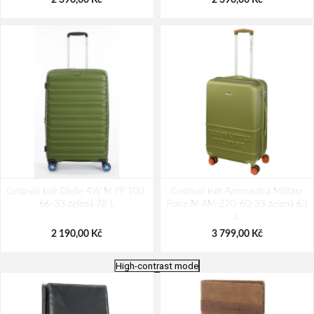
Cestovní kufr Dielle 4W M PP 100-
Cestovní kufr Aeronautica Militare
66-33 zelená 78 L
Force M AM-220-60-33 zelená 63
L
2 190,00 Kč
3 799,00 Kč
High-contrast mode