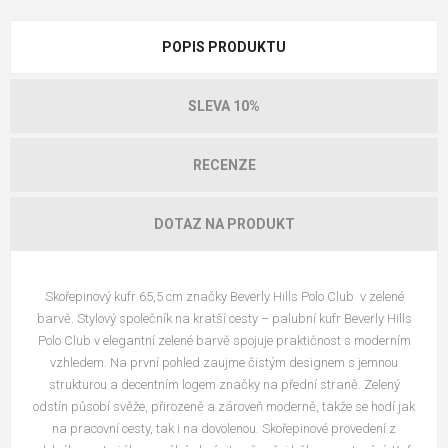
POPIS PRODUKTU
SLEVA 10%
RECENZE
DOTAZ NA PRODUKT
Skořepinový kufr 65,5 cm
značky Beverly Hills Polo Club v zelené
barvě
. Stylový společník na kratší cesty – palubní kufr Beverly Hills
Polo Club v elegantní zelené barvě spojuje praktičnost s moderním
vzhledem. Na první pohled zaujme čistým designem s jemnou
strukturou a decentním logem značky na přední straně. Zelený
odstín působí svěže, přirozeně a zároveň moderně, takže se hodí jak
na pracovní cesty, tak i na dovolenou. Skořepinové provedení z