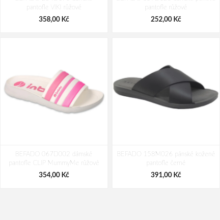
pantofle VIKI růžové
pantofle růžové
603,00 Kč
553,00 Kč
358,00 Kč
252,00 Kč
BEFADO 067D002 dámské
BEFADO 158M026 pánské kožené
pantofle CLIP MummyMe růžové
pantofle černé
354,00 Kč
391,00 Kč