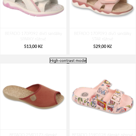
BEFADO 170P092 dívčí sandálky
BEFADO 170P093 dívčí sandálky
SPARKY růžové
STAR růžové
513,00 Kč
529,00 Kč
High-contrast mode
BEFADO 170X110 dívčí sandálky
BEFADO 170P127 dívčí sandálky
BEFADO 254D173 dámské
LOVELY růžové
BEFADO 159D128 dámské pěnové
LOVIE růžové