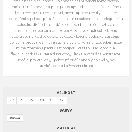
rychlé nazouvání sandálů a snadné přizpůsobení nožce vašeho
dítěte. Mírně zpevněná pata poskytuje stabilitu při chůzi, zatímco
lehká podrážka s dekorativní, módní úpravou poskytuje dobré
odpružení a pohodlí při každodenních činnostech. Jsou to elegantní a
pohodlné dívčí letní sandály, které kombinují módní vzhled s
funkčností potřebnou u dětské obuvi. Klíčové vlastnosti: - kožená
vložka šetrná k citlivé dětské pokožce, - kožená podšívka zajišťující
pohodlí a prodyšnost, - dva suché zipy pro rychlé přizpůsobení noze,
- mírně zpevněná patní část podporující stabilizaci chodidla, -
flexibilní podrážka, která tlumí kroky, - lehká a vzdušná konstrukce,
ideální pro letní dny, - pohodlné dívčí sandály do školky, na
procházky i na každodenní hraní.
VELIKOST
27
28
29
30
31
32
BARVA
Růžová
MATERIÁL