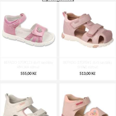
BEFADO 170X123 dívčí sandálky
BEFADO 170P081 dívčí sandálky
AMORA růžové
SHINE růžové
555,00 Kč
513,00 Kč