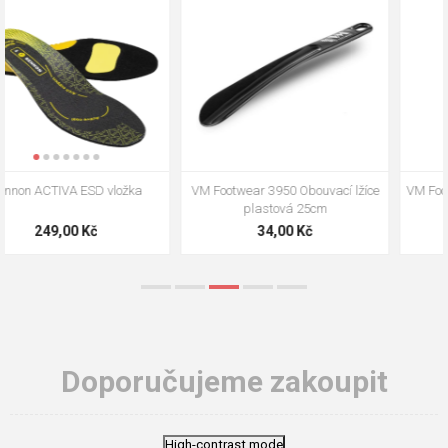
VM Footwear 3009 Vkládací stélka
VM Footwear 3102 Tkaničky
ploché
124,00 Kč
18,70 Kč
Doporučujeme zakoupit
High-contrast mode