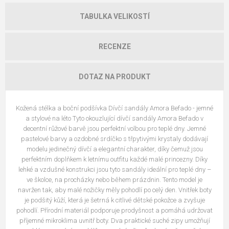
TABULKA VELIKOSTÍ
RECENZE
DOTAZ NA PRODUKT
Kožená stélka a boční podšívka Dívčí sandály Amora Befado - jemné
a stylové na léto Tyto okouzlující dívčí sandály Amora Befado v
decentní růžové barvě jsou perfektní volbou pro teplé dny. Jemné
pastelové barvy a ozdobné srdíčko s třpytivými krystaly dodávají
modelu jedinečný dívčí a elegantní charakter, díky čemuž jsou
perfektním doplňkem k letnímu outfitu každé malé princezny. Díky
lehké a vzdušné konstrukci jsou tyto sandály ideální pro teplé dny –
ve školce, na procházky nebo během prázdnin. Tento model je
navržen tak, aby malé nožičky měly pohodlí po celý den. Vnitřek boty
je podšitý kůží, která je šetrná k citlivé dětské pokožce a zvyšuje
pohodlí. Přírodní materiál podporuje prodyšnost a pomáhá udržovat
příjemné mikroklima uvnitř boty. Dva praktické suché zipy umožňují