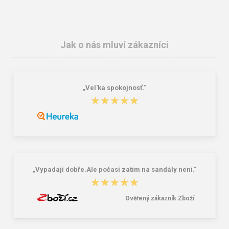
Jak o nás mluví zákazníci
„Vel'ka spokojnosť.“
BEFADO 158D275 dámské kožené
BEFADO 089M363 pantofle PARYS
★★★★★
★★★★★
pantofle béžové
ZŠ se vzorem
391,00 Kč
317,00 Kč
„Vypadají dobře.Ale počasí zatím na sandály není.“
★★★★★
★★★★★
Ověřený zákazník Zboží