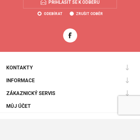
PŘIHLÁSIT SE K ODBĚRU
ODEBÍRAT
ZRUŠIT ODBĚR
KONTAKTY
INFORMACE
ZÁKAZNICKÝ SERVIS
MŮJ ÚČET
Powered by
nopCommerce
Designed by
Nop-Templates.com
Copyright © 2026 Coolboty.cz. Všechna práva vyhrazena.