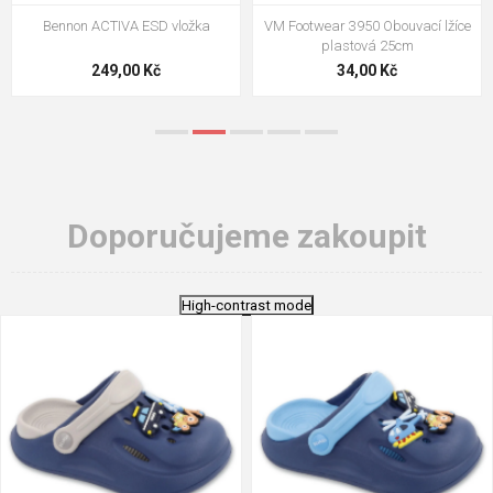
VM Footwear 3009 Vkládací stélka
VM Footwear 3102 Tkaničky
ploché
124,00 Kč
18,70 Kč
Doporučujeme zakoupit
High-contrast mode