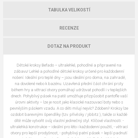
TABULKA VELIKOSTÍ
RECENZE
DOTAZ NA PRODUKT
Dětské kroksy Befado – ultralehké, pohodlné a připravené na
zábavu! Lehké a pohodlné dětské kroksy určené pro každodenní
nošení. Ideální pro teplé dny – jsou ideální pro doma, na zahradě,
na dovolené nebo k bazénu. Uzavřená přední část chrání prsty
během hry a větrací otvory pomáhají udržovat pohodlí i v teplejších
dnech. Pohyblivý pásek na patě umožňuje přizpůsobit pantofle vaší
úrovni aktivity – lze je nosit jako klasické nazouvací boty nebo s
pevnějším páskem vzadu. A co děti milují nejvíc? Zdobení! Kroksy lze
ozdobit barevnými špendlíky (tzv. přívěsky / jibbitz ), takže si každé
dítě může vytvořit svůj vlastní jedinečný styl. Klíčové vlastnosti: -
ultralehká konstrukce – ideální pro léto i každodenní použití, - větrací
otvory pro lepší prodyšnost, - pohyblivý patní pásek – lepší padnutí