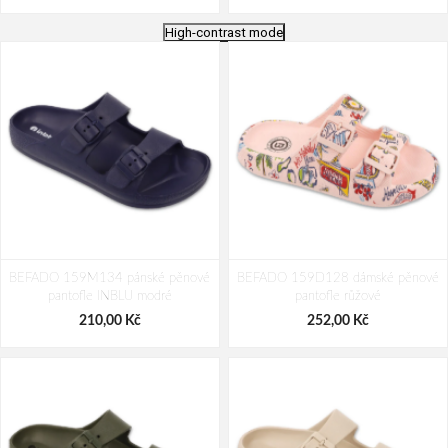
High-contrast mode
BEFADO 159X120 ultralehké
BEFADO 159Y118 ultralehké kroksy
BEFADO 159M134 pánské pěnové
kroksy BUNNY béžové
BEFADO 159D128 dámské pěnové
FRIENDS béžové
pantofle INBLU modré
pantofle růžové
222,00 Kč
231,00 Kč
210,00 Kč
252,00 Kč