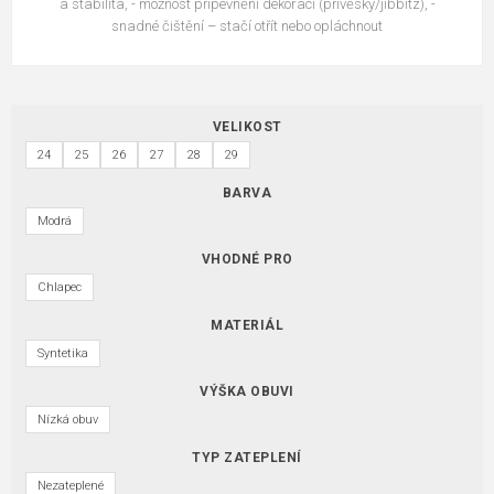
a stabilita, - možnost připevnění dekorací (přívěsky/jibbitz), -
snadné čištění – stačí otřít nebo opláchnout
VELIKOST
24
25
26
27
28
29
BARVA
Modrá
VHODNÉ PRO
Chlapec
MATERIÁL
Syntetika
VÝŠKA OBUVI
Nízká obuv
TYP ZATEPLENÍ
Nezateplené