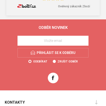
Ověřený zákazník Zboží
ODBĚR NOVINEK
PŘIHLÁSIT SE K ODBĚRU
ODEBÍRAT
ZRUŠIT ODBĚR
KONTAKTY