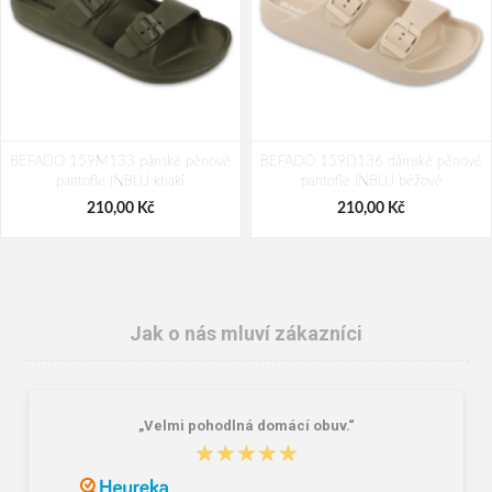
BEFADO 159M133 pánské pěnové
BEFADO 159D136 dámské pěnové
pantofle INBLU khaki
pantofle INBLU béžové
210,00 Kč
210,00 Kč
Jak o nás mluví zákazníci
„Velmi pohodlná domácí obuv.“
★★★★★
★★★★★