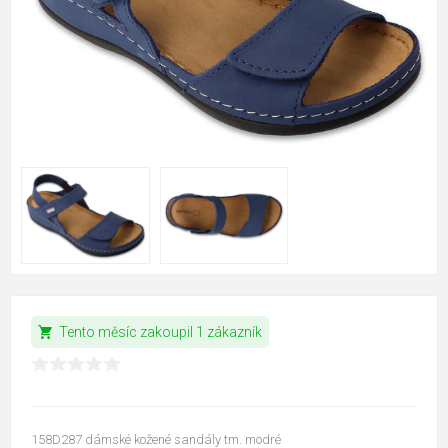
shopping_cart
Tento měsíc zakoupil 1 zákazník
158D287 dámské kožené sandály tm. modré