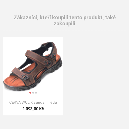
Zákazníci, kteří koupili tento produkt, také
zakoupili
CERVA WULIK sandál hnědá
1 093,00 Kč