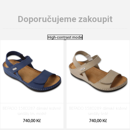
Doporučujeme zakoupit
High-contrast mode
BEFADO 158D287 dámské kožené
BEFADO 158D289 dámské kožené
sandály tm. modré
sandály šedé
740,00 Kč
740,00 Kč