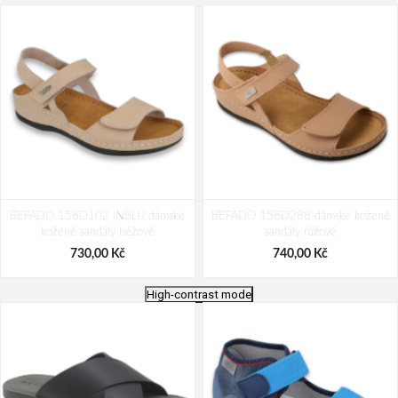
BEFADO 158D102 INBLU dámské
BEFADO 158D288 dámské kožené
kožené sandály béžové
sandály růžové
730,00 Kč
740,00 Kč
High-contrast mode