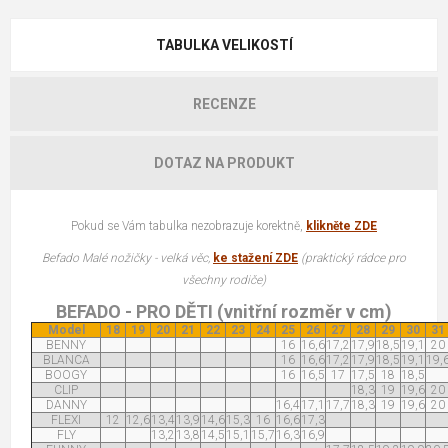
TABULKA VELIKOSTÍ
RECENZE
DOTAZ NA PRODUKT
Pokud se Vám tabulka nezobrazuje korektně,
klikněte ZDE
Befado Malé nožičky - velká věc,
ke stažení ZDE
(praktický rádce pro
všechny rodiče)
BEFADO - PRO DĚTI (vnitřní rozměr v cm)
Model
18
19
20
21
22
23
24
25
26
27
28
29
30
31
BENNY
16
16,6
17,2
17,9
18,5
19,1
20
BLANCA
16
16,6
17,2
17,9
18,5
19,1
19,
BOOGY
16
16,5
17
17,5
18
18,5
CLIP
18,3
19
19,6
20
DANNY
16,4
17,1
17,7
18,3
19
19,6
20
FLEXI
12
12,6
13,4
13,9
14,6
15,3
16
16,6
17,3
FLY
13,2
13,8
14,5
15,1
15,7
16,3
16,9