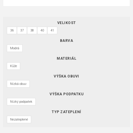
VELIKOST
36
37
38
40
41
BARVA
Modrá
MATERIÁL
Kůže
VÝŠKA OBUVI
Nízká obuv
VÝŠKA PODPATKU
Nízký podpatek
TYP ZATEPLENÍ
Nezateplené