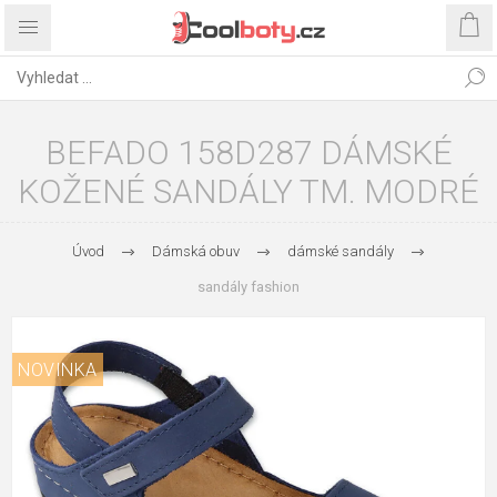
BEFADO 158D287 DÁMSKÉ
KOŽENÉ SANDÁLY TM. MODRÉ
Úvod
Dámská obuv
dámské sandály
sandály fashion
NOVINKA