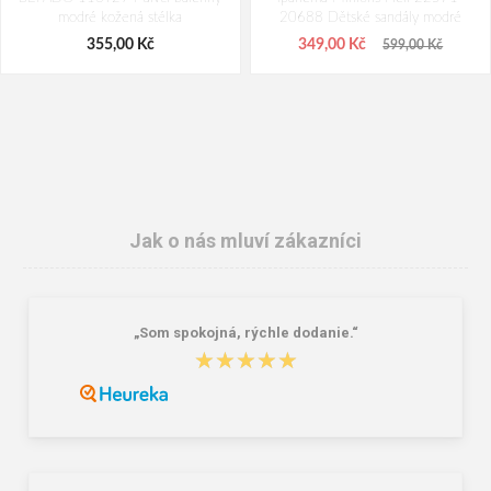
modré kožená stélka
20688 Dětské sandály modré
355,00 Kč
349,00 Kč
599,00 Kč
Jak o nás mluví zákazníci
„Som spokojná, rýchle dodanie.“
BEFADO 975Y176 chlapecké
BEFADO 772Y003 chlapecké
★★★★★
★★★★★
bačkorky modré
tenisky TIM modré
395,00 Kč
391,00 Kč