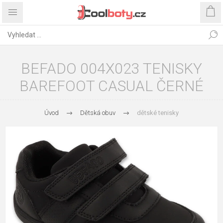
BEFADO 004X023 TENISKY
BAREFOOT CASUAL ČERNÉ
Úvod
Dětská obuv
dětské tenisky