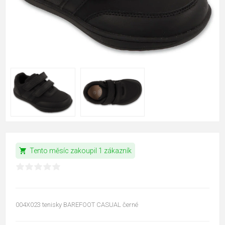
shopping_cart
Tento měsíc zakoupil 1 zákazník
004X023 tenisky BAREFOOT CASUAL černé