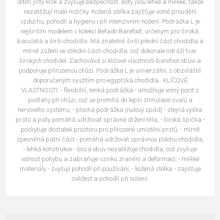
dítěti jistý krok a zvyšuje bezpečnost. Boty jsou lehké a měkké, takže
nezatěžují malé nožičky. Kožená stélka zajišťuje volné proudění
vzduchu, pohodlí a hygienu i při intenzivním nošení. Podrážka L je
nejširším modelem v kolekci Befado Barefoot, určeným pro široká,
baculatá a širší chodidla. Má znatelně širší přední část chodidla a
mírné zúžení ve střední části chodidla, což dokonale odráží tvar
širokých chodidel. Zachovává si klíčové vlastnosti barefoot obuvi a
podporuje přirozenou chůzi. Podrážka L je univerzální, s obzvláště
doporučeným využitím pro egyptská chodidla . KLÍČOVÉ
VLASTNOSTI: - flexibilní, tenká podrážka - umožňuje volný pocit z
podlahy při chůzi, což se promítá do lepší stimulace svalů a
nervového systému, - plochá podrážka (nulový spád) - stejná výška
prstů a paty pomáhá udržovat správné držení těla, - široká špička -
poskytuje dostatek prostoru pro přirozené umístění prstů, - mírně
zpevněná patní část - pomáhá udržovat správnou polohu chodidla,
- lehká konstrukce - bosá obuv nezatěžuje chodidla, což zvyšuje
volnost pohybu a zabraňuje vzniku zranění a deformací, - měkké
materiály - zvyšují pohodlí při používání, - kožená stélka - zajišťuje
svěžest a pohodlí při nošení.