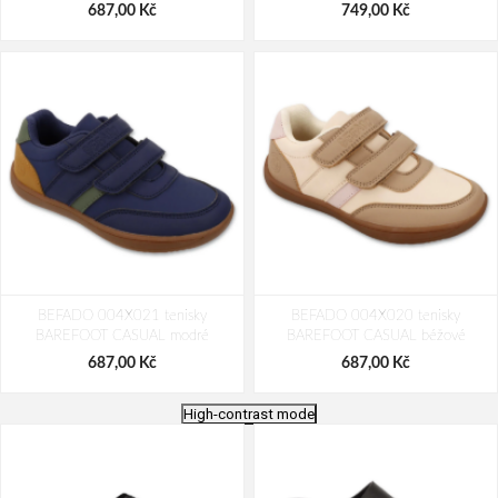
687,00 Kč
749,00 Kč
BEFADO 004X021 tenisky
BEFADO 004X020 tenisky
BAREFOOT CASUAL modré
BAREFOOT CASUAL béžové
687,00 Kč
687,00 Kč
High-contrast mode