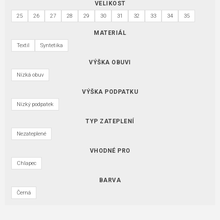
VELIKOST
25
26
27
28
29
30
31
32
33
34
35
MATERIÁL
Textil
Syntetika
VÝŠKA OBUVI
Nízká obuv
VÝŠKA PODPATKU
Nízký podpatek
TYP ZATEPLENÍ
Nezateplené
VHODNÉ PRO
Chlapec
BARVA
Černá