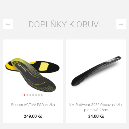
DOPLŇKY K OBUVI
VM Footwear 3009 Vkládací stélka
VM Footwear 3102 Tkaničky
ploché
124,00 Kč
18,70 Kč