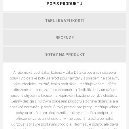
POPIS PRODUKTU
TABULKA VELIKOSTÍ
RECENZE
DOTAZ NA PRODUKT
Anatomická podrážka, kožená vložka Dětská bosá volnočasová
obuv Tyto dětské boty Barefoot jsou navrženy s ohledem na správný
vývoj chodidel. Pružná, tenká podrážka umožňuje vašemu dítěti
přirozeně cítit zem, zatímco vícesměrná flexibilita boty umožňuje
snadné ohýbání a kroucení a kopírování každého pohybu chodidla.
Jemný design s nulovým poklesem podporuje zdravé držení těla a
správné zarovnání páteře. Široký prostor pro prsty umožňuje volnost
pohybu prstů, zabraňuje vzniku tlakových bodů a podporuje
přirozené tvarování chodidla. Mírně zpevněná pata pomáhá
udržovat správné postavení chodidla. Neomezuje pohyb, ale dává