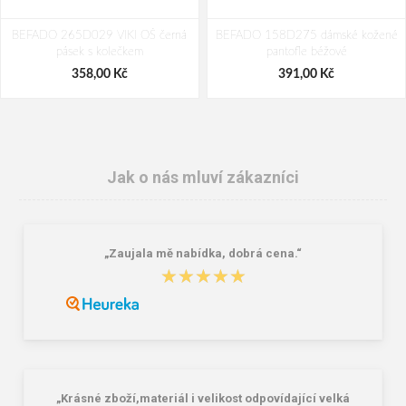
BEFADO 265D029 VIKI OŠ černá
BEFADO 158D275 dámské kožené
pásek s kolečkem
pantofle béžové
358,00 Kč
391,00 Kč
Jak o nás mluví zákazníci
„Zaujala mě nabídka, dobrá cena.“
★★★★★
★★★★★
BEFADO 067D002 dámské
BEFADO 159D128 dámské pěnové
pantofle CLIP MummyMe růžové
pantofle růžové
354,00 Kč
252,00 Kč
„Krásné zboží,materiál i velikost odpovídající velká