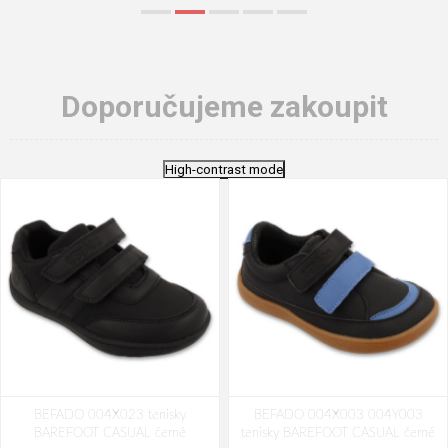
Doporučujeme zakoupit
High-contrast mode
BEFADO 004X023 tenisky
BEFADO 004X003 004Y003
BAREFOOT CASUAL černé
tenisky BAREFOOT CASUAL černé