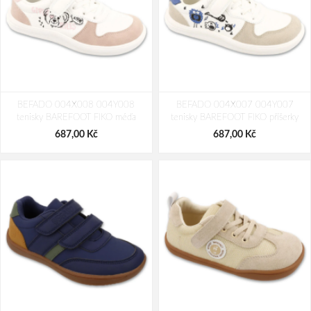
BEFADO 004X008 004Y008
BEFADO 004X007 004Y007
tenisky BAREFOOT FIKO méďa
tenisky BAREFOOT FIKO příšerky
687,00 Kč
687,00 Kč