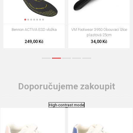
VM Footwear 3009 Vkládací stélka
VM Footwear 3102 Tkaničky
ploché
124,00 Kč
18,70 Kč
Doporučujeme zakoupit
High-contrast mode