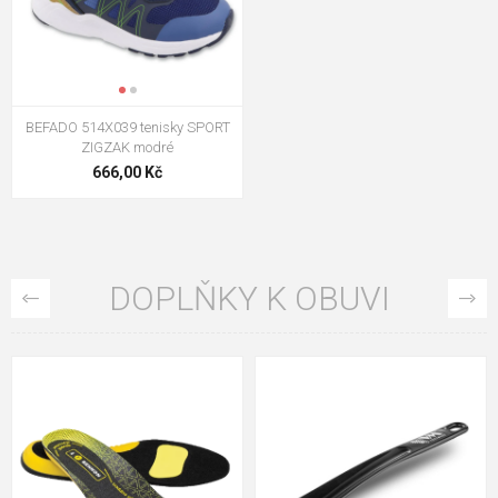
BEFADO 514X039 tenisky SPORT
ZIGZAK modré
666,00 Kč
DOPLŇKY K OBUVI