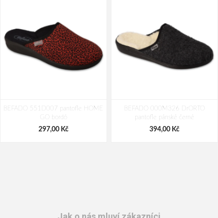
BEFADO 551D007 pantofle HOME
BEFADO 000M326 DrORTO
GO bordó
pantofle pánské černé
297,00 Kč
394,00 Kč
Jak o nás mluví zákazníci