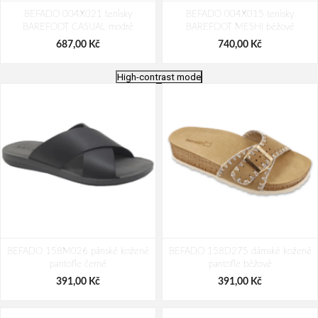
BEFADO 004X021 tenisky
BEFADO 004X015 tenisky
BAREFOOT CASUAL modré
BAREFOOT MESHI béžové
687,00 Kč
740,00 Kč
High-contrast mode
BEFADO 004X020 tenisky
BEFADO 004X022 tenisky
BEFADO 158M026 pánské kožené
BAREFOOT CASUAL béžové
BEFADO 158D275 dámské kožené
BAREFOOT CASUAL zelené
pantofle černé
pantofle béžové
687,00 Kč
687,00 Kč
391,00 Kč
391,00 Kč