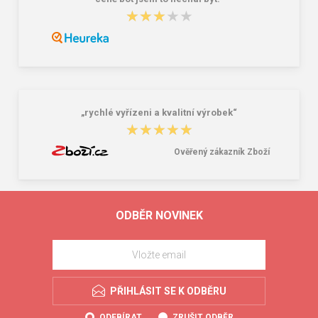
★★★★★
★★★★★
„rychlé vyřízeni a kvalitní výrobek“
★★★★★
★★★★★
Ověřený zákazník Zboží
ODBĚR NOVINEK
PŘIHLÁSIT SE K ODBĚRU
ODEBÍRAT
ZRUŠIT ODBĚR