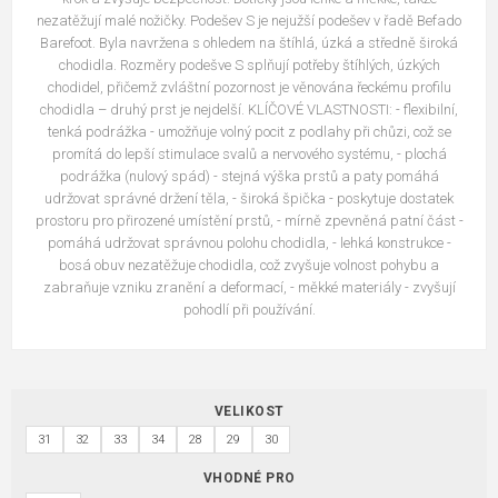
nezatěžují malé nožičky. Podešev S je nejužší podešev v řadě Befado
Barefoot. Byla navržena s ohledem na štíhlá, úzká a středně široká
chodidla. Rozměry podešve S splňují potřeby štíhlých, úzkých
chodidel, přičemž zvláštní pozornost je věnována řeckému profilu
chodidla – druhý prst je nejdelší. KLÍČOVÉ VLASTNOSTI: - flexibilní,
tenká podrážka - umožňuje volný pocit z podlahy při chůzi, což se
promítá do lepší stimulace svalů a nervového systému, - plochá
podrážka (nulový spád) - stejná výška prstů a paty pomáhá
udržovat správné držení těla, - široká špička - poskytuje dostatek
prostoru pro přirozené umístění prstů, - mírně zpevněná patní část -
pomáhá udržovat správnou polohu chodidla, - lehká konstrukce -
bosá obuv nezatěžuje chodidla, což zvyšuje volnost pohybu a
zabraňuje vzniku zranění a deformací, - měkké materiály - zvyšují
pohodlí při používání.
VELIKOST
31
32
33
34
28
29
30
VHODNÉ PRO