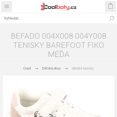
BEFADO 004X008 004Y008
TENISKY BAREFOOT FIKO
MÉĎA
Úvod
Dětská obuv
dětské tenisky