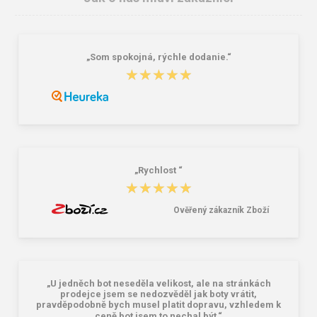
„Som spokojná, rýchle dodanie.“
BEFADO 067D002 dámské
BEFADO 159D128 dámské pěnové
★★★★★
★★★★★
pantofle CLIP MummyMe růžové
pantofle růžové
354,00 Kč
252,00 Kč
„Rychlost “
★★★★★
★★★★★
Ověřený zákazník Zboží
„U jedněch bot neseděla velikost, ale na stránkách
prodejce jsem se nedozvěděl jak boty vrátit,
pravděpodobně bych musel platit dopravu, vzhledem k
ceně bot jsem to nechal být.“