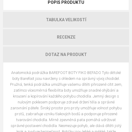
POPIS PRODUKTU
TABULKA VELIKOSTÍ
RECENZE
DOTAZ NA PRODUKT
Anatomická podrážka BAREFOOT BOTY FIKO BEFADO Tyto dětské
boty Barefoot jsou navrženy s ohledem na správný vývoj chodidel.
Pružná, tenká podrážka umožňuje vašemu dítěti přirozeně cítit zem,
zatímco vícesměrná flexibilita boty umožňuje snadné ohýbání a
kroucení a kopírování každého pohybu chodidla. Jemný design s
nulovým poklesem podporuje zdravé držení těla a správné
zarovnání páteře. Široký prostor pro prsty umožňuje volnost pohybu
prstů, zabraňuje vzniku tlakových bodů a podporuje přirozené
tvarování chodidla. Mírně zpevněná pata pomáhá udržovat
správné postavení chodidla. Neomezuje pohyb, ale dává dítěti jistý
krok a zvyšuje bezpečnost. Botičky jsou lehké a měkké, takže