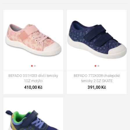
BEFADO 351Y033 dívčí tenisky
BEFADO 772X008 chalepcké
1SZ motýlci
tenisky 2 SZ SKATE
410,00 Kč
391,00 Kč