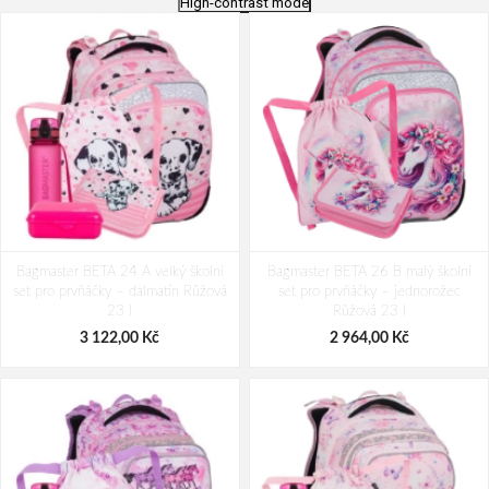
High-contrast mode
Bagmaster BETA 24 A velký školní
Bagmaster BETA 26 B malý školní
set pro prvňáčky – dalmatin Růžová
set pro prvňáčky – jednorožec
23 l
Růžová 23 l
3 122,00 Kč
2 964,00 Kč