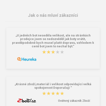
Jak o nás mluví zákazníci
„U jedněch bot neseděla velikost, ale na stránkách
prodejce jsem se nedozvěděl jak boty vrátit,
pravděpodobně bych musel platit dopravu, vzhledem k
ceně bot jsem to nechal být.“
★★★★★
★★★★★
Granite 5 21747-19 Sluneční brýle
Bagmaster SÁČEK PRIM 22 A školní
na přezůvky / tělocvik - medvídek
Růžová 1.2 l
381,00 Kč
59,00 Kč
„Krásné zboží,materiál i velikost odpovídající velká
spokojenost Doporučuji “
★★★★★
★★★★★
Ověřený zákazník Zboží