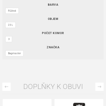
BARVA
Růžová
OBJEM
23 L
POČET KOMOR
3
ZNAČKA
Bagmaster
DOPLŇKY K OBUVI