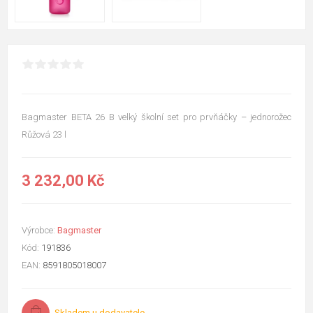
Bagmaster BETA 26 B velký školní set pro prvňáčky – jednorožec
Růžová 23 l
3 232,00 Kč
Výrobce:
Bagmaster
Kód:
191836
EAN:
8591805018007
Skladem u dodavatele