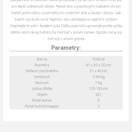
pro lepší viditelnost dítěte. Pevné dno s plastovými nožkami chrání
batoh proti oděru a pomáhá mu stabilně stát u lavice i doma. Jak
batoh správně nosit Nejtěžší věci ukládejte co nejblíž k zádům
Zapínejte hrudní i bederní pás Délku popruhů upravujte podle výšky
dítěte Horní okraj batohu by měl být v úrovni ramen Spodní okraj by
měl být v úrovni pánve
Parametry:
Barva
Růžová
Rozměry
41 x 30 x 20 cm
Velikost zad batohu
31 x 40 cm
Hmotnost
0.94 kg
Nosnost
7 kg
Výška dítěte
125-135 cm
Objem
23 l
Počet komor
3
Počet bočních kapes
2