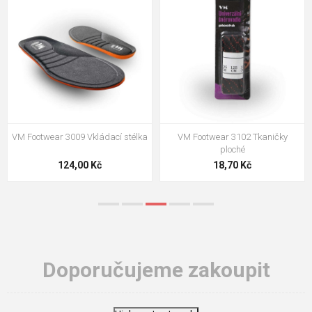
VM Footwear 3100 Tkaničky kulaté
VM Footwear 3000 Vkládací
anatomická stélka
19,70 Kč
105,00 Kč
Doporučujeme zakoupit