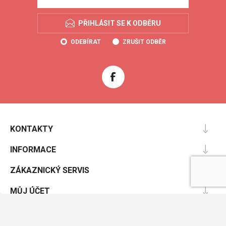
PŘIHLÁSIT SE K ODBĚRU
ODEBÍRAT
ZRUŠIT ODBĚR
KONTAKTY
INFORMACE
ZÁKAZNICKÝ SERVIS
MŮJ ÚČET
Powered by
nopCommerce