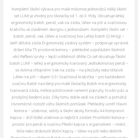
Kompletní školní výbava pro malé milovnice jednorožců Velký školní
set LUMI je vhodný pro školačky od 1. do 3. třídy. Obsahuje lehký
ergonomický batoh, penál, vak na záda, láhev na pití a svačinovou
krabičku ve sladěném designu s jednorožcem. Kompletní školní set –
batoh, penál, vak, láhev a svačinový box Lehký batoh (0,94 kg) –
šetří dětská záda Ergonomický zádový systém – podporuje správné
držení těla Tři prostorné komory – přehledné uspořádání školních
věcí Reflexní prvky – lepší viditelnost dítěte Co set obsahuje Školní
batoh LUMI – lehký a ergonomicky tvarovaný Jednokomorový penál –
se dvěma chlopněmi Vak na záda – na přezůvky nebo tělocvik
Láhev na pití – objem 0,5 l Svačinová krabička – pro každodenní
svačinu Batoh navržený pro malé školačky Batoh má ergonomicky
tvarovaná záda, měkce polstrované ramenní popruhy, hrudní pás a
prodyšný bederní pás. Díky tomu dobře sedí na zádech a pomáhá
rovnoměrně rozložit váhu školních pomůcek. Přehledný uvnitř Hlavní
komora – učebnice, sešity a školní desky formátu A4 Kompresní
kapsa – drží těžké učebnice co nejblíž k zádům Prostřední komora –
prostor pro penál a svačinu Přední kapsa s organizérem – mobil,
klíče nebo drobnosti Boční kapsy – láhev na pití nebo deštník
Bezpečnost a odolnost Batoh je vybaven výraznými reflexními prvky